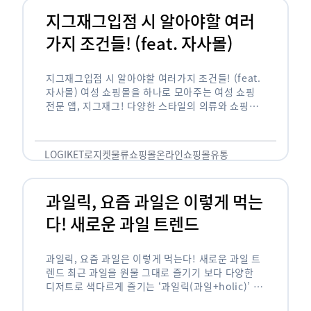
지그재그입점 시 알아야할 여러
가지 조건들! (feat. 자사몰)
지그재그입점 시 알아야할 여러가지 조건들! (feat.
자사몰) 여성 쇼핑몰을 하나로 모아주는 여성 쇼핑
전문 앱, 지그재그! 다양한 스타일의 의류와 쇼핑몰
을 한 눈에 볼 수 있다는 강점과 각종 프로모션/이벤
트 등을 …
LOGIKET
로지켓
물류
쇼핑몰
온라인쇼핑몰
유통
과일릭, 요즘 과일은 이렇게 먹는
다! 새로운 과일 트렌드
과일릭, 요즘 과일은 이렇게 먹는다! 새로운 과일 트
렌드 최근 과일을 원물 그대로 즐기기 보다 다양한
디저트로 색다르게 즐기는 ‘과일릭(과일+holic)’ 트
렌드가 확산되고 있습니다. ‘과일릭’은 ‘과일’과 ‘홀