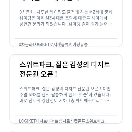
0차문화, 지루한 웨이팅도 즐겁게 하는 MZ세대 문화
웨이팅은 이제 MZ세대를 포함해 대중들 사이에서
당연한 문화가 되었습니다. 웨이팅 줄이 길게 늘어서
있는 곳은 지나가고 있는 사람들의 이목을 끌게 되고
자연스럽게 …
0차문화
LOGIKET
로지켓
물류
웨이팅
유통
스위트파크, 젊은 감성의 디저트
전문관 오픈 !
스위트파크, 젊은 감성의 디저트 전문관 오픈 ! 이번
주말 SNS를 한껏 달콤하게 만든 ‘핫플’이 있습니다.
바로 신세계 강남점이 지하 1층 파미에스트리트 분
수 광장에 새롭게 조성한 ‘스위트파크’입니다. 스위
트파크에서는 ‘국내 최초 …
LOGIKET
디저트
디저트성지
로지켓
물류
스위트파크