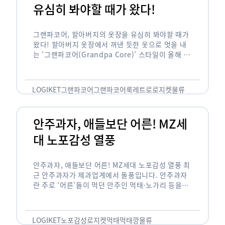
유심히 봐야할 때가 왔다!
그랜파코어, 할아버지의 옷장을 유심히 봐야할 때가
왔다! 할아버지 옷장에서 꺼낸 듯한 옷으로 멋을 내
는 ‘그랜파코어(Grandpa Core)’ 스타일이 올해 패
션 트렌드의 키워드로 떠오르고 있습니다. 그랜파코
어는 오랫동안 시행착오를 겪으며 자신만의 스타일
을 …
LOGIKET
그랜파코어
그랜파코어룩
레트로
로지켓
물류
안주과자, 애들보단 어른! MZ세
대 노포감성 열풍
안주과자, 애들보단 어른! MZ세대 노포감성 열풍 최
근 안주과자가 제과업계에서 돌풍입니다. 안주과자
란 주로 ‘어른’들이 먹던 안주인 먹태·노가리 등을
과자로 만든 걸 말합니다. 이름처럼 안주로 먹는 용
도기도 합니다. 최근 농심 먹태깡 …
LOGIKET
노포감성
로지켓
먹태
먹태깡
물류