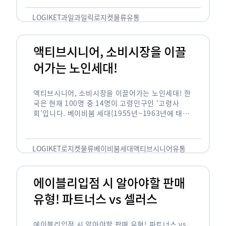
릭(중독되다)’을 합성한 신조어로 과일을 탕후루나
…
LOGIKET
과일
과일릭
로지켓
물류
유통
액티브시니어, 소비시장을 이끌
어가는 노인세대!
액티브시니어, 소비시장을 이끌어가는 노인세대! 한
국은 현재 100명 중 14명이 고령인구인 ‘고령사
회’입니다. 베이비붐 세대(1955년~1963년에 태어
난 인구)가 본격적으로 노인인구에 편입되며 2025
년이 되면 초고령사회에 진입할 것이라는 전망이 나
오고 있습니다. 하지만 사회가 늙어가는 …
LOGIKET
로지켓
물류
베이비붐세대
액티브시니어
유통
에이블리입점 시 알아야할 판매
유형! 파트너스 vs 셀러스
에이블리입점 시 알아야할 판매 유형! 파트너스 vs