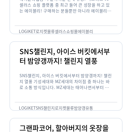
셀러스 쇼핑 플랫폼 중 최근 들어 큰 성장을 하고 있
는 에이블리! 구매하는 분들뿐만 아니라 에이블리에
서 판매를 준비하는 사업자들도 많아졌습니다. 에이
블리는 10~20대가 주 …
LOGIKET
로지켓
물류
셀러스
쇼핑몰
에이블리
SNS챌린지, 아이스 버킷에서부
터 밤양갱까지! 챌린지 열풍
SNS챌린지, 아이스 버킷에서부터 밤양갱까지! 챌린
지 열풍 기성세대와 MZ세대의 차이점 중 하나는 바
로 소통 방식입니다. MZ세대는 태어나면서부터 디
지털 기기를 사용한 일명 ‘디지털 네이티브(digital
native)’입니다. 디지털 기기에 친숙한 만큼 SNS에
도 능숙한 …
LOGIKET
SNS챌린지
로지켓
물류
밤양갱
유통
그랜파코어, 할아버지의 옷장을