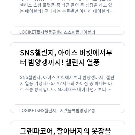
셀러스 쇼핑 플랫폼 중 최근 들어 큰 성장을 하고 있
는 에이블리! 구매하는 분들뿐만 아니라 에이블리에
서 판매를 준비하는 사업자들도 많아졌습니다. 에이
블리는 10~20대가 주 …
LOGIKET
로지켓
물류
셀러스
쇼핑몰
에이블리
SNS챌린지, 아이스 버킷에서부
터 밤양갱까지! 챌린지 열풍
SNS챌린지, 아이스 버킷에서부터 밤양갱까지! 챌린
지 열풍 기성세대와 MZ세대의 차이점 중 하나는 바
로 소통 방식입니다. MZ세대는 태어나면서부터 디
지털 기기를 사용한 일명 ‘디지털 네이티브(digital
native)’입니다. 디지털 기기에 친숙한 만큼 SNS에
도 능숙한 …
LOGIKET
SNS챌린지
로지켓
물류
밤양갱
유통
그랜파코어, 할아버지의 옷장을