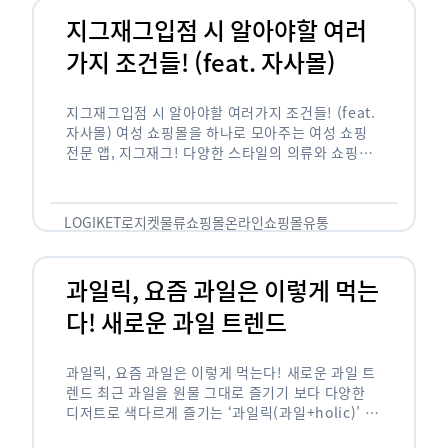
지그재그입점 시 알아야할 여러
가지 조건들! (feat. 자사몰)
지그재그입점 시 알아야할 여러가지 조건들! (feat.
자사몰) 여성 쇼핑몰을 하나로 모아주는 여성 쇼핑
전문 앱, 지그재그! 다양한 스타일의 의류와 쇼핑몰
을 한 눈에 볼 수 있다는 강점과 각종 프로모션/이벤
트 등을 …
LOGIKET
로지켓
물류
쇼핑몰
온라인쇼핑몰
유통
과일릭, 요즘 과일은 이렇게 먹는
다! 새로운 과일 트렌드
과일릭, 요즘 과일은 이렇게 먹는다! 새로운 과일 트
렌드 최근 과일을 원물 그대로 즐기기 보다 다양한
디저트로 색다르게 즐기는 ‘과일릭(과일+holic)’ 트
렌드가 확산되고 있습니다. ‘과일릭’은 ‘과일’과 ‘홀