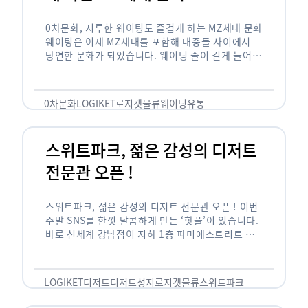
0차문화, 지루한 웨이팅도 즐겁게 하는 MZ세대 문화
웨이팅은 이제 MZ세대를 포함해 대중들 사이에서
당연한 문화가 되었습니다. 웨이팅 줄이 길게 늘어서
있는 곳은 지나가고 있는 사람들의 이목을 끌게 되고
자연스럽게 …
0차문화
LOGIKET
로지켓
물류
웨이팅
유통
스위트파크, 젊은 감성의 디저트
전문관 오픈 !
스위트파크, 젊은 감성의 디저트 전문관 오픈 ! 이번
주말 SNS를 한껏 달콤하게 만든 ‘핫플’이 있습니다.
바로 신세계 강남점이 지하 1층 파미에스트리트 분
수 광장에 새롭게 조성한 ‘스위트파크’입니다. 스위
트파크에서는 ‘국내 최초 …
LOGIKET
디저트
디저트성지
로지켓
물류
스위트파크