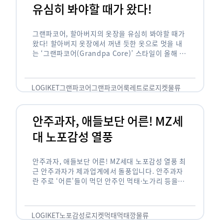
유심히 봐야할 때가 왔다!
그랜파코어, 할아버지의 옷장을 유심히 봐야할 때가
왔다! 할아버지 옷장에서 꺼낸 듯한 옷으로 멋을 내
는 ‘그랜파코어(Grandpa Core)’ 스타일이 올해 패
션 트렌드의 키워드로 떠오르고 있습니다. 그랜파코
어는 오랫동안 시행착오를 겪으며 자신만의 스타일
을 …
LOGIKET
그랜파코어
그랜파코어룩
레트로
로지켓
물류
안주과자, 애들보단 어른! MZ세
대 노포감성 열풍
안주과자, 애들보단 어른! MZ세대 노포감성 열풍 최
근 안주과자가 제과업계에서 돌풍입니다. 안주과자
란 주로 ‘어른’들이 먹던 안주인 먹태·노가리 등을
과자로 만든 걸 말합니다. 이름처럼 안주로 먹는 용
도기도 합니다. 최근 농심 먹태깡 …
LOGIKET
노포감성
로지켓
먹태
먹태깡
물류