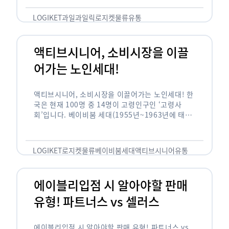
릭(중독되다)’을 합성한 신조어로 과일을 탕후루나
…
LOGIKET
과일
과일릭
로지켓
물류
유통
액티브시니어, 소비시장을 이끌
어가는 노인세대!
액티브시니어, 소비시장을 이끌어가는 노인세대! 한
국은 현재 100명 중 14명이 고령인구인 ‘고령사
회’입니다. 베이비붐 세대(1955년~1963년에 태어
난 인구)가 본격적으로 노인인구에 편입되며 2025
년이 되면 초고령사회에 진입할 것이라는 전망이 나
오고 있습니다. 하지만 사회가 늙어가는 …
LOGIKET
로지켓
물류
베이비붐세대
액티브시니어
유통
에이블리입점 시 알아야할 판매
유형! 파트너스 vs 셀러스
에이블리입점 시 알아야할 판매 유형! 파트너스 vs