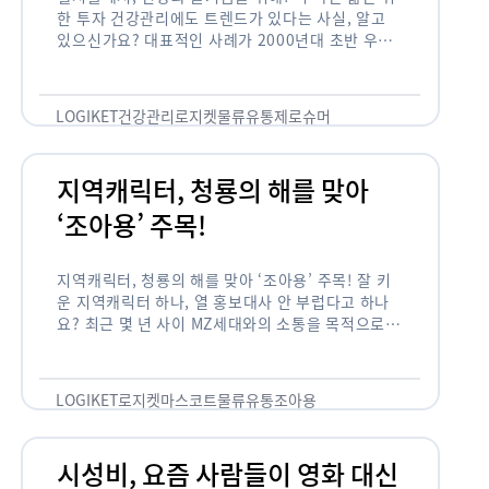
한 투자 건강관리에도 트렌드가 있다는 사실, 알고
있으신가요? 대표적인 사례가 2000년대 초반 우리
나라에 불었던 웰빙 열풍입니다. 어디서든 쉽게 웰빙
이라는 단어를 찾아볼 수 …
LOGIKET
건강관리
로지켓
물류
유통
제로슈머
지역캐릭터, 청룡의 해를 맞아
‘조아용’ 주목!
지역캐릭터, 청룡의 해를 맞아 ‘조아용’ 주목! 잘 키
운 지역캐릭터 하나, 열 홍보대사 안 부럽다고 하나
요? 최근 몇 년 사이 MZ세대와의 소통을 목적으로,
또는 2024년 신년을 맞이하여 캐릭터를 새로 론칭
하거나 …
LOGIKET
로지켓
마스코트
물류
유통
조아용
시성비, 요즘 사람들이 영화 대신