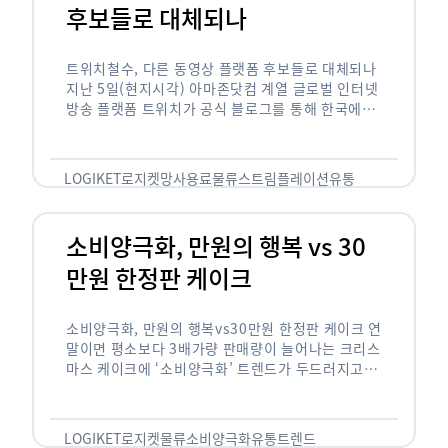
후보들로 대체되나
트위치철수, 다른 동영상 플랫폼 후보들로 대체되나
지난 5일(현지시각) 아마존닷컴 계열 글로벌 인터넷
방송 플랫폼 트위치가 공식 블로그를 통해 한국에서
사업을 철수하겠다고 밝히면서, 트위치 스트리머들
은 길게는 10년 가까운 시간과 돈을 투자한 …
LOGIKET
로지켓
망사용료
물류
스트림플레이션
유통
소비양극화, 만원의 행복 vs 30
만원 한정판 케이크
소비양극화, 만원의 행복vs30만원 한정판 케이크 연
말이면 평소보다 3배가량 판매량이 늘어나는 크리스
마스 케이크에 ‘소비양극화’ 트렌드가 두드러지고 있
습니다. 대형마트 업계에선 ‘가성비’를 높인 1만원
이하의 케이크가 등장했고, 특급 호텔은 이보다 30
배가 비싼 …
LOGIKET
로지켓
물류
소비양극화
유통
트렌드