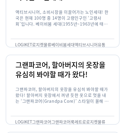
액티브시니어, 소비시장을 이끌어가는 노인세대! 한
국은 현재 100명 중 14명이 고령인구인 ‘고령사
회’입니다. 베이비붐 세대(1955년~1963년에 태어
난 인구)가 본격적으로 노인인구에 편입되며 2025
년이 되면 초고령사회에 진입할 것이라는 전망이 나
오고 있습니다. 하지만 사회가 늙어가는 …
LOGIKET
로지켓
물류
베이비붐세대
액티브시니어
유통
그랜파코어, 할아버지의 옷장을
유심히 봐야할 때가 왔다!
그랜파코어, 할아버지의 옷장을 유심히 봐야할 때가
왔다! 할아버지 옷장에서 꺼낸 듯한 옷으로 멋을 내
는 ‘그랜파코어(Grandpa Core)’ 스타일이 올해 패
션 트렌드의 키워드로 떠오르고 있습니다. 그랜파코
어는 오랫동안 시행착오를 겪으며 자신만의 스타일
을 …
LOGIKET
그랜파코어
그랜파코어룩
레트로
로지켓
물류