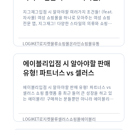
지그재그입점 시 알아야할 여러가지 조건들! (feat.
자사몰) 여성 쇼핑몰을 하나로 모아주는 여성 쇼핑
전문 앱, 지그재그! 다양한 스타일의 의류와 쇼핑몰
을 한 눈에 볼 수 있다는 강점과 각종 프로모션/이벤
트 등을 …
LOGIKET
로지켓
물류
쇼핑몰
온라인쇼핑몰
유통
에이블리입점 시 알아야할 판매
유형! 파트너스 vs 셀러스
에이블리입점 시 알아야할 판매 유형! 파트너스 vs
셀러스 쇼핑 플랫폼 중 최근 들어 큰 성장을 하고 있
는 에이블리! 구매하는 분들뿐만 아니라 에이블리에
서 판매를 준비하는 사업자들도 많아졌습니다. 에이
블리는 10~20대가 주 …
LOGIKET
로지켓
물류
셀러스
쇼핑몰
에이블리