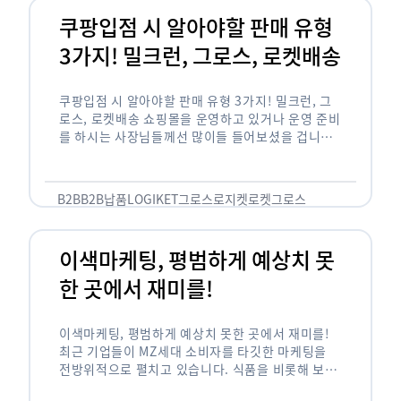
쿠팡입점 시 알아야할 판매 유형
3가지! 밀크런, 그로스, 로켓배송
쿠팡입점 시 알아야할 판매 유형 3가지! 밀크런, 그
로스, 로켓배송 쇼핑몰을 운영하고 있거나 운영 준비
를 하시는 사장님들께선 많이들 들어보셨을 겁니다.
네이버의 스마트 스토어, 카카오톡의 선물하기와 쿠
팡까지. 하지만 스마트 스토어와 카톡 …
B2B
B2B납품
LOGIKET
그로스
로지켓
로켓그로스
이색마케팅, 평범하게 예상치 못
한 곳에서 재미를!
이색마케팅, 평범하게 예상치 못한 곳에서 재미를!
최근 기업들이 MZ세대 소비자를 타깃한 마케팅을
전방위적으로 펼치고 있습니다. 식품을 비롯해 보수
적이라고 평가되는 건설, 금융업계까지 MZ세대는