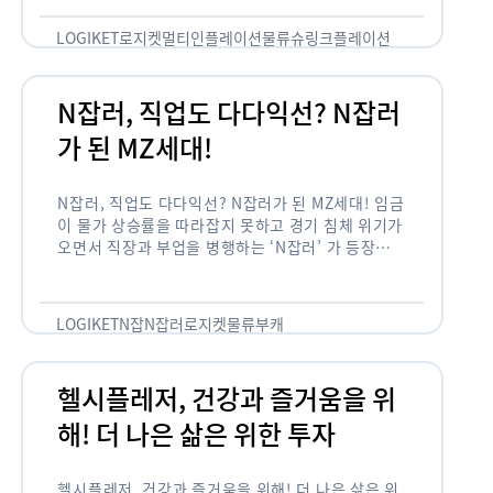
용되고 있습니다. 런치플레이션, 애그플레이션, 슈
링크플레이션, 그리드플레이션 등등. …
LOGIKET
로지켓
멀티인플레이션
물류
슈링크플레이션
유통
N잡러, 직업도 다다익선? N잡러
가 된 MZ세대!
N잡러, 직업도 다다익선? N잡러가 된 MZ세대! 임금
이 물가 상승률을 따라잡지 못하고 경기 침체 위기가
오면서 직장과 부업을 병행하는 ‘N잡러’ 가 등장했습
니다. 바야흐로 ‘N잡’ 시대입니다. 이는 불안정한 급
여와 갈수록 하락하는 …
LOGIKET
N잡
N잡러
로지켓
물류
부캐
헬시플레저, 건강과 즐거움을 위
해! 더 나은 삶은 위한 투자
헬시플레저, 건강과 즐거움을 위해! 더 나은 삶은 위