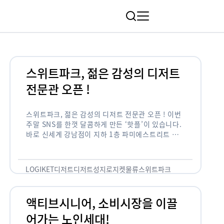
림
스위트파크, 젊은 감성의 디저트
전문관 오픈 !
스위트파크, 젊은 감성의 디저트 전문관 오픈 ! 이번
주말 SNS를 한껏 달콤하게 만든 ‘핫플’이 있습니다.
바로 신세계 강남점이 지하 1층 파미에스트리트 분
수 광장에 새롭게 조성한 ‘스위트파크’입니다. 스위
트파크에서는 ‘국내 최초 …
LOGIKET
디저트
디저트성지
로지켓
물류
스위트파크
액티브시니어, 소비시장을 이끌
어가는 노인세대!