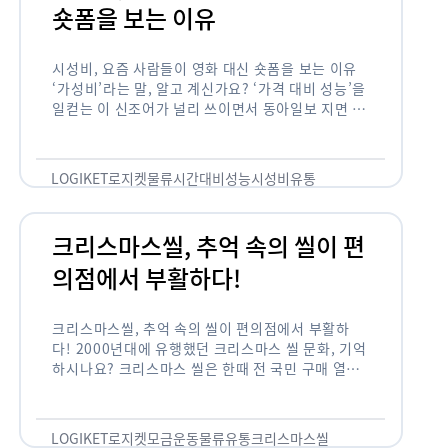
숏폼을 보는 이유
시성비, 요즘 사람들이 영화 대신 숏폼을 보는 이유
‘가성비’라는 말, 알고 계신가요? ‘가격 대비 성능’을
일컫는 이 신조어가 널리 쓰이면서 동아일보 지면 기
사에까지 등장한 게 2012년부터인데요. 이 가성비
의 원조는 …
LOGIKET
로지켓
물류
시간대비성능
시성비
유통
크리스마스씰, 추억 속의 씰이 편
의점에서 부활하다!
크리스마스씰, 추억 속의 씰이 편의점에서 부활하
다! 2000년대에 유행했던 크리스마스 씰 문화, 기억
하시나요? 크리스마스 씰은 한때 전 국민 구매 열풍
이 불 정도로 연말 대표 기부 모금 운동 중 하나였습
니다. 하지만 …
LOGIKET
로지켓
모금운동
물류
유통
크리스마스씰