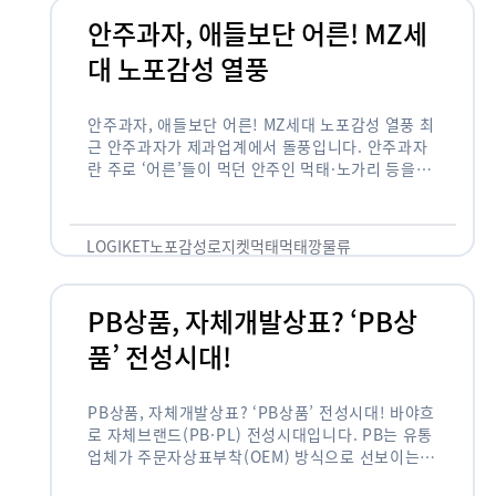
안주과자, 애들보단 어른! MZ세
대 노포감성 열풍
안주과자, 애들보단 어른! MZ세대 노포감성 열풍 최
근 안주과자가 제과업계에서 돌풍입니다. 안주과자
란 주로 ‘어른’들이 먹던 안주인 먹태·노가리 등을
과자로 만든 걸 말합니다. 이름처럼 안주로 먹는 용
도기도 합니다. 최근 농심 먹태깡 …
LOGIKET
노포감성
로지켓
먹태
먹태깡
물류
PB상품, 자체개발상표? ‘PB상
품’ 전성시대!
PB상품, 자체개발상표? ‘PB상품’ 전성시대! 바야흐
로 자체브랜드(PB·PL) 전성시대입니다. PB는 유통
업체가 주문자상표부착(OEM) 방식으로 선보이는
독자 브랜드 상품을 뜻합니다. 이제 PB는 국내외 할