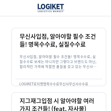
무신사입점, 알아야할 필수 조건
들! 명목수수료, 실질수수료
무신사입점, 알아야할 필수 조건들! 명목수수료, 실
질수수료 보세는 아니지만 그렇다고 브랜드도 아닌,
합리적인 가격에 적절한 품질을 갖고 있는 무신사!
한국의 유니클로라는 키워드를 갖고있는 무신사라는
플랫폼은 국내 최대 규모의 온라인 패션 …
LOGIKET
로지켓
명목수수료
무신사
무신사수수료
무신사입점
지그재그입점 시 알아야할 여러
가지 조건들! (feat. 자사몰)