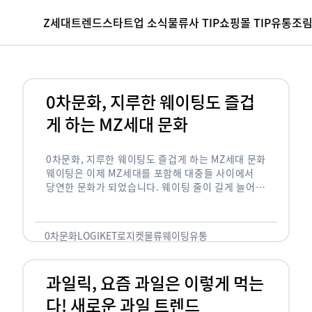
Z세대
트렌드
스타트업 소식
물류사 TIP
쇼핑몰 TIP
유통조
0차문화, 지루한 웨이팅도 즐겁
게 하는 MZ세대 문화
0차문화, 지루한 웨이팅도 즐겁게 하는 MZ세대 문화
웨이팅은 이제 MZ세대를 포함해 대중들 사이에서
당연한 문화가 되었습니다. 웨이팅 줄이 길게 늘어서
있는 곳은 지나가고 있는 사람들의 이목을 끌게 되고
자연스럽게 …
0차문화
LOGIKET
로지켓
물류
웨이팅
유통
과일릭, 요즘 과일은 이렇게 먹는
다! 새로운 과일 트렌드