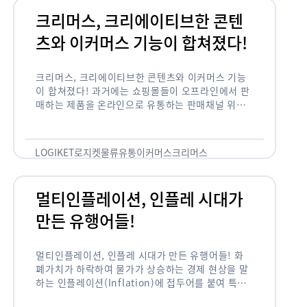
크리머스, 크리에이티브한 콘텐
츠와 이커머스 기능이 합쳐졌다!
크리머스, 크리에이티브한 콘텐츠와 이커머스 기능
이 합쳐졌다! 과거에는 쇼핑몰들이 오프라인에서 판
매하는 제품을 온라인으로 유통하는 판매채널 위주
의 역할이 강했다면, 최근에는 마켓이라는 인식을 넘
어 제품을 통해 소비자와 소통하고 즐거움을 전달하
는 콘텐츠 기반의 …
LOGIKET
로지켓
물류
유통
이커머스
크리머스
멀티인플레이션, 인플레 시대가
만든 유행어들!
멀티인플레이션, 인플레 시대가 만든 유행어들! 화
폐가치가 하락하여 물가가 상승하는 경제 현상을 말
하는 인플레이션(Inflation)에 접두어를 붙여 특정
현상의 인플레화를 의미하는 용어들이 최근 많이 사