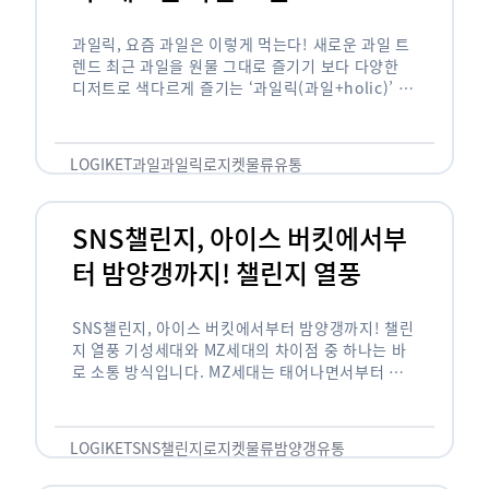
과일릭, 요즘 과일은 이렇게 먹는다! 새로운 과일 트
렌드 최근 과일을 원물 그대로 즐기기 보다 다양한
디저트로 색다르게 즐기는 ‘과일릭(과일+holic)’ 트
렌드가 확산되고 있습니다. ‘과일릭’은 ‘과일’과 ‘홀
릭(중독되다)’을 합성한 신조어로 과일을 탕후루나
…
LOGIKET
과일
과일릭
로지켓
물류
유통
SNS챌린지, 아이스 버킷에서부
터 밤양갱까지! 챌린지 열풍
SNS챌린지, 아이스 버킷에서부터 밤양갱까지! 챌린
지 열풍 기성세대와 MZ세대의 차이점 중 하나는 바
로 소통 방식입니다. MZ세대는 태어나면서부터 디
지털 기기를 사용한 일명 ‘디지털 네이티브(digital
native)’입니다. 디지털 기기에 친숙한 만큼 SNS에
도 능숙한 …
LOGIKET
SNS챌린지
로지켓
물류
밤양갱
유통