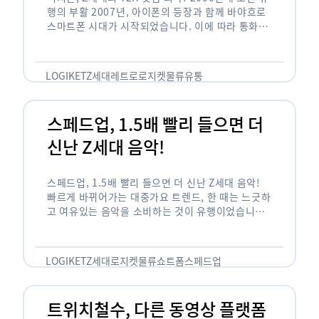
행의 부활 2007년, 아이폰의 등장과 함께 바야흐로
스마트폰 시대가 시작되었습니다. 이에 따라 통화와
문자 등 기본 기능(feature)만 가능한 피처폰은 자
연스레 역사 속으로 …
LOGIKET
Z세대
레트로
로지켓
물류
유통
스페드업, 1.5배 빨리 들으면 더
신난 Z세대 음악!
스페드업, 1.5배 빨리 들으면 더 신난 Z세대 음악!
빠르게 바뀌어가는 대중가요 트렌드, 한 때는 느긋하
고 여유있는 음악을 소비하는 것이 유행이었습니다.
하지만 최근 Z세대(1990년대 중반에서 2000년대
초반에 걸쳐 태어난 세대)를 …
LOGIKET
Z세대
로지켓
물류
쇼트폼
스페드업
트위치철수, 다른 동영상 플랫폼