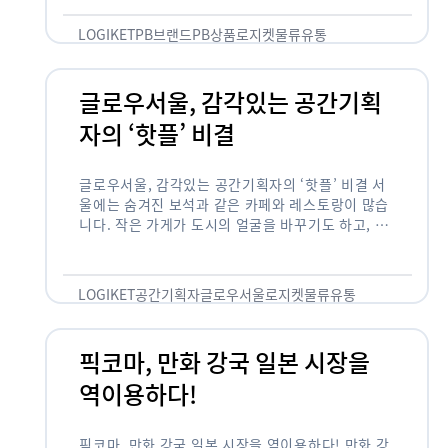
것 없이 유통산업의 핵심으로 성장했습니다. 특히 고
물가 시대와 맞물려 …
LOGIKET
PB브랜드
PB상품
로지켓
물류
유통
글로우서울, 감각있는 공간기획
자의 ‘핫플’ 비결
글로우서울, 감각있는 공간기획자의 ‘핫플’ 비결 서
울에는 숨겨진 보석과 같은 카페와 레스토랑이 많습
니다. 작은 가게가 도시의 얼굴을 바꾸기도 하고, 쇠
락한 지역을 부활시키기도 합니다. 이러한 잘나가는
오프라인 공간 뒤에는 항상 감각있는 …
LOGIKET
공간기획자
글로우서울
로지켓
물류
유통
픽코마, 만화 강국 일본 시장을
역이용하다!
픽코마, 만화 강국 일본 시장을 역이용하다! 만화 강