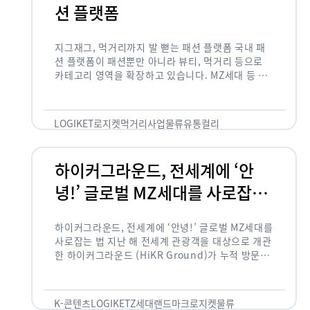
션 플랫폼
지그재그, 먹거리까지 발 뻗는 패션 플랫폼 국내 패
션 플랫폼이 패션뿐만 아니라 뷰티, 먹거리 등으로
카테고리 영역을 확장하고 있습니다. MZ세대 등 주
요 고객 사이에서 수요가 높은 식품 카테고리까지 발
을 뻗어 …
LOGIKET
로지켓
먹거리사업
물류
유통
컬리
하이커그라운드, 전세계에 ‘안
녕!’ 글로벌 MZ세대를 사로잡는
법
하이커그라운드, 전세계에 ‘안녕!’ 글로벌 MZ세대를
사로잡는 법 지난 해 전세계 관광객을 대상으로 개관
한 하이커그라운드 (HiKR Ground)가 누적 방문객
100만명을 넘어섰습니다. 한국관광공사는 “2022
년 7월 개관한 한국관광홍보관 하이커그라운드 누적
방문객이 100만명을 …
K-콘텐츠
LOGIKET
Z세대
랜드마크
로지켓
물류