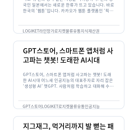
국인 일본에서는 새로운 한류가 뜨고 있습니다. 바로
한국의 ‘웹툰’입니다. 카카오가 웹툰 플랫폼인 ‘픽코
마’로 일본 앱 시장 정상에 올랐습니다. 일본 앱 마켓
에서 소비자 …
LOGIKET
라인망가
로지켓
물류
유통
지식재산권
GPT스토어, 스마트폰 앱처럼 사
고파는 챗봇! 도래한 AI시대
GPT스토어, 스마트폰 앱처럼 사고파는 챗봇! 도래
한 AI시대 어느새 인공지능의 대표주자로 자리 잡은
‘생성형 AI’ 챗GPT. 사람처럼 학습하고 대화해 수많
은 화제를 몰고 많은 이들에게 충격을 안겨주었습니
다. 그저 조금 더 똑똑한 …
GPT스토어
LOGIKET
로지켓
물류
유통
인공지능
지그재그, 먹거리까지 발 뻗는 패