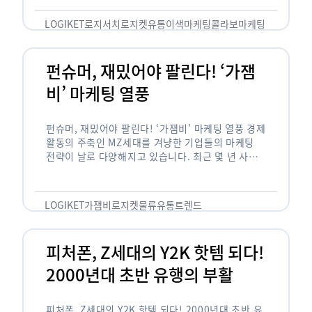
놓칠 수 없는 고객입니다. 이러한 이유로 대부분의
…
LOGIKET
로지서치
로지켓
유통
이색마케팅
콜라보마케팅
펀슈머, 재밌어야 팔린다! ‘가잼
비’ 마케팅 열풍
펀슈머, 재밌어야 팔린다! ‘가잼비’ 마케팅 열풍 경제
활동의 주축인 MZ세대를 겨냥한 기업들의 마케팅
전략이 날로 다양해지고 있습니다. 최근 몇 년 사이
20·30세대에서 가장 핫한 소비 트렌드로 자리 잡은
것은 일명 …
LOGIKET
가잼비
로지켓
물류
유통
트렌드
피처폰, Z세대의 Y2K 핫템 되다!
2000년대 초반 유행의 부활
피처폰, Z세대의 Y2K 핫템 되다! 2000년대 초반 유