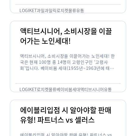
릭(중독되다)’을 합성한 신조어로 과일을 탕후루나
…
LOGIKET
과일
과일릭
로지켓
물류
유통
액티브시니어, 소비시장을 이끌
어가는 노인세대!
액티브시니어, 소비시장을 이끌어가는 노인세대! 한
국은 현재 100명 중 14명이 고령인구인 ‘고령사
회’입니다. 베이비붐 세대(1955년~1963년에 태어
난 인구)가 본격적으로 노인인구에 편입되며 2025
년이 되면 초고령사회에 진입할 것이라는 전망이 나
오고 있습니다. 하지만 사회가 늙어가는 …
LOGIKET
로지켓
물류
베이비붐세대
액티브시니어
유통
에이블리입점 시 알아야할 판매
유형! 파트너스 vs 셀러스
에이블리입점 시 알아야할 판매 유형! 파트너스 vs