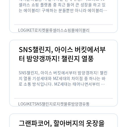
셀러스 쇼핑 플랫폼 중 최근 들어 큰 성장을 하고 있
는 에이블리! 구매하는 분들뿐만 아니라 에이블리에
서 판매를 준비하는 사업자들도 많아졌습니다. 에이
블리는 10~20대가 주 …
LOGIKET
로지켓
물류
셀러스
쇼핑몰
에이블리
SNS챌린지, 아이스 버킷에서부
터 밤양갱까지! 챌린지 열풍
SNS챌린지, 아이스 버킷에서부터 밤양갱까지! 챌린
지 열풍 기성세대와 MZ세대의 차이점 중 하나는 바
로 소통 방식입니다. MZ세대는 태어나면서부터 디
지털 기기를 사용한 일명 ‘디지털 네이티브(digital
native)’입니다. 디지털 기기에 친숙한 만큼 SNS에
도 능숙한 …
LOGIKET
SNS챌린지
로지켓
물류
밤양갱
유통
그랜파코어, 할아버지의 옷장을