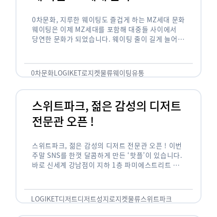
0차문화, 지루한 웨이팅도 즐겁게 하는 MZ세대 문화
웨이팅은 이제 MZ세대를 포함해 대중들 사이에서
당연한 문화가 되었습니다. 웨이팅 줄이 길게 늘어서
있는 곳은 지나가고 있는 사람들의 이목을 끌게 되고
자연스럽게 …
0차문화
LOGIKET
로지켓
물류
웨이팅
유통
스위트파크, 젊은 감성의 디저트
전문관 오픈 !
스위트파크, 젊은 감성의 디저트 전문관 오픈 ! 이번
주말 SNS를 한껏 달콤하게 만든 ‘핫플’이 있습니다.
바로 신세계 강남점이 지하 1층 파미에스트리트 분
수 광장에 새롭게 조성한 ‘스위트파크’입니다. 스위
트파크에서는 ‘국내 최초 …
LOGIKET
디저트
디저트성지
로지켓
물류
스위트파크