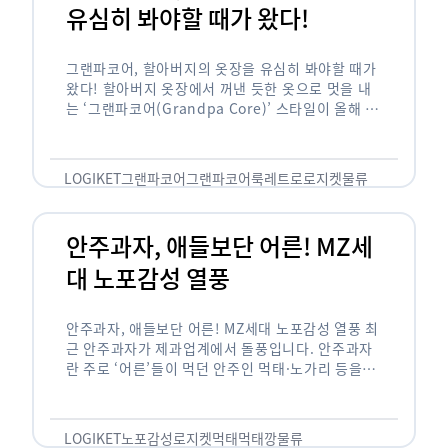
유심히 봐야할 때가 왔다!
그랜파코어, 할아버지의 옷장을 유심히 봐야할 때가
왔다! 할아버지 옷장에서 꺼낸 듯한 옷으로 멋을 내
는 ‘그랜파코어(Grandpa Core)’ 스타일이 올해 패
션 트렌드의 키워드로 떠오르고 있습니다. 그랜파코
어는 오랫동안 시행착오를 겪으며 자신만의 스타일
을 …
LOGIKET
그랜파코어
그랜파코어룩
레트로
로지켓
물류
안주과자, 애들보단 어른! MZ세
대 노포감성 열풍
안주과자, 애들보단 어른! MZ세대 노포감성 열풍 최
근 안주과자가 제과업계에서 돌풍입니다. 안주과자
란 주로 ‘어른’들이 먹던 안주인 먹태·노가리 등을
과자로 만든 걸 말합니다. 이름처럼 안주로 먹는 용
도기도 합니다. 최근 농심 먹태깡 …
LOGIKET
노포감성
로지켓
먹태
먹태깡
물류