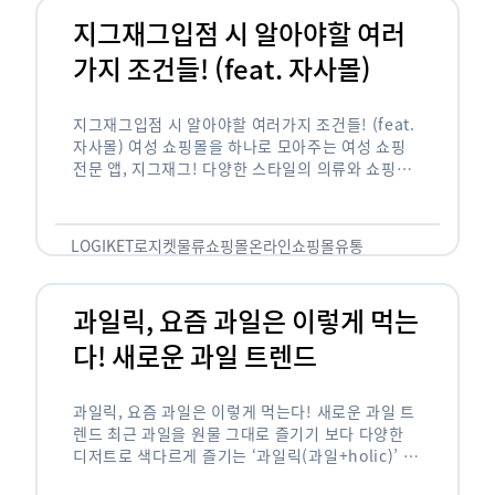
지그재그입점 시 알아야할 여러
가지 조건들! (feat. 자사몰)
지그재그입점 시 알아야할 여러가지 조건들! (feat.
자사몰) 여성 쇼핑몰을 하나로 모아주는 여성 쇼핑
전문 앱, 지그재그! 다양한 스타일의 의류와 쇼핑몰
을 한 눈에 볼 수 있다는 강점과 각종 프로모션/이벤
트 등을 …
LOGIKET
로지켓
물류
쇼핑몰
온라인쇼핑몰
유통
과일릭, 요즘 과일은 이렇게 먹는
다! 새로운 과일 트렌드
과일릭, 요즘 과일은 이렇게 먹는다! 새로운 과일 트
렌드 최근 과일을 원물 그대로 즐기기 보다 다양한
디저트로 색다르게 즐기는 ‘과일릭(과일+holic)’ 트
렌드가 확산되고 있습니다. ‘과일릭’은 ‘과일’과 ‘홀