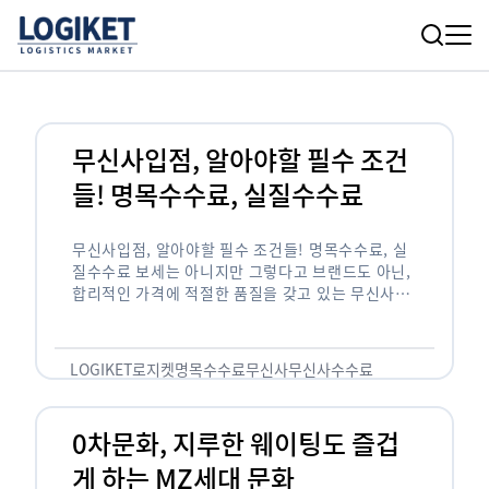
무신사입점, 알아야할 필수 조건
들! 명목수수료, 실질수수료
무신사입점, 알아야할 필수 조건들! 명목수수료, 실
질수수료 보세는 아니지만 그렇다고 브랜드도 아닌,
합리적인 가격에 적절한 품질을 갖고 있는 무신사!
한국의 유니클로라는 키워드를 갖고있는 무신사라는
플랫폼은 국내 최대 규모의 온라인 패션 …
LOGIKET
로지켓
명목수수료
무신사
무신사수수료
무신사입점
0차문화, 지루한 웨이팅도 즐겁
게 하는 MZ세대 문화