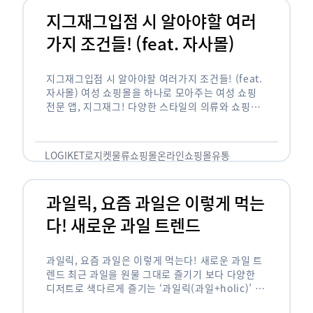
지그재그입점 시 알아야할 여러
가지 조건들! (feat. 자사몰)
지그재그입점 시 알아야할 여러가지 조건들! (feat.
자사몰) 여성 쇼핑몰을 하나로 모아주는 여성 쇼핑
전문 앱, 지그재그! 다양한 스타일의 의류와 쇼핑몰
을 한 눈에 볼 수 있다는 강점과 각종 프로모션/이벤
트 등을 …
LOGIKET
로지켓
물류
쇼핑몰
온라인쇼핑몰
유통
과일릭, 요즘 과일은 이렇게 먹는
다! 새로운 과일 트렌드
과일릭, 요즘 과일은 이렇게 먹는다! 새로운 과일 트
렌드 최근 과일을 원물 그대로 즐기기 보다 다양한
디저트로 색다르게 즐기는 ‘과일릭(과일+holic)’ 트
렌드가 확산되고 있습니다. ‘과일릭’은 ‘과일’과 ‘홀