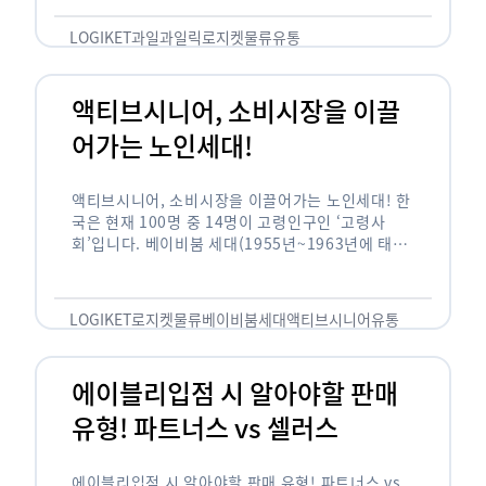
릭(중독되다)’을 합성한 신조어로 과일을 탕후루나
…
LOGIKET
과일
과일릭
로지켓
물류
유통
액티브시니어, 소비시장을 이끌
어가는 노인세대!
액티브시니어, 소비시장을 이끌어가는 노인세대! 한
국은 현재 100명 중 14명이 고령인구인 ‘고령사
회’입니다. 베이비붐 세대(1955년~1963년에 태어
난 인구)가 본격적으로 노인인구에 편입되며 2025
년이 되면 초고령사회에 진입할 것이라는 전망이 나
오고 있습니다. 하지만 사회가 늙어가는 …
LOGIKET
로지켓
물류
베이비붐세대
액티브시니어
유통
에이블리입점 시 알아야할 판매
유형! 파트너스 vs 셀러스
에이블리입점 시 알아야할 판매 유형! 파트너스 vs