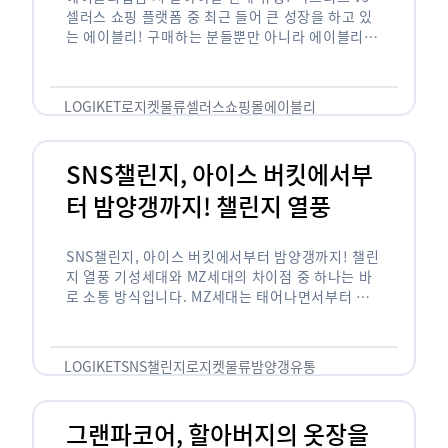
셀러스 쇼핑 플랫폼 중 최근 들어 큰 성장을 하고 있
는 에이블리! 구매하는 분들뿐만 아니라 에이블리에
서 판매를 준비하는 사업자들도 많아졌습니다. 에이
블리는 10~20대가 주 …
LOGIKET
로지켓
물류
셀러스
쇼핑몰
에이블리
SNS챌린지, 아이스 버킷에서부
터 밤양갱까지! 챌린지 열풍
SNS챌린지, 아이스 버킷에서부터 밤양갱까지! 챌린
지 열풍 기성세대와 MZ세대의 차이점 중 하나는 바
로 소통 방식입니다. MZ세대는 태어나면서부터 디
지털 기기를 사용한 일명 ‘디지털 네이티브(digital
native)’입니다. 디지털 기기에 친숙한 만큼 SNS에
도 능숙한 …
LOGIKET
SNS챌린지
로지켓
물류
밤양갱
유통
그랜파코어, 할아버지의 옷장을