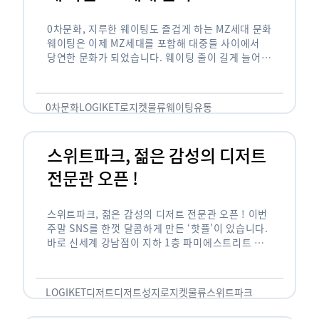
0차문화, 지루한 웨이팅도 즐겁게 하는 MZ세대 문화
웨이팅은 이제 MZ세대를 포함해 대중들 사이에서
당연한 문화가 되었습니다. 웨이팅 줄이 길게 늘어서
있는 곳은 지나가고 있는 사람들의 이목을 끌게 되고
자연스럽게 …
0차문화
LOGIKET
로지켓
물류
웨이팅
유통
스위트파크, 젊은 감성의 디저트
전문관 오픈 !
스위트파크, 젊은 감성의 디저트 전문관 오픈 ! 이번
주말 SNS를 한껏 달콤하게 만든 ‘핫플’이 있습니다.
바로 신세계 강남점이 지하 1층 파미에스트리트 분
수 광장에 새롭게 조성한 ‘스위트파크’입니다. 스위
트파크에서는 ‘국내 최초 …
LOGIKET
디저트
디저트성지
로지켓
물류
스위트파크