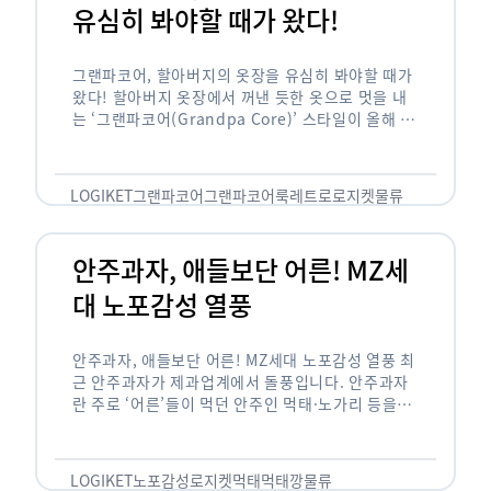
유심히 봐야할 때가 왔다!
그랜파코어, 할아버지의 옷장을 유심히 봐야할 때가
왔다! 할아버지 옷장에서 꺼낸 듯한 옷으로 멋을 내
는 ‘그랜파코어(Grandpa Core)’ 스타일이 올해 패
션 트렌드의 키워드로 떠오르고 있습니다. 그랜파코
어는 오랫동안 시행착오를 겪으며 자신만의 스타일
을 …
LOGIKET
그랜파코어
그랜파코어룩
레트로
로지켓
물류
안주과자, 애들보단 어른! MZ세
대 노포감성 열풍
안주과자, 애들보단 어른! MZ세대 노포감성 열풍 최
근 안주과자가 제과업계에서 돌풍입니다. 안주과자
란 주로 ‘어른’들이 먹던 안주인 먹태·노가리 등을
과자로 만든 걸 말합니다. 이름처럼 안주로 먹는 용
도기도 합니다. 최근 농심 먹태깡 …
LOGIKET
노포감성
로지켓
먹태
먹태깡
물류