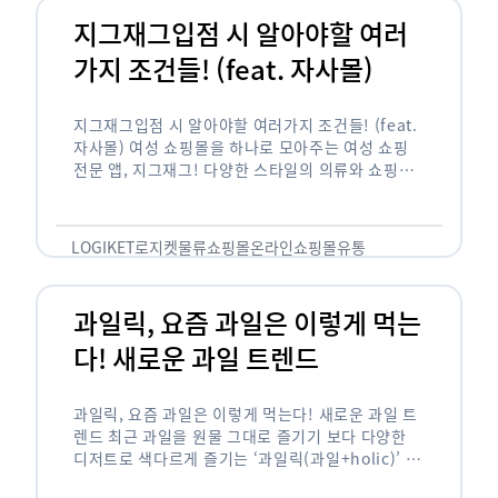
지그재그입점 시 알아야할 여러
가지 조건들! (feat. 자사몰)
지그재그입점 시 알아야할 여러가지 조건들! (feat.
자사몰) 여성 쇼핑몰을 하나로 모아주는 여성 쇼핑
전문 앱, 지그재그! 다양한 스타일의 의류와 쇼핑몰
을 한 눈에 볼 수 있다는 강점과 각종 프로모션/이벤
트 등을 …
LOGIKET
로지켓
물류
쇼핑몰
온라인쇼핑몰
유통
과일릭, 요즘 과일은 이렇게 먹는
다! 새로운 과일 트렌드
과일릭, 요즘 과일은 이렇게 먹는다! 새로운 과일 트
렌드 최근 과일을 원물 그대로 즐기기 보다 다양한
디저트로 색다르게 즐기는 ‘과일릭(과일+holic)’ 트
렌드가 확산되고 있습니다. ‘과일릭’은 ‘과일’과 ‘홀