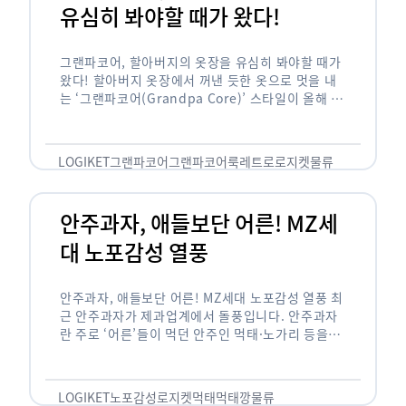
유심히 봐야할 때가 왔다!
그랜파코어, 할아버지의 옷장을 유심히 봐야할 때가
왔다! 할아버지 옷장에서 꺼낸 듯한 옷으로 멋을 내
는 ‘그랜파코어(Grandpa Core)’ 스타일이 올해 패
션 트렌드의 키워드로 떠오르고 있습니다. 그랜파코
어는 오랫동안 시행착오를 겪으며 자신만의 스타일
을 …
LOGIKET
그랜파코어
그랜파코어룩
레트로
로지켓
물류
안주과자, 애들보단 어른! MZ세
대 노포감성 열풍
안주과자, 애들보단 어른! MZ세대 노포감성 열풍 최
근 안주과자가 제과업계에서 돌풍입니다. 안주과자
란 주로 ‘어른’들이 먹던 안주인 먹태·노가리 등을
과자로 만든 걸 말합니다. 이름처럼 안주로 먹는 용
도기도 합니다. 최근 농심 먹태깡 …
LOGIKET
노포감성
로지켓
먹태
먹태깡
물류