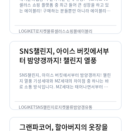
셀러스 쇼핑 플랫폼 중 최근 들어 큰 성장을 하고 있
는 에이블리! 구매하는 분들뿐만 아니라 에이블리에
서 판매를 준비하는 사업자들도 많아졌습니다. 에이
블리는 10~20대가 주 …
LOGIKET
로지켓
물류
셀러스
쇼핑몰
에이블리
SNS챌린지, 아이스 버킷에서부
터 밤양갱까지! 챌린지 열풍
SNS챌린지, 아이스 버킷에서부터 밤양갱까지! 챌린
지 열풍 기성세대와 MZ세대의 차이점 중 하나는 바
로 소통 방식입니다. MZ세대는 태어나면서부터 디
지털 기기를 사용한 일명 ‘디지털 네이티브(digital
native)’입니다. 디지털 기기에 친숙한 만큼 SNS에
도 능숙한 …
LOGIKET
SNS챌린지
로지켓
물류
밤양갱
유통
그랜파코어, 할아버지의 옷장을