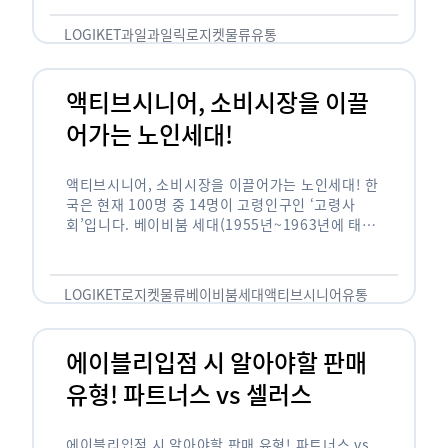
릭(중독되다)’을 합성한 신조어로 과일을 탕후루나
…
LOGIKET
과일
과일릭
로지켓
물류
유통
액티브시니어, 소비시장을 이끌
어가는 노인세대!
액티브시니어, 소비시장을 이끌어가는 노인세대! 한
국은 현재 100명 중 14명이 고령인구인 ‘고령사
회’입니다. 베이비붐 세대(1955년~1963년에 태어
난 인구)가 본격적으로 노인인구에 편입되며 2025
년이 되면 초고령사회에 진입할 것이라는 전망이 나
오고 있습니다. 하지만 사회가 늙어가는 …
LOGIKET
로지켓
물류
베이비붐세대
액티브시니어
유통
에이블리입점 시 알아야할 판매
유형! 파트너스 vs 셀러스
에이블리입점 시 알아야할 판매 유형! 파트너스 vs