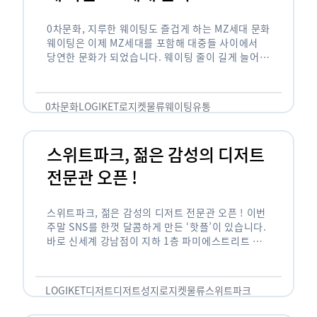
0차문화, 지루한 웨이팅도 즐겁게 하는 MZ세대 문화
웨이팅은 이제 MZ세대를 포함해 대중들 사이에서
당연한 문화가 되었습니다. 웨이팅 줄이 길게 늘어서
있는 곳은 지나가고 있는 사람들의 이목을 끌게 되고
자연스럽게 …
0차문화
LOGIKET
로지켓
물류
웨이팅
유통
스위트파크, 젊은 감성의 디저트
전문관 오픈 !
스위트파크, 젊은 감성의 디저트 전문관 오픈 ! 이번
주말 SNS를 한껏 달콤하게 만든 ‘핫플’이 있습니다.
바로 신세계 강남점이 지하 1층 파미에스트리트 분
수 광장에 새롭게 조성한 ‘스위트파크’입니다. 스위
트파크에서는 ‘국내 최초 …
LOGIKET
디저트
디저트성지
로지켓
물류
스위트파크