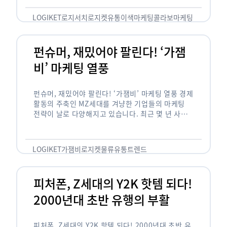
놓칠 수 없는 고객입니다. 이러한 이유로 대부분의
…
LOGIKET
로지서치
로지켓
유통
이색마케팅
콜라보마케팅
펀슈머, 재밌어야 팔린다! ‘가잼
비’ 마케팅 열풍
펀슈머, 재밌어야 팔린다! ‘가잼비’ 마케팅 열풍 경제
활동의 주축인 MZ세대를 겨냥한 기업들의 마케팅
전략이 날로 다양해지고 있습니다. 최근 몇 년 사이
20·30세대에서 가장 핫한 소비 트렌드로 자리 잡은
것은 일명 …
LOGIKET
가잼비
로지켓
물류
유통
트렌드
피처폰, Z세대의 Y2K 핫템 되다!
2000년대 초반 유행의 부활
피처폰, Z세대의 Y2K 핫템 되다! 2000년대 초반 유