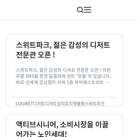
림
스위트파크, 젊은 감성의 디저트
전문관 오픈 !
스위트파크, 젊은 감성의 디저트 전문관 오픈 ! 이번
주말 SNS를 한껏 달콤하게 만든 ‘핫플’이 있습니다.
바로 신세계 강남점이 지하 1층 파미에스트리트 분
수 광장에 새롭게 조성한 ‘스위트파크’입니다. 스위
트파크에서는 ‘국내 최초 …
LOGIKET
디저트
디저트성지
로지켓
물류
스위트파크
액티브시니어, 소비시장을 이끌
어가는 노인세대!