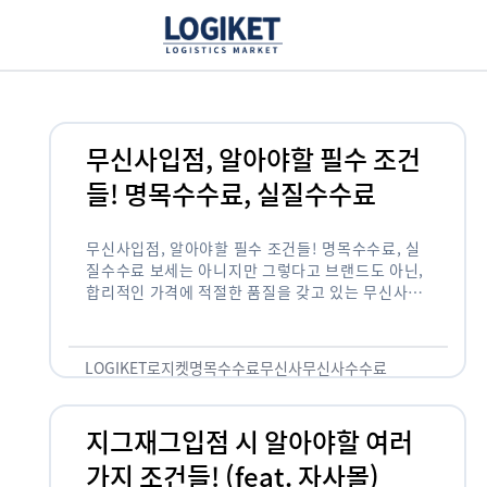
무신사입점, 알아야할 필수 조건
들! 명목수수료, 실질수수료
무신사입점, 알아야할 필수 조건들! 명목수수료, 실
질수수료 보세는 아니지만 그렇다고 브랜드도 아닌,
합리적인 가격에 적절한 품질을 갖고 있는 무신사!
한국의 유니클로라는 키워드를 갖고있는 무신사라는
플랫폼은 국내 최대 규모의 온라인 패션 …
LOGIKET
로지켓
명목수수료
무신사
무신사수수료
무신사입점
지그재그입점 시 알아야할 여러
가지 조건들! (feat. 자사몰)