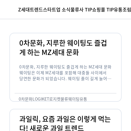
Z세대
트렌드
스타트업 소식
물류사 TIP
쇼핑몰 TIP
유통조
0차문화, 지루한 웨이팅도 즐겁
게 하는 MZ세대 문화
0차문화, 지루한 웨이팅도 즐겁게 하는 MZ세대 문화
웨이팅은 이제 MZ세대를 포함해 대중들 사이에서
당연한 문화가 되었습니다. 웨이팅 줄이 길게 늘어서
있는 곳은 지나가고 있는 사람들의 이목을 끌게 되고
자연스럽게 …
0차문화
LOGIKET
로지켓
물류
웨이팅
유통
과일릭, 요즘 과일은 이렇게 먹는
다! 새로운 과일 트렌드