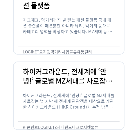
션 플랫폼
지그재그, 먹거리까지 발 뻗는 패션 플랫폼 국내 패
션 플랫폼이 패션뿐만 아니라 뷰티, 먹거리 등으로
카테고리 영역을 확장하고 있습니다. MZ세대 등 주
요 고객 사이에서 수요가 높은 식품 카테고리까지 발
을 뻗어 …
LOGIKET
로지켓
먹거리사업
물류
유통
컬리
하이커그라운드, 전세계에 ‘안
녕!’ 글로벌 MZ세대를 사로잡는
법
하이커그라운드, 전세계에 ‘안녕!’ 글로벌 MZ세대를
사로잡는 법 지난 해 전세계 관광객을 대상으로 개관
한 하이커그라운드 (HiKR Ground)가 누적 방문객
100만명을 넘어섰습니다. 한국관광공사는 “2022
년 7월 개관한 한국관광홍보관 하이커그라운드 누적
방문객이 100만명을 …
K-콘텐츠
LOGIKET
Z세대
랜드마크
로지켓
물류