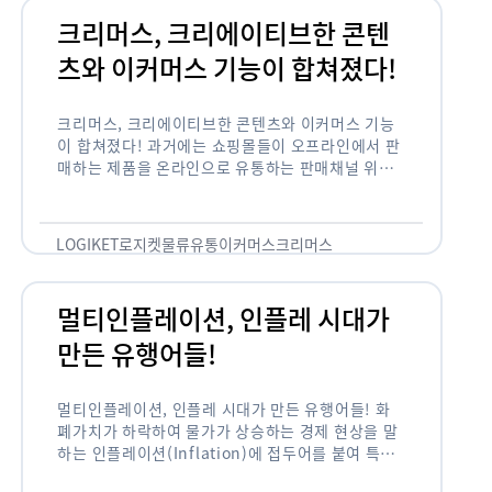
크리머스, 크리에이티브한 콘텐
츠와 이커머스 기능이 합쳐졌다!
크리머스, 크리에이티브한 콘텐츠와 이커머스 기능
이 합쳐졌다! 과거에는 쇼핑몰들이 오프라인에서 판
매하는 제품을 온라인으로 유통하는 판매채널 위주
의 역할이 강했다면, 최근에는 마켓이라는 인식을 넘
어 제품을 통해 소비자와 소통하고 즐거움을 전달하
는 콘텐츠 기반의 …
LOGIKET
로지켓
물류
유통
이커머스
크리머스
멀티인플레이션, 인플레 시대가
만든 유행어들!
멀티인플레이션, 인플레 시대가 만든 유행어들! 화
폐가치가 하락하여 물가가 상승하는 경제 현상을 말
하는 인플레이션(Inflation)에 접두어를 붙여 특정
현상의 인플레화를 의미하는 용어들이 최근 많이 사