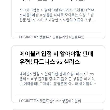
지그재그입점 시 알아야할 여러가지 조건들! (feat.
자사몰) 여성 쇼핑몰을 하나로 모아주는 여성 쇼핑
전문 앱, 지그재그! 다양한 스타일의 의류와 쇼핑몰
을 한 눈에 볼 수 있다는 강점과 각종 프로모션/이벤
트 등을 …
LOGIKET
로지켓
물류
쇼핑몰
온라인쇼핑몰
유통
에이블리입점 시 알아야할 판매
유형! 파트너스 vs 셀러스
에이블리입점 시 알아야할 판매 유형! 파트너스 vs
셀러스 쇼핑 플랫폼 중 최근 들어 큰 성장을 하고 있
는 에이블리! 구매하는 분들뿐만 아니라 에이블리에
서 판매를 준비하는 사업자들도 많아졌습니다. 에이
블리는 10~20대가 주 …
LOGIKET
로지켓
물류
셀러스
쇼핑몰
에이블리