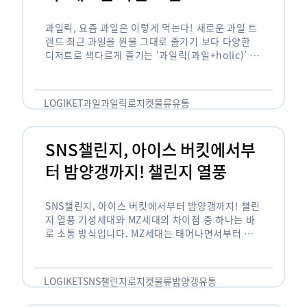
과일릭, 요즘 과일은 이렇게 먹는다! 새로운 과일 트
렌드 최근 과일을 원물 그대로 즐기기 보다 다양한
디저트로 색다르게 즐기는 ‘과일릭(과일+holic)’ 트
렌드가 확산되고 있습니다. ‘과일릭’은 ‘과일’과 ‘홀
릭(중독되다)’을 합성한 신조어로 과일을 탕후루나
…
LOGIKET
과일
과일릭
로지켓
물류
유통
SNS챌린지, 아이스 버킷에서부
터 밤양갱까지! 챌린지 열풍
SNS챌린지, 아이스 버킷에서부터 밤양갱까지! 챌린
지 열풍 기성세대와 MZ세대의 차이점 중 하나는 바
로 소통 방식입니다. MZ세대는 태어나면서부터 디
지털 기기를 사용한 일명 ‘디지털 네이티브(digital
native)’입니다. 디지털 기기에 친숙한 만큼 SNS에
도 능숙한 …
LOGIKET
SNS챌린지
로지켓
물류
밤양갱
유통