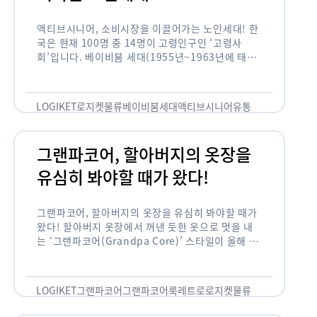
액티브시니어, 소비시장을 이끌어가는 노인세대! 한
국은 현재 100명 중 14명이 고령인구인 ‘고령사
회’입니다. 베이비붐 세대(1955년~1963년에 태어
난 인구)가 본격적으로 노인인구에 편입되며 2025
년이 되면 초고령사회에 진입할 것이라는 전망이 나
오고 있습니다. 하지만 사회가 늙어가는 …
LOGIKET
로지켓
물류
베이비붐세대
액티브시니어
유통
그랜파코어, 할아버지의 옷장을
유심히 봐야할 때가 왔다!
그랜파코어, 할아버지의 옷장을 유심히 봐야할 때가
왔다! 할아버지 옷장에서 꺼낸 듯한 옷으로 멋을 내
는 ‘그랜파코어(Grandpa Core)’ 스타일이 올해 패
션 트렌드의 키워드로 떠오르고 있습니다. 그랜파코
어는 오랫동안 시행착오를 겪으며 자신만의 스타일
을 …
LOGIKET
그랜파코어
그랜파코어룩
레트로
로지켓
물류