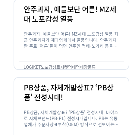
안주과자, 애들보단 어른! MZ세
대 노포감성 열풍
안주과자, 애들보단 어른! MZ세대 노포감성 열풍 최
근 안주과자가 제과업계에서 돌풍입니다. 안주과자
란 주로 ‘어른’들이 먹던 안주인 먹태·노가리 등을
과자로 만든 걸 말합니다. 이름처럼 안주로 먹는 용
도기도 합니다. 최근 농심 먹태깡 …
LOGIKET
노포감성
로지켓
먹태
먹태깡
물류
PB상품, 자체개발상표? ‘PB상
품’ 전성시대!
PB상품, 자체개발상표? ‘PB상품’ 전성시대! 바야흐
로 자체브랜드(PB·PL) 전성시대입니다. PB는 유통
업체가 주문자상표부착(OEM) 방식으로 선보이는
독자 브랜드 상품을 뜻합니다. 이제 PB는 국내외 할