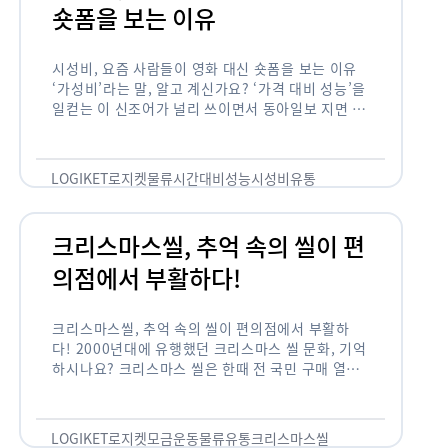
숏폼을 보는 이유
시성비, 요즘 사람들이 영화 대신 숏폼을 보는 이유
‘가성비’라는 말, 알고 계신가요? ‘가격 대비 성능’을
일컫는 이 신조어가 널리 쓰이면서 동아일보 지면 기
사에까지 등장한 게 2012년부터인데요. 이 가성비
의 원조는 …
LOGIKET
로지켓
물류
시간대비성능
시성비
유통
크리스마스씰, 추억 속의 씰이 편
의점에서 부활하다!
크리스마스씰, 추억 속의 씰이 편의점에서 부활하
다! 2000년대에 유행했던 크리스마스 씰 문화, 기억
하시나요? 크리스마스 씰은 한때 전 국민 구매 열풍
이 불 정도로 연말 대표 기부 모금 운동 중 하나였습
니다. 하지만 …
LOGIKET
로지켓
모금운동
물류
유통
크리스마스씰