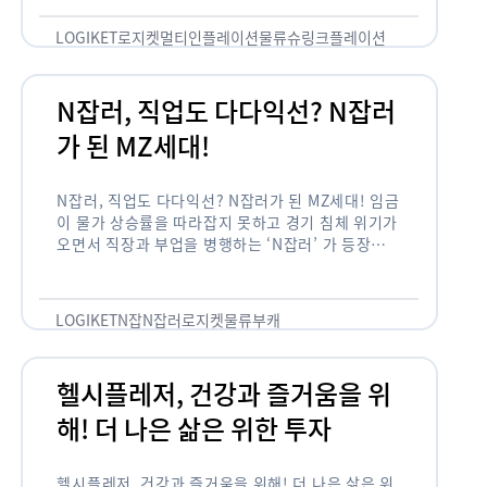
용되고 있습니다. 런치플레이션, 애그플레이션, 슈
링크플레이션, 그리드플레이션 등등. …
LOGIKET
로지켓
멀티인플레이션
물류
슈링크플레이션
유통
N잡러, 직업도 다다익선? N잡러
가 된 MZ세대!
N잡러, 직업도 다다익선? N잡러가 된 MZ세대! 임금
이 물가 상승률을 따라잡지 못하고 경기 침체 위기가
오면서 직장과 부업을 병행하는 ‘N잡러’ 가 등장했습
니다. 바야흐로 ‘N잡’ 시대입니다. 이는 불안정한 급
여와 갈수록 하락하는 …
LOGIKET
N잡
N잡러
로지켓
물류
부캐
헬시플레저, 건강과 즐거움을 위
해! 더 나은 삶은 위한 투자
헬시플레저, 건강과 즐거움을 위해! 더 나은 삶은 위