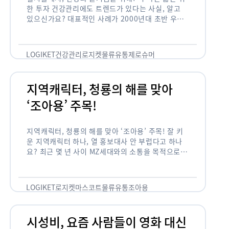
한 투자 건강관리에도 트렌드가 있다는 사실, 알고
있으신가요? 대표적인 사례가 2000년대 초반 우리
나라에 불었던 웰빙 열풍입니다. 어디서든 쉽게 웰빙
이라는 단어를 찾아볼 수 …
LOGIKET
건강관리
로지켓
물류
유통
제로슈머
지역캐릭터, 청룡의 해를 맞아
‘조아용’ 주목!
지역캐릭터, 청룡의 해를 맞아 ‘조아용’ 주목! 잘 키
운 지역캐릭터 하나, 열 홍보대사 안 부럽다고 하나
요? 최근 몇 년 사이 MZ세대와의 소통을 목적으로,
또는 2024년 신년을 맞이하여 캐릭터를 새로 론칭
하거나 …
LOGIKET
로지켓
마스코트
물류
유통
조아용
시성비, 요즘 사람들이 영화 대신