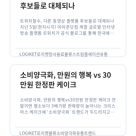
후보들로 대체되나
트위치철수, 다른 동영상 플랫폼 후보들로 대체되나
지난 5일(현지시각) 아마존닷컴 계열 글로벌 인터넷
방송 플랫폼 트위치가 공식 블로그를 통해 한국에서
사업을 철수하겠다고 밝히면서, 트위치 스트리머들
은 길게는 10년 가까운 시간과 돈을 투자한 …
LOGIKET
로지켓
망사용료
물류
스트림플레이션
유통
소비양극화, 만원의 행복 vs 30
만원 한정판 케이크
소비양극화, 만원의 행복vs30만원 한정판 케이크 연
말이면 평소보다 3배가량 판매량이 늘어나는 크리스
마스 케이크에 ‘소비양극화’ 트렌드가 두드러지고 있
습니다. 대형마트 업계에선 ‘가성비’를 높인 1만원
이하의 케이크가 등장했고, 특급 호텔은 이보다 30
배가 비싼 …
LOGIKET
로지켓
물류
소비양극화
유통
트렌드