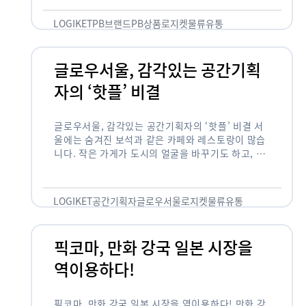
것 없이 유통산업의 핵심으로 성장했습니다. 특히 고
물가 시대와 맞물려 …
LOGIKET
PB브랜드
PB상품
로지켓
물류
유통
글로우서울, 감각있는 공간기획
자의 ‘핫플’ 비결
글로우서울, 감각있는 공간기획자의 ‘핫플’ 비결 서
울에는 숨겨진 보석과 같은 카페와 레스토랑이 많습
니다. 작은 가게가 도시의 얼굴을 바꾸기도 하고, 쇠
락한 지역을 부활시키기도 합니다. 이러한 잘나가는
오프라인 공간 뒤에는 항상 감각있는 …
LOGIKET
공간기획자
글로우서울
로지켓
물류
유통
픽코마, 만화 강국 일본 시장을
역이용하다!
픽코마, 만화 강국 일본 시장을 역이용하다! 만화 강