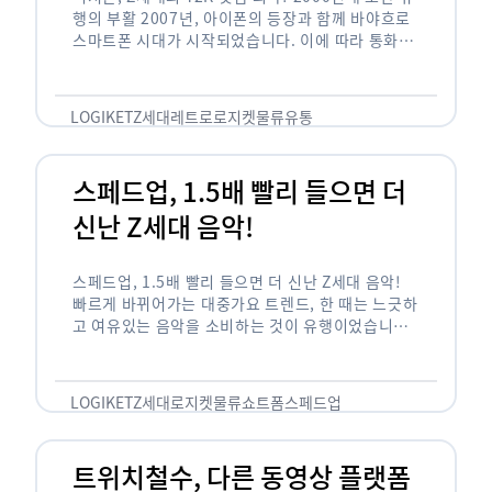
행의 부활 2007년, 아이폰의 등장과 함께 바야흐로
스마트폰 시대가 시작되었습니다. 이에 따라 통화와
문자 등 기본 기능(feature)만 가능한 피처폰은 자
연스레 역사 속으로 …
LOGIKET
Z세대
레트로
로지켓
물류
유통
스페드업, 1.5배 빨리 들으면 더
신난 Z세대 음악!
스페드업, 1.5배 빨리 들으면 더 신난 Z세대 음악!
빠르게 바뀌어가는 대중가요 트렌드, 한 때는 느긋하
고 여유있는 음악을 소비하는 것이 유행이었습니다.
하지만 최근 Z세대(1990년대 중반에서 2000년대
초반에 걸쳐 태어난 세대)를 …
LOGIKET
Z세대
로지켓
물류
쇼트폼
스페드업
트위치철수, 다른 동영상 플랫폼