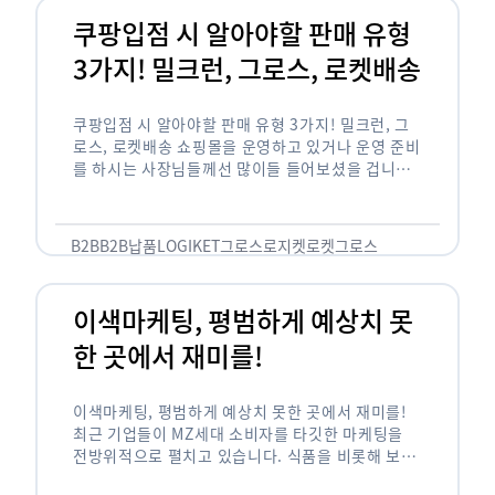
쿠팡입점 시 알아야할 판매 유형
3가지! 밀크런, 그로스, 로켓배송
쿠팡입점 시 알아야할 판매 유형 3가지! 밀크런, 그
로스, 로켓배송 쇼핑몰을 운영하고 있거나 운영 준비
를 하시는 사장님들께선 많이들 들어보셨을 겁니다.
네이버의 스마트 스토어, 카카오톡의 선물하기와 쿠
팡까지. 하지만 스마트 스토어와 카톡 …
B2B
B2B납품
LOGIKET
그로스
로지켓
로켓그로스
이색마케팅, 평범하게 예상치 못
한 곳에서 재미를!
이색마케팅, 평범하게 예상치 못한 곳에서 재미를!
최근 기업들이 MZ세대 소비자를 타깃한 마케팅을
전방위적으로 펼치고 있습니다. 식품을 비롯해 보수
적이라고 평가되는 건설, 금융업계까지 MZ세대는