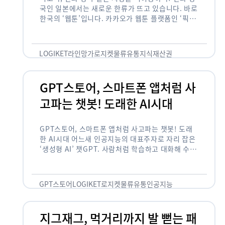
국인 일본에서는 새로운 한류가 뜨고 있습니다. 바로
한국의 ‘웹툰’입니다. 카카오가 웹툰 플랫폼인 ‘픽코
마’로 일본 앱 시장 정상에 올랐습니다. 일본 앱 마켓
에서 소비자 …
LOGIKET
라인망가
로지켓
물류
유통
지식재산권
GPT스토어, 스마트폰 앱처럼 사
고파는 챗봇! 도래한 AI시대
GPT스토어, 스마트폰 앱처럼 사고파는 챗봇! 도래
한 AI시대 어느새 인공지능의 대표주자로 자리 잡은
‘생성형 AI’ 챗GPT. 사람처럼 학습하고 대화해 수많
은 화제를 몰고 많은 이들에게 충격을 안겨주었습니
다. 그저 조금 더 똑똑한 …
GPT스토어
LOGIKET
로지켓
물류
유통
인공지능
지그재그, 먹거리까지 발 뻗는 패