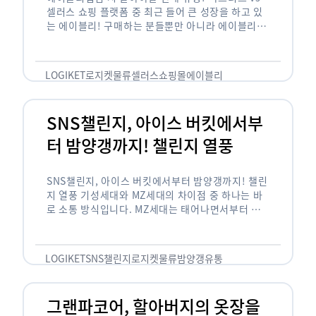
셀러스 쇼핑 플랫폼 중 최근 들어 큰 성장을 하고 있
는 에이블리! 구매하는 분들뿐만 아니라 에이블리에
서 판매를 준비하는 사업자들도 많아졌습니다. 에이
블리는 10~20대가 주 …
LOGIKET
로지켓
물류
셀러스
쇼핑몰
에이블리
SNS챌린지, 아이스 버킷에서부
터 밤양갱까지! 챌린지 열풍
SNS챌린지, 아이스 버킷에서부터 밤양갱까지! 챌린
지 열풍 기성세대와 MZ세대의 차이점 중 하나는 바
로 소통 방식입니다. MZ세대는 태어나면서부터 디
지털 기기를 사용한 일명 ‘디지털 네이티브(digital
native)’입니다. 디지털 기기에 친숙한 만큼 SNS에
도 능숙한 …
LOGIKET
SNS챌린지
로지켓
물류
밤양갱
유통
그랜파코어, 할아버지의 옷장을