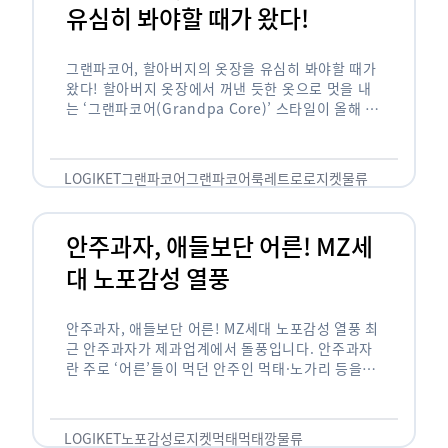
유심히 봐야할 때가 왔다!
그랜파코어, 할아버지의 옷장을 유심히 봐야할 때가
왔다! 할아버지 옷장에서 꺼낸 듯한 옷으로 멋을 내
는 ‘그랜파코어(Grandpa Core)’ 스타일이 올해 패
션 트렌드의 키워드로 떠오르고 있습니다. 그랜파코
어는 오랫동안 시행착오를 겪으며 자신만의 스타일
을 …
LOGIKET
그랜파코어
그랜파코어룩
레트로
로지켓
물류
안주과자, 애들보단 어른! MZ세
대 노포감성 열풍
안주과자, 애들보단 어른! MZ세대 노포감성 열풍 최
근 안주과자가 제과업계에서 돌풍입니다. 안주과자
란 주로 ‘어른’들이 먹던 안주인 먹태·노가리 등을
과자로 만든 걸 말합니다. 이름처럼 안주로 먹는 용
도기도 합니다. 최근 농심 먹태깡 …
LOGIKET
노포감성
로지켓
먹태
먹태깡
물류