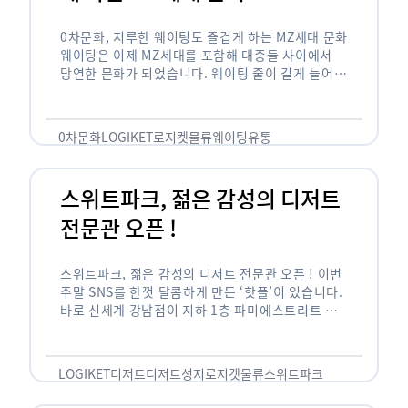
0차문화, 지루한 웨이팅도 즐겁게 하는 MZ세대 문화
웨이팅은 이제 MZ세대를 포함해 대중들 사이에서
당연한 문화가 되었습니다. 웨이팅 줄이 길게 늘어서
있는 곳은 지나가고 있는 사람들의 이목을 끌게 되고
자연스럽게 …
0차문화
LOGIKET
로지켓
물류
웨이팅
유통
스위트파크, 젊은 감성의 디저트
전문관 오픈 !
스위트파크, 젊은 감성의 디저트 전문관 오픈 ! 이번
주말 SNS를 한껏 달콤하게 만든 ‘핫플’이 있습니다.
바로 신세계 강남점이 지하 1층 파미에스트리트 분
수 광장에 새롭게 조성한 ‘스위트파크’입니다. 스위
트파크에서는 ‘국내 최초 …
LOGIKET
디저트
디저트성지
로지켓
물류
스위트파크