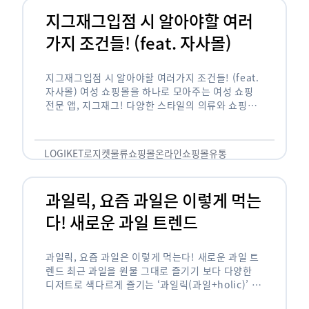
지그재그입점 시 알아야할 여러
가지 조건들! (feat. 자사몰)
지그재그입점 시 알아야할 여러가지 조건들! (feat.
자사몰) 여성 쇼핑몰을 하나로 모아주는 여성 쇼핑
전문 앱, 지그재그! 다양한 스타일의 의류와 쇼핑몰
을 한 눈에 볼 수 있다는 강점과 각종 프로모션/이벤
트 등을 …
LOGIKET
로지켓
물류
쇼핑몰
온라인쇼핑몰
유통
과일릭, 요즘 과일은 이렇게 먹는
다! 새로운 과일 트렌드
과일릭, 요즘 과일은 이렇게 먹는다! 새로운 과일 트
렌드 최근 과일을 원물 그대로 즐기기 보다 다양한
디저트로 색다르게 즐기는 ‘과일릭(과일+holic)’ 트
렌드가 확산되고 있습니다. ‘과일릭’은 ‘과일’과 ‘홀