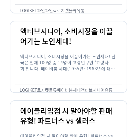
릭(중독되다)’을 합성한 신조어로 과일을 탕후루나
…
LOGIKET
과일
과일릭
로지켓
물류
유통
액티브시니어, 소비시장을 이끌
어가는 노인세대!
액티브시니어, 소비시장을 이끌어가는 노인세대! 한
국은 현재 100명 중 14명이 고령인구인 ‘고령사
회’입니다. 베이비붐 세대(1955년~1963년에 태어
난 인구)가 본격적으로 노인인구에 편입되며 2025
년이 되면 초고령사회에 진입할 것이라는 전망이 나
오고 있습니다. 하지만 사회가 늙어가는 …
LOGIKET
로지켓
물류
베이비붐세대
액티브시니어
유통
에이블리입점 시 알아야할 판매
유형! 파트너스 vs 셀러스
에이블리입점 시 알아야할 판매 유형! 파트너스 vs