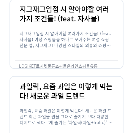
지그재그입점 시 알아야할 여러
가지 조건들! (feat. 자사몰)
지그재그입점 시 알아야할 여러가지 조건들! (feat.
자사몰) 여성 쇼핑몰을 하나로 모아주는 여성 쇼핑
전문 앱, 지그재그! 다양한 스타일의 의류와 쇼핑몰
을 한 눈에 볼 수 있다는 강점과 각종 프로모션/이벤
트 등을 …
LOGIKET
로지켓
물류
쇼핑몰
온라인쇼핑몰
유통
과일릭, 요즘 과일은 이렇게 먹는
다! 새로운 과일 트렌드
과일릭, 요즘 과일은 이렇게 먹는다! 새로운 과일 트
렌드 최근 과일을 원물 그대로 즐기기 보다 다양한
디저트로 색다르게 즐기는 ‘과일릭(과일+holic)’ 트
렌드가 확산되고 있습니다. ‘과일릭’은 ‘과일’과 ‘홀