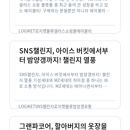
셀러스 쇼핑 플랫폼 중 최근 들어 큰 성장을 하고 있
는 에이블리! 구매하는 분들뿐만 아니라 에이블리에
서 판매를 준비하는 사업자들도 많아졌습니다. 에이
블리는 10~20대가 주 …
LOGIKET
로지켓
물류
셀러스
쇼핑몰
에이블리
SNS챌린지, 아이스 버킷에서부
터 밤양갱까지! 챌린지 열풍
SNS챌린지, 아이스 버킷에서부터 밤양갱까지! 챌린
지 열풍 기성세대와 MZ세대의 차이점 중 하나는 바
로 소통 방식입니다. MZ세대는 태어나면서부터 디
지털 기기를 사용한 일명 ‘디지털 네이티브(digital
native)’입니다. 디지털 기기에 친숙한 만큼 SNS에
도 능숙한 …
LOGIKET
SNS챌린지
로지켓
물류
밤양갱
유통
그랜파코어, 할아버지의 옷장을