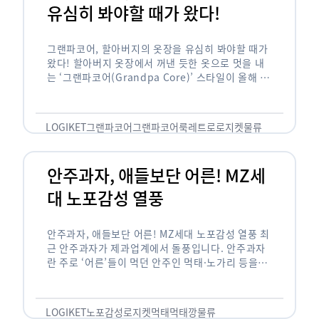
유심히 봐야할 때가 왔다!
그랜파코어, 할아버지의 옷장을 유심히 봐야할 때가
왔다! 할아버지 옷장에서 꺼낸 듯한 옷으로 멋을 내
는 ‘그랜파코어(Grandpa Core)’ 스타일이 올해 패
션 트렌드의 키워드로 떠오르고 있습니다. 그랜파코
어는 오랫동안 시행착오를 겪으며 자신만의 스타일
을 …
LOGIKET
그랜파코어
그랜파코어룩
레트로
로지켓
물류
안주과자, 애들보단 어른! MZ세
대 노포감성 열풍
안주과자, 애들보단 어른! MZ세대 노포감성 열풍 최
근 안주과자가 제과업계에서 돌풍입니다. 안주과자
란 주로 ‘어른’들이 먹던 안주인 먹태·노가리 등을
과자로 만든 걸 말합니다. 이름처럼 안주로 먹는 용
도기도 합니다. 최근 농심 먹태깡 …
LOGIKET
노포감성
로지켓
먹태
먹태깡
물류