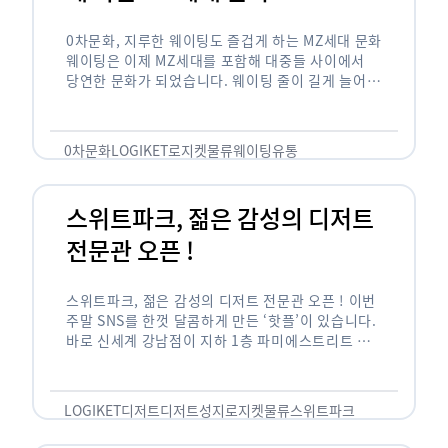
0차문화, 지루한 웨이팅도 즐겁게 하는 MZ세대 문화
웨이팅은 이제 MZ세대를 포함해 대중들 사이에서
당연한 문화가 되었습니다. 웨이팅 줄이 길게 늘어서
있는 곳은 지나가고 있는 사람들의 이목을 끌게 되고
자연스럽게 …
0차문화
LOGIKET
로지켓
물류
웨이팅
유통
스위트파크, 젊은 감성의 디저트
전문관 오픈 !
스위트파크, 젊은 감성의 디저트 전문관 오픈 ! 이번
주말 SNS를 한껏 달콤하게 만든 ‘핫플’이 있습니다.
바로 신세계 강남점이 지하 1층 파미에스트리트 분
수 광장에 새롭게 조성한 ‘스위트파크’입니다. 스위
트파크에서는 ‘국내 최초 …
LOGIKET
디저트
디저트성지
로지켓
물류
스위트파크