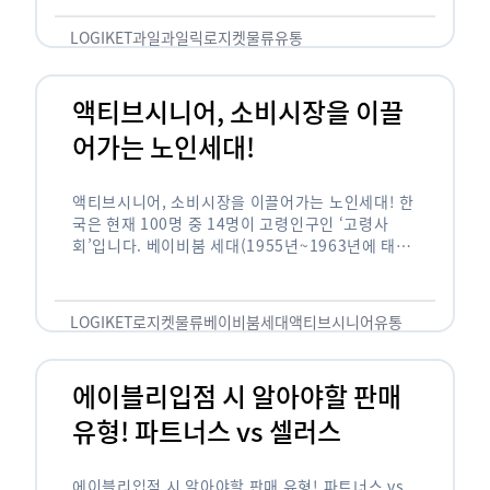
릭(중독되다)’을 합성한 신조어로 과일을 탕후루나
…
LOGIKET
과일
과일릭
로지켓
물류
유통
액티브시니어, 소비시장을 이끌
어가는 노인세대!
액티브시니어, 소비시장을 이끌어가는 노인세대! 한
국은 현재 100명 중 14명이 고령인구인 ‘고령사
회’입니다. 베이비붐 세대(1955년~1963년에 태어
난 인구)가 본격적으로 노인인구에 편입되며 2025
년이 되면 초고령사회에 진입할 것이라는 전망이 나
오고 있습니다. 하지만 사회가 늙어가는 …
LOGIKET
로지켓
물류
베이비붐세대
액티브시니어
유통
에이블리입점 시 알아야할 판매
유형! 파트너스 vs 셀러스
에이블리입점 시 알아야할 판매 유형! 파트너스 vs