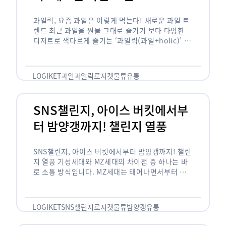
과일릭, 요즘 과일은 이렇게 먹는다! 새로운 과일 트
렌드 최근 과일을 원물 그대로 즐기기 보다 다양한
디저트로 색다르게 즐기는 ‘과일릭(과일+holic)’ 트
렌드가 확산되고 있습니다. ‘과일릭’은 ‘과일’과 ‘홀
릭(중독되다)’을 합성한 신조어로 과일을 탕후루나
…
LOGIKET
과일
과일릭
로지켓
물류
유통
SNS챌린지, 아이스 버킷에서부
터 밤양갱까지! 챌린지 열풍
SNS챌린지, 아이스 버킷에서부터 밤양갱까지! 챌린
지 열풍 기성세대와 MZ세대의 차이점 중 하나는 바
로 소통 방식입니다. MZ세대는 태어나면서부터 디
지털 기기를 사용한 일명 ‘디지털 네이티브(digital
native)’입니다. 디지털 기기에 친숙한 만큼 SNS에
도 능숙한 …
LOGIKET
SNS챌린지
로지켓
물류
밤양갱
유통