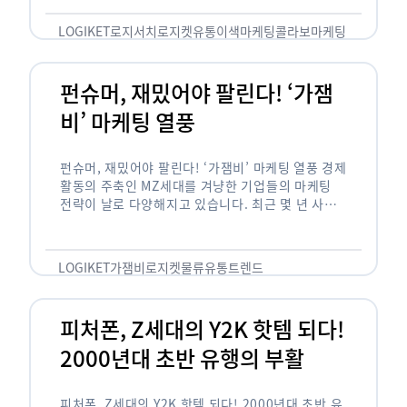
놓칠 수 없는 고객입니다. 이러한 이유로 대부분의
…
LOGIKET
로지서치
로지켓
유통
이색마케팅
콜라보마케팅
펀슈머, 재밌어야 팔린다! ‘가잼
비’ 마케팅 열풍
펀슈머, 재밌어야 팔린다! ‘가잼비’ 마케팅 열풍 경제
활동의 주축인 MZ세대를 겨냥한 기업들의 마케팅
전략이 날로 다양해지고 있습니다. 최근 몇 년 사이
20·30세대에서 가장 핫한 소비 트렌드로 자리 잡은
것은 일명 …
LOGIKET
가잼비
로지켓
물류
유통
트렌드
피처폰, Z세대의 Y2K 핫템 되다!
2000년대 초반 유행의 부활
피처폰, Z세대의 Y2K 핫템 되다! 2000년대 초반 유