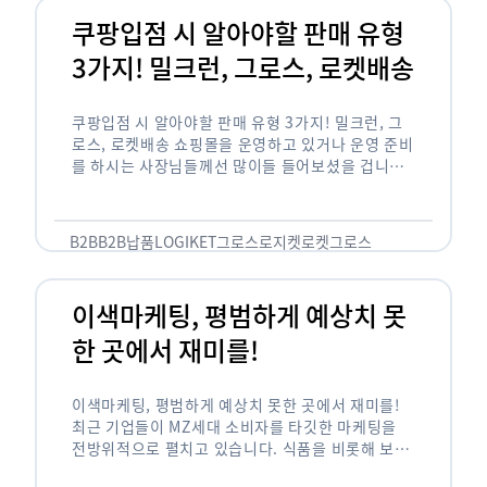
쿠팡입점 시 알아야할 판매 유형
3가지! 밀크런, 그로스, 로켓배송
쿠팡입점 시 알아야할 판매 유형 3가지! 밀크런, 그
로스, 로켓배송 쇼핑몰을 운영하고 있거나 운영 준비
를 하시는 사장님들께선 많이들 들어보셨을 겁니다.
네이버의 스마트 스토어, 카카오톡의 선물하기와 쿠
팡까지. 하지만 스마트 스토어와 카톡 …
B2B
B2B납품
LOGIKET
그로스
로지켓
로켓그로스
이색마케팅, 평범하게 예상치 못
한 곳에서 재미를!
이색마케팅, 평범하게 예상치 못한 곳에서 재미를!
최근 기업들이 MZ세대 소비자를 타깃한 마케팅을
전방위적으로 펼치고 있습니다. 식품을 비롯해 보수
적이라고 평가되는 건설, 금융업계까지 MZ세대는