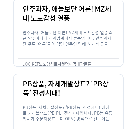
안주과자, 애들보단 어른! MZ세
대 노포감성 열풍
안주과자, 애들보단 어른! MZ세대 노포감성 열풍 최
근 안주과자가 제과업계에서 돌풍입니다. 안주과자
란 주로 ‘어른’들이 먹던 안주인 먹태·노가리 등을
과자로 만든 걸 말합니다. 이름처럼 안주로 먹는 용
도기도 합니다. 최근 농심 먹태깡 …
LOGIKET
노포감성
로지켓
먹태
먹태깡
물류
PB상품, 자체개발상표? ‘PB상
품’ 전성시대!
PB상품, 자체개발상표? ‘PB상품’ 전성시대! 바야흐
로 자체브랜드(PB·PL) 전성시대입니다. PB는 유통
업체가 주문자상표부착(OEM) 방식으로 선보이는
독자 브랜드 상품을 뜻합니다. 이제 PB는 국내외 할