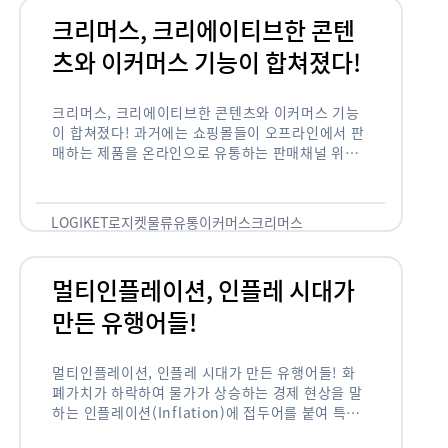
크리머스, 크리에이티브한 콘텐
츠와 이커머스 기능이 합쳐졌다!
크리머스, 크리에이티브한 콘텐츠와 이커머스 기능
이 합쳐졌다! 과거에는 쇼핑몰들이 오프라인에서 판
매하는 제품을 온라인으로 유통하는 판매채널 위주
의 역할이 강했다면, 최근에는 마켓이라는 인식을 넘
어 제품을 통해 소비자와 소통하고 즐거움을 전달하
는 콘텐츠 기반의 …
LOGIKET
로지켓
물류
유통
이커머스
크리머스
멀티인플레이션, 인플레 시대가
만든 유행어들!
멀티인플레이션, 인플레 시대가 만든 유행어들! 화
폐가치가 하락하여 물가가 상승하는 경제 현상을 말
하는 인플레이션(Inflation)에 접두어를 붙여 특정
현상의 인플레화를 의미하는 용어들이 최근 많이 사