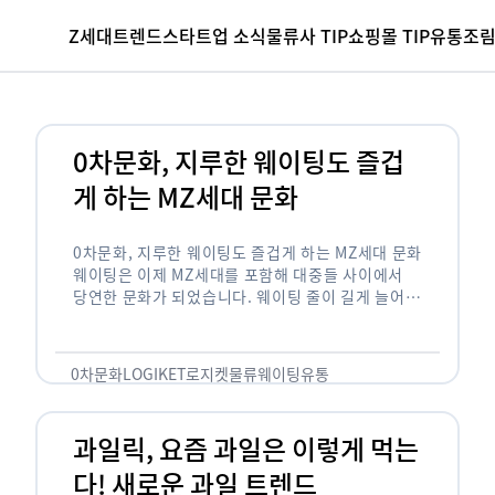
Z세대
트렌드
스타트업 소식
물류사 TIP
쇼핑몰 TIP
유통조
0차문화, 지루한 웨이팅도 즐겁
게 하는 MZ세대 문화
0차문화, 지루한 웨이팅도 즐겁게 하는 MZ세대 문화
웨이팅은 이제 MZ세대를 포함해 대중들 사이에서
당연한 문화가 되었습니다. 웨이팅 줄이 길게 늘어서
있는 곳은 지나가고 있는 사람들의 이목을 끌게 되고
자연스럽게 …
0차문화
LOGIKET
로지켓
물류
웨이팅
유통
과일릭, 요즘 과일은 이렇게 먹는
다! 새로운 과일 트렌드