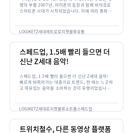
행의 부활 2007년, 아이폰의 등장과 함께 바야흐로
스마트폰 시대가 시작되었습니다. 이에 따라 통화와
문자 등 기본 기능(feature)만 가능한 피처폰은 자
연스레 역사 속으로 …
LOGIKET
Z세대
레트로
로지켓
물류
유통
스페드업, 1.5배 빨리 들으면 더
신난 Z세대 음악!
스페드업, 1.5배 빨리 들으면 더 신난 Z세대 음악!
빠르게 바뀌어가는 대중가요 트렌드, 한 때는 느긋하
고 여유있는 음악을 소비하는 것이 유행이었습니다.
하지만 최근 Z세대(1990년대 중반에서 2000년대
초반에 걸쳐 태어난 세대)를 …
LOGIKET
Z세대
로지켓
물류
쇼트폼
스페드업
트위치철수, 다른 동영상 플랫폼