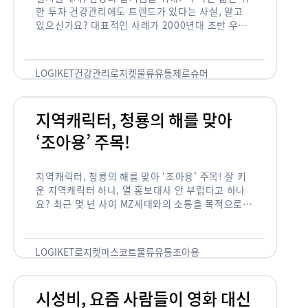
한 투자 건강관리에도 트렌드가 있다는 사실, 알고
있으신가요? 대표적인 사례가 2000년대 초반 우리
나라에 불었던 웰빙 열풍입니다. 어디서든 쉽게 웰빙
이라는 단어를 찾아볼 수 …
LOGIKET
건강관리
로지켓
물류
유통
제로슈머
지역캐릭터, 청룡의 해를 맞아
‘조아용’ 주목!
지역캐릭터, 청룡의 해를 맞아 ‘조아용’ 주목! 잘 키
운 지역캐릭터 하나, 열 홍보대사 안 부럽다고 하나
요? 최근 몇 년 사이 MZ세대와의 소통을 목적으로,
또는 2024년 신년을 맞이하여 캐릭터를 새로 론칭
하거나 …
LOGIKET
로지켓
마스코트
물류
유통
조아용
시성비, 요즘 사람들이 영화 대신