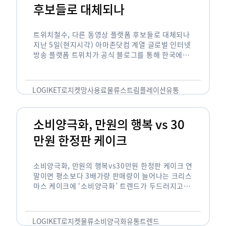
후보들로 대체되나
트위치철수, 다른 동영상 플랫폼 후보들로 대체되나
지난 5일(현지시각) 아마존닷컴 계열 글로벌 인터넷
방송 플랫폼 트위치가 공식 블로그를 통해 한국에서
사업을 철수하겠다고 밝히면서, 트위치 스트리머들
은 길게는 10년 가까운 시간과 돈을 투자한 …
LOGIKET
로지켓
망사용료
물류
스트림플레이션
유통
소비양극화, 만원의 행복 vs 30
만원 한정판 케이크
소비양극화, 만원의 행복vs30만원 한정판 케이크 연
말이면 평소보다 3배가량 판매량이 늘어나는 크리스
마스 케이크에 ‘소비양극화’ 트렌드가 두드러지고 있
습니다. 대형마트 업계에선 ‘가성비’를 높인 1만원
이하의 케이크가 등장했고, 특급 호텔은 이보다 30
배가 비싼 …
LOGIKET
로지켓
물류
소비양극화
유통
트렌드