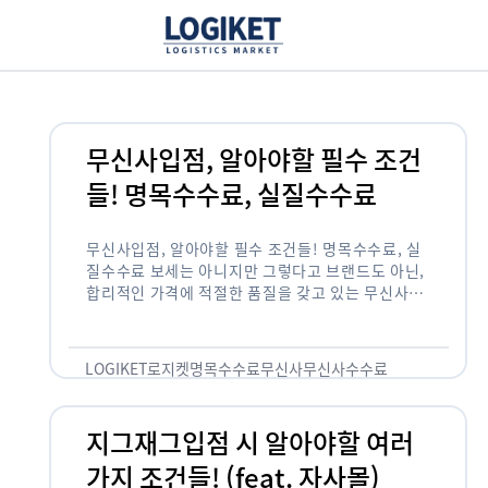
무신사입점, 알아야할 필수 조건
들! 명목수수료, 실질수수료
무신사입점, 알아야할 필수 조건들! 명목수수료, 실
질수수료 보세는 아니지만 그렇다고 브랜드도 아닌,
합리적인 가격에 적절한 품질을 갖고 있는 무신사!
한국의 유니클로라는 키워드를 갖고있는 무신사라는
플랫폼은 국내 최대 규모의 온라인 패션 …
LOGIKET
로지켓
명목수수료
무신사
무신사수수료
무신사입점
지그재그입점 시 알아야할 여러
가지 조건들! (feat. 자사몰)