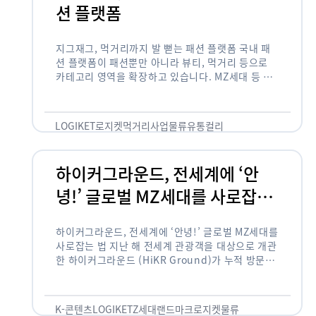
션 플랫폼
지그재그, 먹거리까지 발 뻗는 패션 플랫폼 국내 패
션 플랫폼이 패션뿐만 아니라 뷰티, 먹거리 등으로
카테고리 영역을 확장하고 있습니다. MZ세대 등 주
요 고객 사이에서 수요가 높은 식품 카테고리까지 발
을 뻗어 …
LOGIKET
로지켓
먹거리사업
물류
유통
컬리
하이커그라운드, 전세계에 ‘안
녕!’ 글로벌 MZ세대를 사로잡는
법
하이커그라운드, 전세계에 ‘안녕!’ 글로벌 MZ세대를
사로잡는 법 지난 해 전세계 관광객을 대상으로 개관
한 하이커그라운드 (HiKR Ground)가 누적 방문객
100만명을 넘어섰습니다. 한국관광공사는 “2022
년 7월 개관한 한국관광홍보관 하이커그라운드 누적
방문객이 100만명을 …
K-콘텐츠
LOGIKET
Z세대
랜드마크
로지켓
물류