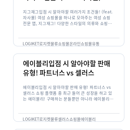
지그재그입점 시 알아야할 여러가지 조건들! (feat.
자사몰) 여성 쇼핑몰을 하나로 모아주는 여성 쇼핑
전문 앱, 지그재그! 다양한 스타일의 의류와 쇼핑몰
을 한 눈에 볼 수 있다는 강점과 각종 프로모션/이벤
트 등을 …
LOGIKET
로지켓
물류
쇼핑몰
온라인쇼핑몰
유통
에이블리입점 시 알아야할 판매
유형! 파트너스 vs 셀러스
에이블리입점 시 알아야할 판매 유형! 파트너스 vs
셀러스 쇼핑 플랫폼 중 최근 들어 큰 성장을 하고 있
는 에이블리! 구매하는 분들뿐만 아니라 에이블리에
서 판매를 준비하는 사업자들도 많아졌습니다. 에이
블리는 10~20대가 주 …
LOGIKET
로지켓
물류
셀러스
쇼핑몰
에이블리