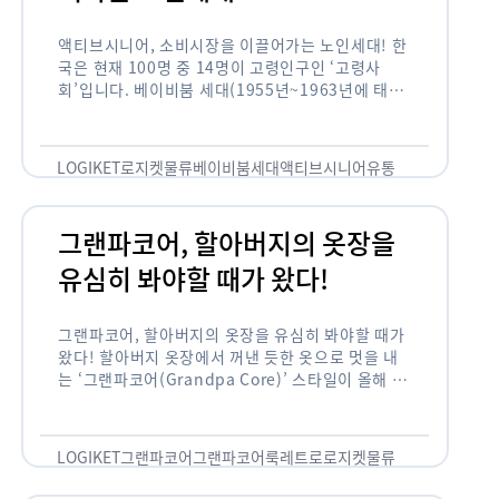
액티브시니어, 소비시장을 이끌어가는 노인세대! 한
국은 현재 100명 중 14명이 고령인구인 ‘고령사
회’입니다. 베이비붐 세대(1955년~1963년에 태어
난 인구)가 본격적으로 노인인구에 편입되며 2025
년이 되면 초고령사회에 진입할 것이라는 전망이 나
오고 있습니다. 하지만 사회가 늙어가는 …
LOGIKET
로지켓
물류
베이비붐세대
액티브시니어
유통
그랜파코어, 할아버지의 옷장을
유심히 봐야할 때가 왔다!
그랜파코어, 할아버지의 옷장을 유심히 봐야할 때가
왔다! 할아버지 옷장에서 꺼낸 듯한 옷으로 멋을 내
는 ‘그랜파코어(Grandpa Core)’ 스타일이 올해 패
션 트렌드의 키워드로 떠오르고 있습니다. 그랜파코
어는 오랫동안 시행착오를 겪으며 자신만의 스타일
을 …
LOGIKET
그랜파코어
그랜파코어룩
레트로
로지켓
물류