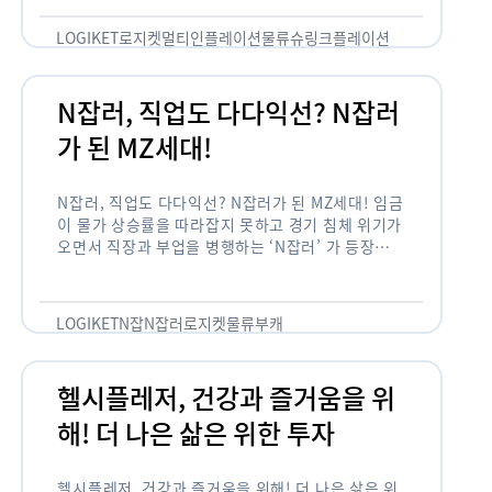
용되고 있습니다. 런치플레이션, 애그플레이션, 슈
링크플레이션, 그리드플레이션 등등. …
LOGIKET
로지켓
멀티인플레이션
물류
슈링크플레이션
유통
N잡러, 직업도 다다익선? N잡러
가 된 MZ세대!
N잡러, 직업도 다다익선? N잡러가 된 MZ세대! 임금
이 물가 상승률을 따라잡지 못하고 경기 침체 위기가
오면서 직장과 부업을 병행하는 ‘N잡러’ 가 등장했습
니다. 바야흐로 ‘N잡’ 시대입니다. 이는 불안정한 급
여와 갈수록 하락하는 …
LOGIKET
N잡
N잡러
로지켓
물류
부캐
헬시플레저, 건강과 즐거움을 위
해! 더 나은 삶은 위한 투자
헬시플레저, 건강과 즐거움을 위해! 더 나은 삶은 위