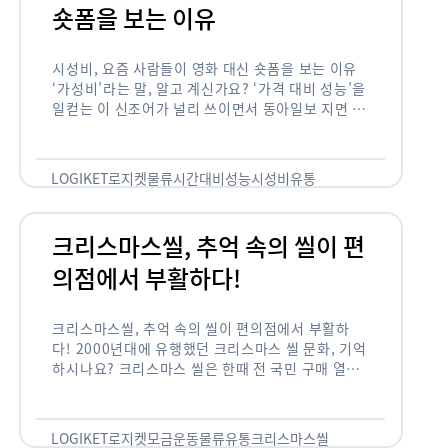
숏폼을 보는 이유
시성비, 요즘 사람들이 영화 대신 숏폼을 보는 이유
‘가성비’라는 말, 알고 계신가요? ‘가격 대비 성능’을
일컫는 이 신조어가 널리 쓰이면서 동아일보 지면 기
사에까지 등장한 게 2012년부터인데요. 이 가성비
의 원조는 …
LOGIKET
로지켓
물류
시간대비성능
시성비
유통
크리스마스씰, 추억 속의 씰이 편
의점에서 부활하다!
크리스마스씰, 추억 속의 씰이 편의점에서 부활하
다! 2000년대에 유행했던 크리스마스 씰 문화, 기억
하시나요? 크리스마스 씰은 한때 전 국민 구매 열풍
이 불 정도로 연말 대표 기부 모금 운동 중 하나였습
니다. 하지만 …
LOGIKET
로지켓
모금운동
물류
유통
크리스마스씰