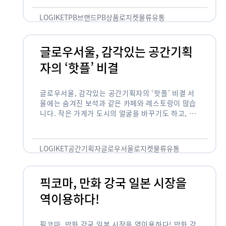
것 없이 유통산업의 핵심으로 성장했습니다. 특히 고
물가 시대와 맞물려 …
LOGIKET
PB브랜드
PB상품
로지켓
물류
유통
글로우서울, 감각있는 공간기획
자의 ‘핫플’ 비결
글로우서울, 감각있는 공간기획자의 ‘핫플’ 비결 서
울에는 숨겨진 보석과 같은 카페와 레스토랑이 많습
니다. 작은 가게가 도시의 얼굴을 바꾸기도 하고, 쇠
락한 지역을 부활시키기도 합니다. 이러한 잘나가는
오프라인 공간 뒤에는 항상 감각있는 …
LOGIKET
공간기획자
글로우서울
로지켓
물류
유통
픽코마, 만화 강국 일본 시장을
역이용하다!
픽코마, 만화 강국 일본 시장을 역이용하다! 만화 강