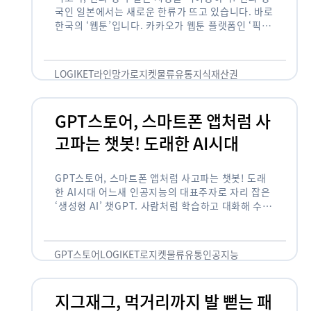
국인 일본에서는 새로운 한류가 뜨고 있습니다. 바로
한국의 ‘웹툰’입니다. 카카오가 웹툰 플랫폼인 ‘픽코
마’로 일본 앱 시장 정상에 올랐습니다. 일본 앱 마켓
에서 소비자 …
LOGIKET
라인망가
로지켓
물류
유통
지식재산권
GPT스토어, 스마트폰 앱처럼 사
고파는 챗봇! 도래한 AI시대
GPT스토어, 스마트폰 앱처럼 사고파는 챗봇! 도래
한 AI시대 어느새 인공지능의 대표주자로 자리 잡은
‘생성형 AI’ 챗GPT. 사람처럼 학습하고 대화해 수많
은 화제를 몰고 많은 이들에게 충격을 안겨주었습니
다. 그저 조금 더 똑똑한 …
GPT스토어
LOGIKET
로지켓
물류
유통
인공지능
지그재그, 먹거리까지 발 뻗는 패