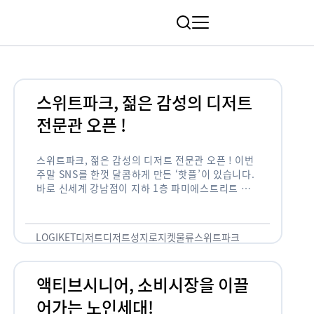
림
스위트파크, 젊은 감성의 디저트
전문관 오픈 !
스위트파크, 젊은 감성의 디저트 전문관 오픈 ! 이번
주말 SNS를 한껏 달콤하게 만든 ‘핫플’이 있습니다.
바로 신세계 강남점이 지하 1층 파미에스트리트 분
수 광장에 새롭게 조성한 ‘스위트파크’입니다. 스위
트파크에서는 ‘국내 최초 …
LOGIKET
디저트
디저트성지
로지켓
물류
스위트파크
액티브시니어, 소비시장을 이끌
어가는 노인세대!