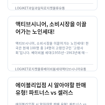
릭(중독되다)’을 합성한 신조어로 과일을 탕후루나
…
LOGIKET
과일
과일릭
로지켓
물류
유통
액티브시니어, 소비시장을 이끌
어가는 노인세대!
액티브시니어, 소비시장을 이끌어가는 노인세대! 한
국은 현재 100명 중 14명이 고령인구인 ‘고령사
회’입니다. 베이비붐 세대(1955년~1963년에 태어
난 인구)가 본격적으로 노인인구에 편입되며 2025
년이 되면 초고령사회에 진입할 것이라는 전망이 나
오고 있습니다. 하지만 사회가 늙어가는 …
LOGIKET
로지켓
물류
베이비붐세대
액티브시니어
유통
에이블리입점 시 알아야할 판매
유형! 파트너스 vs 셀러스
에이블리입점 시 알아야할 판매 유형! 파트너스 vs