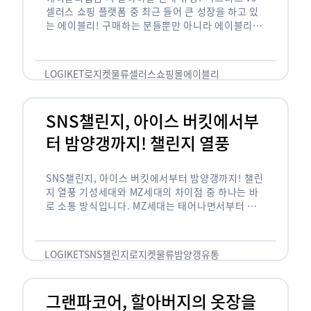
셀러스 쇼핑 플랫폼 중 최근 들어 큰 성장을 하고 있
는 에이블리! 구매하는 분들뿐만 아니라 에이블리에
서 판매를 준비하는 사업자들도 많아졌습니다. 에이
블리는 10~20대가 주 …
LOGIKET
로지켓
물류
셀러스
쇼핑몰
에이블리
SNS챌린지, 아이스 버킷에서부
터 밤양갱까지! 챌린지 열풍
SNS챌린지, 아이스 버킷에서부터 밤양갱까지! 챌린
지 열풍 기성세대와 MZ세대의 차이점 중 하나는 바
로 소통 방식입니다. MZ세대는 태어나면서부터 디
지털 기기를 사용한 일명 ‘디지털 네이티브(digital
native)’입니다. 디지털 기기에 친숙한 만큼 SNS에
도 능숙한 …
LOGIKET
SNS챌린지
로지켓
물류
밤양갱
유통
그랜파코어, 할아버지의 옷장을