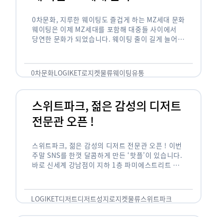
0차문화, 지루한 웨이팅도 즐겁게 하는 MZ세대 문화
웨이팅은 이제 MZ세대를 포함해 대중들 사이에서
당연한 문화가 되었습니다. 웨이팅 줄이 길게 늘어서
있는 곳은 지나가고 있는 사람들의 이목을 끌게 되고
자연스럽게 …
0차문화
LOGIKET
로지켓
물류
웨이팅
유통
스위트파크, 젊은 감성의 디저트
전문관 오픈 !
스위트파크, 젊은 감성의 디저트 전문관 오픈 ! 이번
주말 SNS를 한껏 달콤하게 만든 ‘핫플’이 있습니다.
바로 신세계 강남점이 지하 1층 파미에스트리트 분
수 광장에 새롭게 조성한 ‘스위트파크’입니다. 스위
트파크에서는 ‘국내 최초 …
LOGIKET
디저트
디저트성지
로지켓
물류
스위트파크