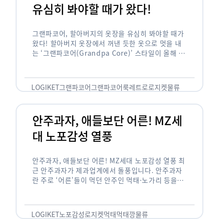
유심히 봐야할 때가 왔다!
그랜파코어, 할아버지의 옷장을 유심히 봐야할 때가
왔다! 할아버지 옷장에서 꺼낸 듯한 옷으로 멋을 내
는 ‘그랜파코어(Grandpa Core)’ 스타일이 올해 패
션 트렌드의 키워드로 떠오르고 있습니다. 그랜파코
어는 오랫동안 시행착오를 겪으며 자신만의 스타일
을 …
LOGIKET
그랜파코어
그랜파코어룩
레트로
로지켓
물류
안주과자, 애들보단 어른! MZ세
대 노포감성 열풍
안주과자, 애들보단 어른! MZ세대 노포감성 열풍 최
근 안주과자가 제과업계에서 돌풍입니다. 안주과자
란 주로 ‘어른’들이 먹던 안주인 먹태·노가리 등을
과자로 만든 걸 말합니다. 이름처럼 안주로 먹는 용
도기도 합니다. 최근 농심 먹태깡 …
LOGIKET
노포감성
로지켓
먹태
먹태깡
물류