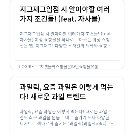
지그재그입점 시 알아야할 여러
가지 조건들! (feat. 자사몰)
지그재그입점 시 알아야할 여러가지 조건들! (feat.
자사몰) 여성 쇼핑몰을 하나로 모아주는 여성 쇼핑
전문 앱, 지그재그! 다양한 스타일의 의류와 쇼핑몰
을 한 눈에 볼 수 있다는 강점과 각종 프로모션/이벤
트 등을 …
LOGIKET
로지켓
물류
쇼핑몰
온라인쇼핑몰
유통
과일릭, 요즘 과일은 이렇게 먹는
다! 새로운 과일 트렌드
과일릭, 요즘 과일은 이렇게 먹는다! 새로운 과일 트
렌드 최근 과일을 원물 그대로 즐기기 보다 다양한
디저트로 색다르게 즐기는 ‘과일릭(과일+holic)’ 트
렌드가 확산되고 있습니다. ‘과일릭’은 ‘과일’과 ‘홀