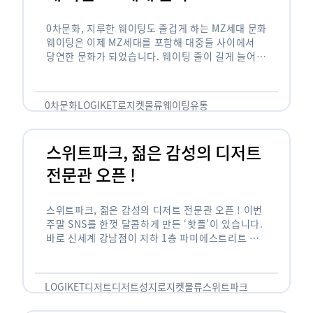
0차문화, 지루한 웨이팅도 즐겁게 하는 MZ세대 문화
웨이팅은 이제 MZ세대를 포함해 대중들 사이에서
당연한 문화가 되었습니다. 웨이팅 줄이 길게 늘어서
있는 곳은 지나가고 있는 사람들의 이목을 끌게 되고
자연스럽게 …
0차문화
LOGIKET
로지켓
물류
웨이팅
유통
스위트파크, 젊은 감성의 디저트
전문관 오픈 !
스위트파크, 젊은 감성의 디저트 전문관 오픈 ! 이번
주말 SNS를 한껏 달콤하게 만든 ‘핫플’이 있습니다.
바로 신세계 강남점이 지하 1층 파미에스트리트 분
수 광장에 새롭게 조성한 ‘스위트파크’입니다. 스위
트파크에서는 ‘국내 최초 …
LOGIKET
디저트
디저트성지
로지켓
물류
스위트파크