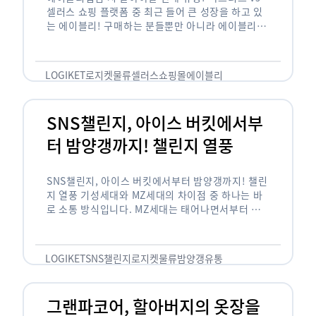
셀러스 쇼핑 플랫폼 중 최근 들어 큰 성장을 하고 있
는 에이블리! 구매하는 분들뿐만 아니라 에이블리에
서 판매를 준비하는 사업자들도 많아졌습니다. 에이
블리는 10~20대가 주 …
LOGIKET
로지켓
물류
셀러스
쇼핑몰
에이블리
SNS챌린지, 아이스 버킷에서부
터 밤양갱까지! 챌린지 열풍
SNS챌린지, 아이스 버킷에서부터 밤양갱까지! 챌린
지 열풍 기성세대와 MZ세대의 차이점 중 하나는 바
로 소통 방식입니다. MZ세대는 태어나면서부터 디
지털 기기를 사용한 일명 ‘디지털 네이티브(digital
native)’입니다. 디지털 기기에 친숙한 만큼 SNS에
도 능숙한 …
LOGIKET
SNS챌린지
로지켓
물류
밤양갱
유통
그랜파코어, 할아버지의 옷장을