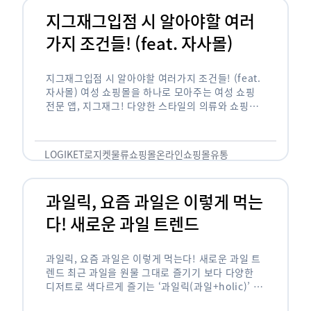
지그재그입점 시 알아야할 여러
가지 조건들! (feat. 자사몰)
지그재그입점 시 알아야할 여러가지 조건들! (feat.
자사몰) 여성 쇼핑몰을 하나로 모아주는 여성 쇼핑
전문 앱, 지그재그! 다양한 스타일의 의류와 쇼핑몰
을 한 눈에 볼 수 있다는 강점과 각종 프로모션/이벤
트 등을 …
LOGIKET
로지켓
물류
쇼핑몰
온라인쇼핑몰
유통
과일릭, 요즘 과일은 이렇게 먹는
다! 새로운 과일 트렌드
과일릭, 요즘 과일은 이렇게 먹는다! 새로운 과일 트
렌드 최근 과일을 원물 그대로 즐기기 보다 다양한
디저트로 색다르게 즐기는 ‘과일릭(과일+holic)’ 트
렌드가 확산되고 있습니다. ‘과일릭’은 ‘과일’과 ‘홀