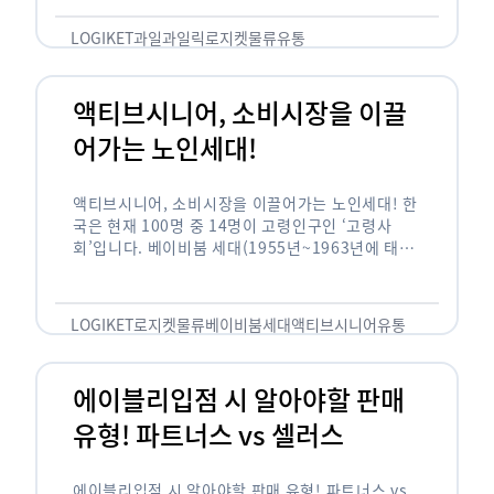
릭(중독되다)’을 합성한 신조어로 과일을 탕후루나
…
LOGIKET
과일
과일릭
로지켓
물류
유통
액티브시니어, 소비시장을 이끌
어가는 노인세대!
액티브시니어, 소비시장을 이끌어가는 노인세대! 한
국은 현재 100명 중 14명이 고령인구인 ‘고령사
회’입니다. 베이비붐 세대(1955년~1963년에 태어
난 인구)가 본격적으로 노인인구에 편입되며 2025
년이 되면 초고령사회에 진입할 것이라는 전망이 나
오고 있습니다. 하지만 사회가 늙어가는 …
LOGIKET
로지켓
물류
베이비붐세대
액티브시니어
유통
에이블리입점 시 알아야할 판매
유형! 파트너스 vs 셀러스
에이블리입점 시 알아야할 판매 유형! 파트너스 vs