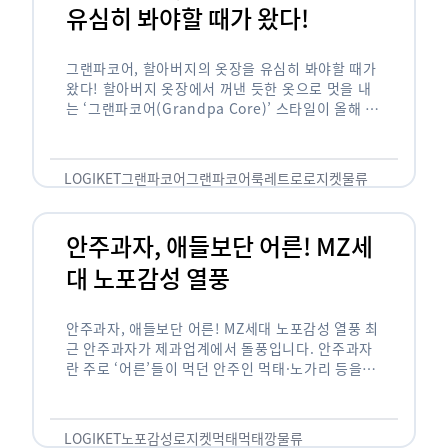
유심히 봐야할 때가 왔다!
그랜파코어, 할아버지의 옷장을 유심히 봐야할 때가
왔다! 할아버지 옷장에서 꺼낸 듯한 옷으로 멋을 내
는 ‘그랜파코어(Grandpa Core)’ 스타일이 올해 패
션 트렌드의 키워드로 떠오르고 있습니다. 그랜파코
어는 오랫동안 시행착오를 겪으며 자신만의 스타일
을 …
LOGIKET
그랜파코어
그랜파코어룩
레트로
로지켓
물류
안주과자, 애들보단 어른! MZ세
대 노포감성 열풍
안주과자, 애들보단 어른! MZ세대 노포감성 열풍 최
근 안주과자가 제과업계에서 돌풍입니다. 안주과자
란 주로 ‘어른’들이 먹던 안주인 먹태·노가리 등을
과자로 만든 걸 말합니다. 이름처럼 안주로 먹는 용
도기도 합니다. 최근 농심 먹태깡 …
LOGIKET
노포감성
로지켓
먹태
먹태깡
물류