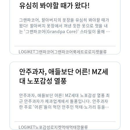
유심히 봐야할 때가 왔다!
그랜파코어, 할아버지의 옷장을 유심히 봐야할 때가
왔다! 할아버지 옷장에서 꺼낸 듯한 옷으로 멋을 내
는 ‘그랜파코어(Grandpa Core)’ 스타일이 올해 패
션 트렌드의 키워드로 떠오르고 있습니다. 그랜파코
어는 오랫동안 시행착오를 겪으며 자신만의 스타일
을 …
LOGIKET
그랜파코어
그랜파코어룩
레트로
로지켓
물류
안주과자, 애들보단 어른! MZ세
대 노포감성 열풍
안주과자, 애들보단 어른! MZ세대 노포감성 열풍 최
근 안주과자가 제과업계에서 돌풍입니다. 안주과자
란 주로 ‘어른’들이 먹던 안주인 먹태·노가리 등을
과자로 만든 걸 말합니다. 이름처럼 안주로 먹는 용
도기도 합니다. 최근 농심 먹태깡 …
LOGIKET
노포감성
로지켓
먹태
먹태깡
물류