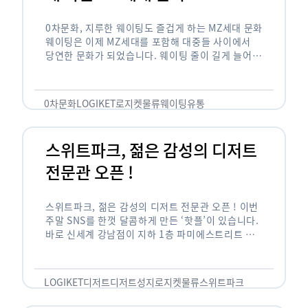
0차문화, 지루한 웨이팅도 즐겁게 하는 MZ세대 문화
웨이팅은 이제 MZ세대를 포함해 대중들 사이에서
당연한 문화가 되었습니다. 웨이팅 줄이 길게 늘어서
있는 곳은 지나가고 있는 사람들의 이목을 끌게 되고
자연스럽게 …
0차문화
LOGIKET
로지켓
물류
웨이팅
유통
스위트파크, 젊은 감성의 디저트
전문관 오픈 !
스위트파크, 젊은 감성의 디저트 전문관 오픈 ! 이번
주말 SNS를 한껏 달콤하게 만든 ‘핫플’이 있습니다.
바로 신세계 강남점이 지하 1층 파미에스트리트 분
수 광장에 새롭게 조성한 ‘스위트파크’입니다. 스위
트파크에서는 ‘국내 최초 …
LOGIKET
디저트
디저트성지
로지켓
물류
스위트파크