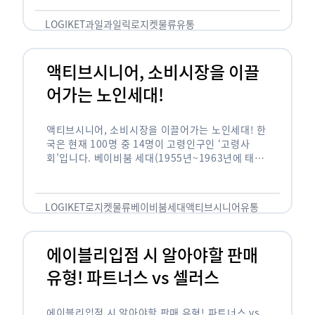
릭(중독되다)’을 합성한 신조어로 과일을 탕후루나
…
LOGIKET
과일
과일릭
로지켓
물류
유통
액티브시니어, 소비시장을 이끌
어가는 노인세대!
액티브시니어, 소비시장을 이끌어가는 노인세대! 한
국은 현재 100명 중 14명이 고령인구인 ‘고령사
회’입니다. 베이비붐 세대(1955년~1963년에 태어
난 인구)가 본격적으로 노인인구에 편입되며 2025
년이 되면 초고령사회에 진입할 것이라는 전망이 나
오고 있습니다. 하지만 사회가 늙어가는 …
LOGIKET
로지켓
물류
베이비붐세대
액티브시니어
유통
에이블리입점 시 알아야할 판매
유형! 파트너스 vs 셀러스
에이블리입점 시 알아야할 판매 유형! 파트너스 vs