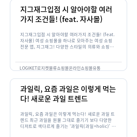
지그재그입점 시 알아야할 여러
가지 조건들! (feat. 자사몰)
지그재그입점 시 알아야할 여러가지 조건들! (feat.
자사몰) 여성 쇼핑몰을 하나로 모아주는 여성 쇼핑
전문 앱, 지그재그! 다양한 스타일의 의류와 쇼핑몰
을 한 눈에 볼 수 있다는 강점과 각종 프로모션/이벤
트 등을 …
LOGIKET
로지켓
물류
쇼핑몰
온라인쇼핑몰
유통
과일릭, 요즘 과일은 이렇게 먹는
다! 새로운 과일 트렌드
과일릭, 요즘 과일은 이렇게 먹는다! 새로운 과일 트
렌드 최근 과일을 원물 그대로 즐기기 보다 다양한
디저트로 색다르게 즐기는 ‘과일릭(과일+holic)’ 트
렌드가 확산되고 있습니다. ‘과일릭’은 ‘과일’과 ‘홀