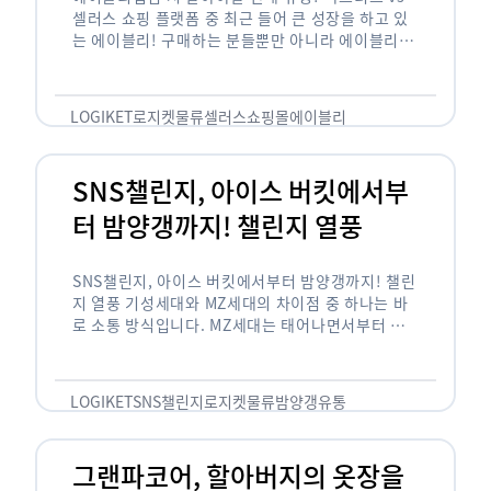
셀러스 쇼핑 플랫폼 중 최근 들어 큰 성장을 하고 있
는 에이블리! 구매하는 분들뿐만 아니라 에이블리에
서 판매를 준비하는 사업자들도 많아졌습니다. 에이
블리는 10~20대가 주 …
LOGIKET
로지켓
물류
셀러스
쇼핑몰
에이블리
SNS챌린지, 아이스 버킷에서부
터 밤양갱까지! 챌린지 열풍
SNS챌린지, 아이스 버킷에서부터 밤양갱까지! 챌린
지 열풍 기성세대와 MZ세대의 차이점 중 하나는 바
로 소통 방식입니다. MZ세대는 태어나면서부터 디
지털 기기를 사용한 일명 ‘디지털 네이티브(digital
native)’입니다. 디지털 기기에 친숙한 만큼 SNS에
도 능숙한 …
LOGIKET
SNS챌린지
로지켓
물류
밤양갱
유통
그랜파코어, 할아버지의 옷장을