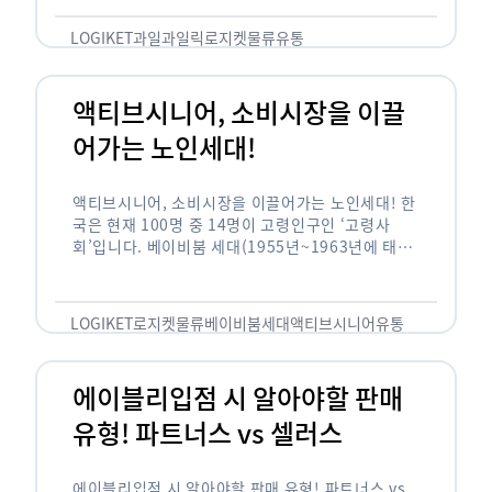
릭(중독되다)’을 합성한 신조어로 과일을 탕후루나
…
LOGIKET
과일
과일릭
로지켓
물류
유통
액티브시니어, 소비시장을 이끌
어가는 노인세대!
액티브시니어, 소비시장을 이끌어가는 노인세대! 한
국은 현재 100명 중 14명이 고령인구인 ‘고령사
회’입니다. 베이비붐 세대(1955년~1963년에 태어
난 인구)가 본격적으로 노인인구에 편입되며 2025
년이 되면 초고령사회에 진입할 것이라는 전망이 나
오고 있습니다. 하지만 사회가 늙어가는 …
LOGIKET
로지켓
물류
베이비붐세대
액티브시니어
유통
에이블리입점 시 알아야할 판매
유형! 파트너스 vs 셀러스
에이블리입점 시 알아야할 판매 유형! 파트너스 vs