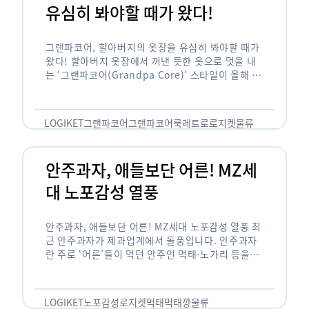
유심히 봐야할 때가 왔다!
그랜파코어, 할아버지의 옷장을 유심히 봐야할 때가
왔다! 할아버지 옷장에서 꺼낸 듯한 옷으로 멋을 내
는 ‘그랜파코어(Grandpa Core)’ 스타일이 올해 패
션 트렌드의 키워드로 떠오르고 있습니다. 그랜파코
어는 오랫동안 시행착오를 겪으며 자신만의 스타일
을 …
LOGIKET
그랜파코어
그랜파코어룩
레트로
로지켓
물류
안주과자, 애들보단 어른! MZ세
대 노포감성 열풍
안주과자, 애들보단 어른! MZ세대 노포감성 열풍 최
근 안주과자가 제과업계에서 돌풍입니다. 안주과자
란 주로 ‘어른’들이 먹던 안주인 먹태·노가리 등을
과자로 만든 걸 말합니다. 이름처럼 안주로 먹는 용
도기도 합니다. 최근 농심 먹태깡 …
LOGIKET
노포감성
로지켓
먹태
먹태깡
물류