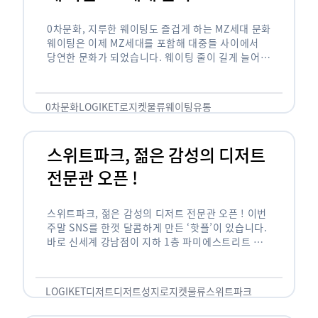
0차문화, 지루한 웨이팅도 즐겁게 하는 MZ세대 문화
웨이팅은 이제 MZ세대를 포함해 대중들 사이에서
당연한 문화가 되었습니다. 웨이팅 줄이 길게 늘어서
있는 곳은 지나가고 있는 사람들의 이목을 끌게 되고
자연스럽게 …
0차문화
LOGIKET
로지켓
물류
웨이팅
유통
스위트파크, 젊은 감성의 디저트
전문관 오픈 !
스위트파크, 젊은 감성의 디저트 전문관 오픈 ! 이번
주말 SNS를 한껏 달콤하게 만든 ‘핫플’이 있습니다.
바로 신세계 강남점이 지하 1층 파미에스트리트 분
수 광장에 새롭게 조성한 ‘스위트파크’입니다. 스위
트파크에서는 ‘국내 최초 …
LOGIKET
디저트
디저트성지
로지켓
물류
스위트파크