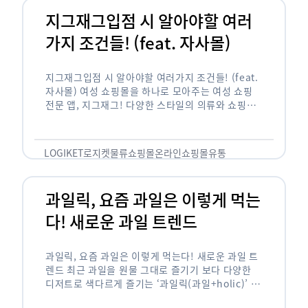
지그재그입점 시 알아야할 여러
가지 조건들! (feat. 자사몰)
지그재그입점 시 알아야할 여러가지 조건들! (feat.
자사몰) 여성 쇼핑몰을 하나로 모아주는 여성 쇼핑
전문 앱, 지그재그! 다양한 스타일의 의류와 쇼핑몰
을 한 눈에 볼 수 있다는 강점과 각종 프로모션/이벤
트 등을 …
LOGIKET
로지켓
물류
쇼핑몰
온라인쇼핑몰
유통
과일릭, 요즘 과일은 이렇게 먹는
다! 새로운 과일 트렌드
과일릭, 요즘 과일은 이렇게 먹는다! 새로운 과일 트
렌드 최근 과일을 원물 그대로 즐기기 보다 다양한
디저트로 색다르게 즐기는 ‘과일릭(과일+holic)’ 트
렌드가 확산되고 있습니다. ‘과일릭’은 ‘과일’과 ‘홀