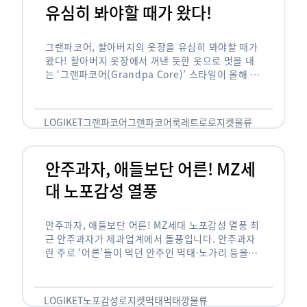
유심히 봐야할 때가 왔다!
그랜파코어, 할아버지의 옷장을 유심히 봐야할 때가
왔다! 할아버지 옷장에서 꺼낸 듯한 옷으로 멋을 내
는 ‘그랜파코어(Grandpa Core)’ 스타일이 올해 패
션 트렌드의 키워드로 떠오르고 있습니다. 그랜파코
어는 오랫동안 시행착오를 겪으며 자신만의 스타일
을 …
LOGIKET
그랜파코어
그랜파코어룩
레트로
로지켓
물류
안주과자, 애들보단 어른! MZ세
대 노포감성 열풍
안주과자, 애들보단 어른! MZ세대 노포감성 열풍 최
근 안주과자가 제과업계에서 돌풍입니다. 안주과자
란 주로 ‘어른’들이 먹던 안주인 먹태·노가리 등을
과자로 만든 걸 말합니다. 이름처럼 안주로 먹는 용
도기도 합니다. 최근 농심 먹태깡 …
LOGIKET
노포감성
로지켓
먹태
먹태깡
물류