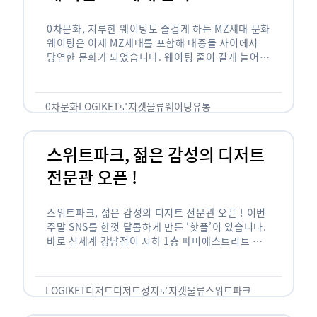
0차문화, 지루한 웨이팅도 즐겁게 하는 MZ세대 문화
웨이팅은 이제 MZ세대를 포함해 대중들 사이에서
당연한 문화가 되었습니다. 웨이팅 줄이 길게 늘어서
있는 곳은 지나가고 있는 사람들의 이목을 끌게 되고
자연스럽게 …
0차문화
LOGIKET
로지켓
물류
웨이팅
유통
스위트파크, 젊은 감성의 디저트
전문관 오픈 !
스위트파크, 젊은 감성의 디저트 전문관 오픈 ! 이번
주말 SNS를 한껏 달콤하게 만든 ‘핫플’이 있습니다.
바로 신세계 강남점이 지하 1층 파미에스트리트 분
수 광장에 새롭게 조성한 ‘스위트파크’입니다. 스위
트파크에서는 ‘국내 최초 …
LOGIKET
디저트
디저트성지
로지켓
물류
스위트파크