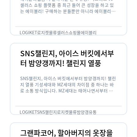
셀러스 쇼핑 플랫폼 중 최근 들어 큰 성장을 하고 있
는 에이블리! 구매하는 분들뿐만 아니라 에이블리에
서 판매를 준비하는 사업자들도 많아졌습니다. 에이
블리는 10~20대가 주 …
LOGIKET
로지켓
물류
셀러스
쇼핑몰
에이블리
SNS챌린지, 아이스 버킷에서부
터 밤양갱까지! 챌린지 열풍
SNS챌린지, 아이스 버킷에서부터 밤양갱까지! 챌린
지 열풍 기성세대와 MZ세대의 차이점 중 하나는 바
로 소통 방식입니다. MZ세대는 태어나면서부터 디
지털 기기를 사용한 일명 ‘디지털 네이티브(digital
native)’입니다. 디지털 기기에 친숙한 만큼 SNS에
도 능숙한 …
LOGIKET
SNS챌린지
로지켓
물류
밤양갱
유통
그랜파코어, 할아버지의 옷장을