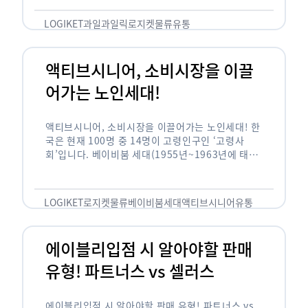
릭(중독되다)’을 합성한 신조어로 과일을 탕후루나
…
LOGIKET
과일
과일릭
로지켓
물류
유통
액티브시니어, 소비시장을 이끌
어가는 노인세대!
액티브시니어, 소비시장을 이끌어가는 노인세대! 한
국은 현재 100명 중 14명이 고령인구인 ‘고령사
회’입니다. 베이비붐 세대(1955년~1963년에 태어
난 인구)가 본격적으로 노인인구에 편입되며 2025
년이 되면 초고령사회에 진입할 것이라는 전망이 나
오고 있습니다. 하지만 사회가 늙어가는 …
LOGIKET
로지켓
물류
베이비붐세대
액티브시니어
유통
에이블리입점 시 알아야할 판매
유형! 파트너스 vs 셀러스
에이블리입점 시 알아야할 판매 유형! 파트너스 vs