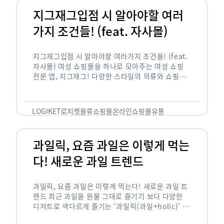
지그재그입점 시 알아야할 여러
가지 조건들! (feat. 자사몰)
지그재그입점 시 알아야할 여러가지 조건들! (feat.
자사몰) 여성 쇼핑몰을 하나로 모아주는 여성 쇼핑
전문 앱, 지그재그! 다양한 스타일의 의류와 쇼핑몰
을 한 눈에 볼 수 있다는 강점과 각종 프로모션/이벤
트 등을 …
LOGIKET
로지켓
물류
쇼핑몰
온라인쇼핑몰
유통
과일릭, 요즘 과일은 이렇게 먹는
다! 새로운 과일 트렌드
과일릭, 요즘 과일은 이렇게 먹는다! 새로운 과일 트
렌드 최근 과일을 원물 그대로 즐기기 보다 다양한
디저트로 색다르게 즐기는 ‘과일릭(과일+holic)’ 트
렌드가 확산되고 있습니다. ‘과일릭’은 ‘과일’과 ‘홀