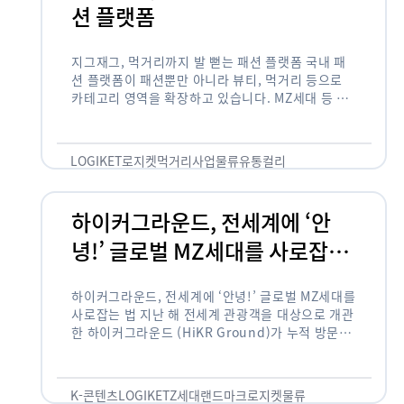
션 플랫폼
지그재그, 먹거리까지 발 뻗는 패션 플랫폼 국내 패
션 플랫폼이 패션뿐만 아니라 뷰티, 먹거리 등으로
카테고리 영역을 확장하고 있습니다. MZ세대 등 주
요 고객 사이에서 수요가 높은 식품 카테고리까지 발
을 뻗어 …
LOGIKET
로지켓
먹거리사업
물류
유통
컬리
하이커그라운드, 전세계에 ‘안
녕!’ 글로벌 MZ세대를 사로잡는
법
하이커그라운드, 전세계에 ‘안녕!’ 글로벌 MZ세대를
사로잡는 법 지난 해 전세계 관광객을 대상으로 개관
한 하이커그라운드 (HiKR Ground)가 누적 방문객
100만명을 넘어섰습니다. 한국관광공사는 “2022
년 7월 개관한 한국관광홍보관 하이커그라운드 누적
방문객이 100만명을 …
K-콘텐츠
LOGIKET
Z세대
랜드마크
로지켓
물류