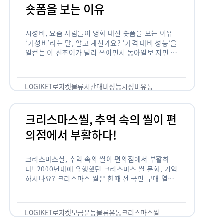
숏폼을 보는 이유
시성비, 요즘 사람들이 영화 대신 숏폼을 보는 이유
‘가성비’라는 말, 알고 계신가요? ‘가격 대비 성능’을
일컫는 이 신조어가 널리 쓰이면서 동아일보 지면 기
사에까지 등장한 게 2012년부터인데요. 이 가성비
의 원조는 …
LOGIKET
로지켓
물류
시간대비성능
시성비
유통
크리스마스씰, 추억 속의 씰이 편
의점에서 부활하다!
크리스마스씰, 추억 속의 씰이 편의점에서 부활하
다! 2000년대에 유행했던 크리스마스 씰 문화, 기억
하시나요? 크리스마스 씰은 한때 전 국민 구매 열풍
이 불 정도로 연말 대표 기부 모금 운동 중 하나였습
니다. 하지만 …
LOGIKET
로지켓
모금운동
물류
유통
크리스마스씰