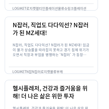
용되고 있습니다. 런치플레이션, 애그플레이션, 슈
링크플레이션, 그리드플레이션 등등. …
LOGIKET
로지켓
멀티인플레이션
물류
슈링크플레이션
유통
N잡러, 직업도 다다익선? N잡러
가 된 MZ세대!
N잡러, 직업도 다다익선? N잡러가 된 MZ세대! 임금
이 물가 상승률을 따라잡지 못하고 경기 침체 위기가
오면서 직장과 부업을 병행하는 ‘N잡러’ 가 등장했습
니다. 바야흐로 ‘N잡’ 시대입니다. 이는 불안정한 급
여와 갈수록 하락하는 …
LOGIKET
N잡
N잡러
로지켓
물류
부캐
헬시플레저, 건강과 즐거움을 위
해! 더 나은 삶은 위한 투자
헬시플레저, 건강과 즐거움을 위해! 더 나은 삶은 위