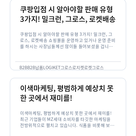
쿠팡입점 시 알아야할 판매 유형
3가지! 밀크런, 그로스, 로켓배송
쿠팡입점 시 알아야할 판매 유형 3가지! 밀크런, 그
로스, 로켓배송 쇼핑몰을 운영하고 있거나 운영 준비
를 하시는 사장님들께선 많이들 들어보셨을 겁니다.
네이버의 스마트 스토어, 카카오톡의 선물하기와 쿠
팡까지. 하지만 스마트 스토어와 카톡 …
B2B
B2B납품
LOGIKET
그로스
로지켓
로켓그로스
이색마케팅, 평범하게 예상치 못
한 곳에서 재미를!
이색마케팅, 평범하게 예상치 못한 곳에서 재미를!
최근 기업들이 MZ세대 소비자를 타깃한 마케팅을
전방위적으로 펼치고 있습니다. 식품을 비롯해 보수
적이라고 평가되는 건설, 금융업계까지 MZ세대는