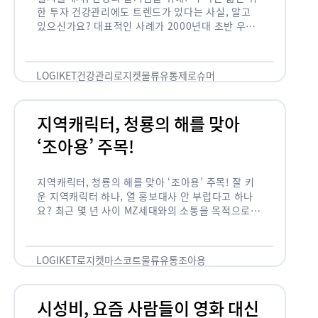
한 투자 건강관리에도 트렌드가 있다는 사실, 알고
있으신가요? 대표적인 사례가 2000년대 초반 우리
나라에 불었던 웰빙 열풍입니다. 어디서든 쉽게 웰빙
이라는 단어를 찾아볼 수 …
LOGIKET
건강관리
로지켓
물류
유통
제로슈머
지역캐릭터, 청룡의 해를 맞아
‘조아용’ 주목!
지역캐릭터, 청룡의 해를 맞아 ‘조아용’ 주목! 잘 키
운 지역캐릭터 하나, 열 홍보대사 안 부럽다고 하나
요? 최근 몇 년 사이 MZ세대와의 소통을 목적으로,
또는 2024년 신년을 맞이하여 캐릭터를 새로 론칭
하거나 …
LOGIKET
로지켓
마스코트
물류
유통
조아용
시성비, 요즘 사람들이 영화 대신