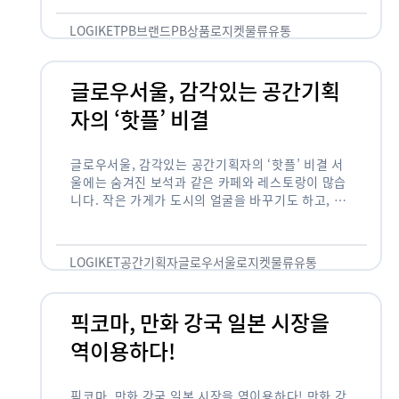
것 없이 유통산업의 핵심으로 성장했습니다. 특히 고
물가 시대와 맞물려 …
LOGIKET
PB브랜드
PB상품
로지켓
물류
유통
글로우서울, 감각있는 공간기획
자의 ‘핫플’ 비결
글로우서울, 감각있는 공간기획자의 ‘핫플’ 비결 서
울에는 숨겨진 보석과 같은 카페와 레스토랑이 많습
니다. 작은 가게가 도시의 얼굴을 바꾸기도 하고, 쇠
락한 지역을 부활시키기도 합니다. 이러한 잘나가는
오프라인 공간 뒤에는 항상 감각있는 …
LOGIKET
공간기획자
글로우서울
로지켓
물류
유통
픽코마, 만화 강국 일본 시장을
역이용하다!
픽코마, 만화 강국 일본 시장을 역이용하다! 만화 강