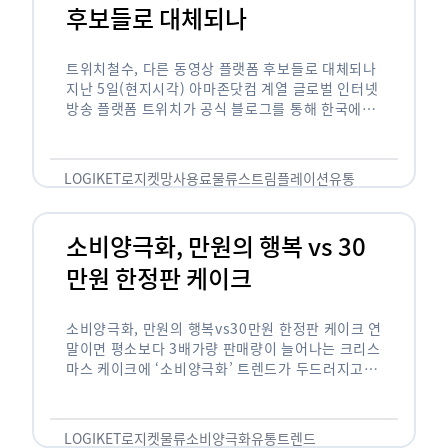
후보들로 대체되나
트위치철수, 다른 동영상 플랫폼 후보들로 대체되나
지난 5일(현지시각) 아마존닷컴 계열 글로벌 인터넷
방송 플랫폼 트위치가 공식 블로그를 통해 한국에서
사업을 철수하겠다고 밝히면서, 트위치 스트리머들
은 길게는 10년 가까운 시간과 돈을 투자한 …
LOGIKET
로지켓
망사용료
물류
스트림플레이션
유통
소비양극화, 만원의 행복 vs 30
만원 한정판 케이크
소비양극화, 만원의 행복vs30만원 한정판 케이크 연
말이면 평소보다 3배가량 판매량이 늘어나는 크리스
마스 케이크에 ‘소비양극화’ 트렌드가 두드러지고 있
습니다. 대형마트 업계에선 ‘가성비’를 높인 1만원
이하의 케이크가 등장했고, 특급 호텔은 이보다 30
배가 비싼 …
LOGIKET
로지켓
물류
소비양극화
유통
트렌드