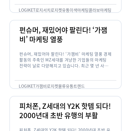
놓칠 수 없는 고객입니다. 이러한 이유로 대부분의
…
LOGIKET
로지서치
로지켓
유통
이색마케팅
콜라보마케팅
펀슈머, 재밌어야 팔린다! ‘가잼
비’ 마케팅 열풍
펀슈머, 재밌어야 팔린다! ‘가잼비’ 마케팅 열풍 경제
활동의 주축인 MZ세대를 겨냥한 기업들의 마케팅
전략이 날로 다양해지고 있습니다. 최근 몇 년 사이
20·30세대에서 가장 핫한 소비 트렌드로 자리 잡은
것은 일명 …
LOGIKET
가잼비
로지켓
물류
유통
트렌드
피처폰, Z세대의 Y2K 핫템 되다!
2000년대 초반 유행의 부활
피처폰, Z세대의 Y2K 핫템 되다! 2000년대 초반 유