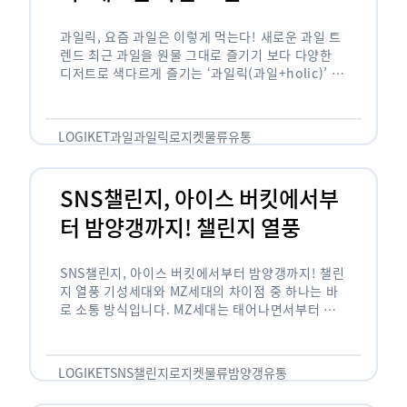
과일릭, 요즘 과일은 이렇게 먹는다! 새로운 과일 트
렌드 최근 과일을 원물 그대로 즐기기 보다 다양한
디저트로 색다르게 즐기는 ‘과일릭(과일+holic)’ 트
렌드가 확산되고 있습니다. ‘과일릭’은 ‘과일’과 ‘홀
릭(중독되다)’을 합성한 신조어로 과일을 탕후루나
…
LOGIKET
과일
과일릭
로지켓
물류
유통
SNS챌린지, 아이스 버킷에서부
터 밤양갱까지! 챌린지 열풍
SNS챌린지, 아이스 버킷에서부터 밤양갱까지! 챌린
지 열풍 기성세대와 MZ세대의 차이점 중 하나는 바
로 소통 방식입니다. MZ세대는 태어나면서부터 디
지털 기기를 사용한 일명 ‘디지털 네이티브(digital
native)’입니다. 디지털 기기에 친숙한 만큼 SNS에
도 능숙한 …
LOGIKET
SNS챌린지
로지켓
물류
밤양갱
유통