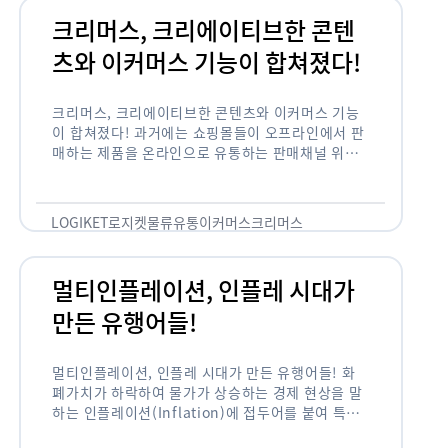
크리머스, 크리에이티브한 콘텐
츠와 이커머스 기능이 합쳐졌다!
크리머스, 크리에이티브한 콘텐츠와 이커머스 기능
이 합쳐졌다! 과거에는 쇼핑몰들이 오프라인에서 판
매하는 제품을 온라인으로 유통하는 판매채널 위주
의 역할이 강했다면, 최근에는 마켓이라는 인식을 넘
어 제품을 통해 소비자와 소통하고 즐거움을 전달하
는 콘텐츠 기반의 …
LOGIKET
로지켓
물류
유통
이커머스
크리머스
멀티인플레이션, 인플레 시대가
만든 유행어들!
멀티인플레이션, 인플레 시대가 만든 유행어들! 화
폐가치가 하락하여 물가가 상승하는 경제 현상을 말
하는 인플레이션(Inflation)에 접두어를 붙여 특정
현상의 인플레화를 의미하는 용어들이 최근 많이 사