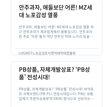
안주과자, 애들보단 어른! MZ세
대 노포감성 열풍
안주과자, 애들보단 어른! MZ세대 노포감성 열풍 최
근 안주과자가 제과업계에서 돌풍입니다. 안주과자
란 주로 ‘어른’들이 먹던 안주인 먹태·노가리 등을
과자로 만든 걸 말합니다. 이름처럼 안주로 먹는 용
도기도 합니다. 최근 농심 먹태깡 …
LOGIKET
노포감성
로지켓
먹태
먹태깡
물류
PB상품, 자체개발상표? ‘PB상
품’ 전성시대!
PB상품, 자체개발상표? ‘PB상품’ 전성시대! 바야흐
로 자체브랜드(PB·PL) 전성시대입니다. PB는 유통
업체가 주문자상표부착(OEM) 방식으로 선보이는
독자 브랜드 상품을 뜻합니다. 이제 PB는 국내외 할