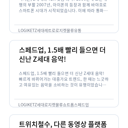
행의 부활 2007년, 아이폰의 등장과 함께 바야흐로
스마트폰 시대가 시작되었습니다. 이에 따라 통화와
문자 등 기본 기능(feature)만 가능한 피처폰은 자
연스레 역사 속으로 …
LOGIKET
Z세대
레트로
로지켓
물류
유통
스페드업, 1.5배 빨리 들으면 더
신난 Z세대 음악!
스페드업, 1.5배 빨리 들으면 더 신난 Z세대 음악!
빠르게 바뀌어가는 대중가요 트렌드, 한 때는 느긋하
고 여유있는 음악을 소비하는 것이 유행이었습니다.
하지만 최근 Z세대(1990년대 중반에서 2000년대
초반에 걸쳐 태어난 세대)를 …
LOGIKET
Z세대
로지켓
물류
쇼트폼
스페드업
트위치철수, 다른 동영상 플랫폼