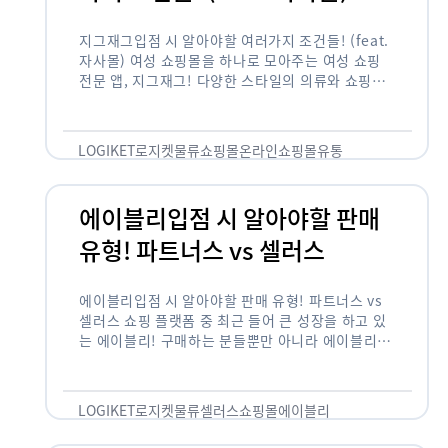
지그재그입점 시 알아야할 여러가지 조건들! (feat.
자사몰) 여성 쇼핑몰을 하나로 모아주는 여성 쇼핑
전문 앱, 지그재그! 다양한 스타일의 의류와 쇼핑몰
을 한 눈에 볼 수 있다는 강점과 각종 프로모션/이벤
트 등을 …
LOGIKET
로지켓
물류
쇼핑몰
온라인쇼핑몰
유통
에이블리입점 시 알아야할 판매
유형! 파트너스 vs 셀러스
에이블리입점 시 알아야할 판매 유형! 파트너스 vs
셀러스 쇼핑 플랫폼 중 최근 들어 큰 성장을 하고 있
는 에이블리! 구매하는 분들뿐만 아니라 에이블리에
서 판매를 준비하는 사업자들도 많아졌습니다. 에이
블리는 10~20대가 주 …
LOGIKET
로지켓
물류
셀러스
쇼핑몰
에이블리