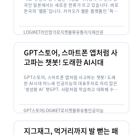
국인 일본에서는 새로운 한류가 뜨고 있습니다. 바로
한국의 ‘웹툰’입니다. 카카오가 웹툰 플랫폼인 ‘픽코
마’로 일본 앱 시장 정상에 올랐습니다. 일본 앱 마켓
에서 소비자 …
LOGIKET
라인망가
로지켓
물류
유통
지식재산권
GPT스토어, 스마트폰 앱처럼 사
고파는 챗봇! 도래한 AI시대
GPT스토어, 스마트폰 앱처럼 사고파는 챗봇! 도래
한 AI시대 어느새 인공지능의 대표주자로 자리 잡은
‘생성형 AI’ 챗GPT. 사람처럼 학습하고 대화해 수많
은 화제를 몰고 많은 이들에게 충격을 안겨주었습니
다. 그저 조금 더 똑똑한 …
GPT스토어
LOGIKET
로지켓
물류
유통
인공지능
지그재그, 먹거리까지 발 뻗는 패