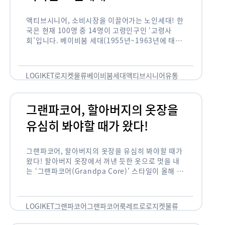
액티브시니어, 소비시장을 이끌어가는 노인세대! 한
국은 현재 100명 중 14명이 고령인구인 ‘고령사
회’입니다. 베이비붐 세대(1955년~1963년에 태어
난 인구)가 본격적으로 노인인구에 편입되며 2025
년이 되면 초고령사회에 진입할 것이라는 전망이 나
오고 있습니다. 하지만 사회가 늙어가는 …
LOGIKET
로지켓
물류
베이비붐세대
액티브시니어
유통
그랜파코어, 할아버지의 옷장을
유심히 봐야할 때가 왔다!
그랜파코어, 할아버지의 옷장을 유심히 봐야할 때가
왔다! 할아버지 옷장에서 꺼낸 듯한 옷으로 멋을 내
는 ‘그랜파코어(Grandpa Core)’ 스타일이 올해 패
션 트렌드의 키워드로 떠오르고 있습니다. 그랜파코
어는 오랫동안 시행착오를 겪으며 자신만의 스타일
을 …
LOGIKET
그랜파코어
그랜파코어룩
레트로
로지켓
물류