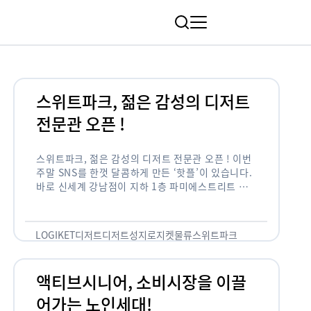
림
스위트파크, 젊은 감성의 디저트
전문관 오픈 !
스위트파크, 젊은 감성의 디저트 전문관 오픈 ! 이번
주말 SNS를 한껏 달콤하게 만든 ‘핫플’이 있습니다.
바로 신세계 강남점이 지하 1층 파미에스트리트 분
수 광장에 새롭게 조성한 ‘스위트파크’입니다. 스위
트파크에서는 ‘국내 최초 …
LOGIKET
디저트
디저트성지
로지켓
물류
스위트파크
액티브시니어, 소비시장을 이끌
어가는 노인세대!