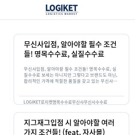
무신사입점, 알아야할 필수 조건
들! 명목수수료, 실질수수료
무신사입점, 알아야할 필수 조건들! 명목수수료, 실
질수수료 보세는 아니지만 그렇다고 브랜드도 아닌,
합리적인 가격에 적절한 품질을 갖고 있는 무신사!
한국의 유니클로라는 키워드를 갖고있는 무신사라는
플랫폼은 국내 최대 규모의 온라인 패션 …
LOGIKET
로지켓
명목수수료
무신사
무신사수수료
무신사입점
지그재그입점 시 알아야할 여러
가지 조건들! (feat. 자사몰)