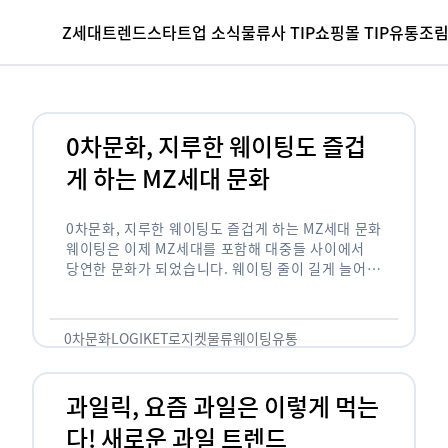
Z세대
트렌드
스타트업 소식
물류사 TIP
쇼핑몰 TIP
유통조
0차문화, 지루한 웨이팅도 즐겁
게 하는 MZ세대 문화
0차문화, 지루한 웨이팅도 즐겁게 하는 MZ세대 문화
웨이팅은 이제 MZ세대를 포함해 대중들 사이에서
당연한 문화가 되었습니다. 웨이팅 줄이 길게 늘어서
있는 곳은 지나가고 있는 사람들의 이목을 끌게 되고
자연스럽게 …
0차문화
LOGIKET
로지켓
물류
웨이팅
유통
과일릭, 요즘 과일은 이렇게 먹는
다! 새로운 과일 트렌드