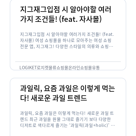
지그재그입점 시 알아야할 여러
가지 조건들! (feat. 자사몰)
지그재그입점 시 알아야할 여러가지 조건들! (feat.
자사몰) 여성 쇼핑몰을 하나로 모아주는 여성 쇼핑
전문 앱, 지그재그! 다양한 스타일의 의류와 쇼핑몰
을 한 눈에 볼 수 있다는 강점과 각종 프로모션/이벤
트 등을 …
LOGIKET
로지켓
물류
쇼핑몰
온라인쇼핑몰
유통
과일릭, 요즘 과일은 이렇게 먹는
다! 새로운 과일 트렌드
과일릭, 요즘 과일은 이렇게 먹는다! 새로운 과일 트
렌드 최근 과일을 원물 그대로 즐기기 보다 다양한
디저트로 색다르게 즐기는 ‘과일릭(과일+holic)’ 트
렌드가 확산되고 있습니다. ‘과일릭’은 ‘과일’과 ‘홀