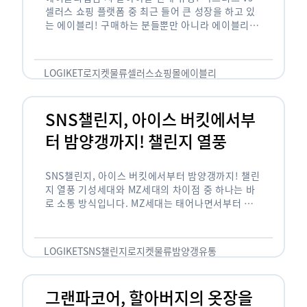
셀러스 쇼핑 플랫폼 중 최근 들어 큰 성장을 하고 있
는 에이블리! 구매하는 분들뿐만 아니라 에이블리에
서 판매를 준비하는 사업자들도 많아졌습니다. 에이
블리는 10~20대가 주 …
LOGIKET
로지켓
물류
셀러스
쇼핑몰
에이블리
SNS챌린지, 아이스 버킷에서부
터 밤양갱까지! 챌린지 열풍
SNS챌린지, 아이스 버킷에서부터 밤양갱까지! 챌린
지 열풍 기성세대와 MZ세대의 차이점 중 하나는 바
로 소통 방식입니다. MZ세대는 태어나면서부터 디
지털 기기를 사용한 일명 ‘디지털 네이티브(digital
native)’입니다. 디지털 기기에 친숙한 만큼 SNS에
도 능숙한 …
LOGIKET
SNS챌린지
로지켓
물류
밤양갱
유통
그랜파코어, 할아버지의 옷장을