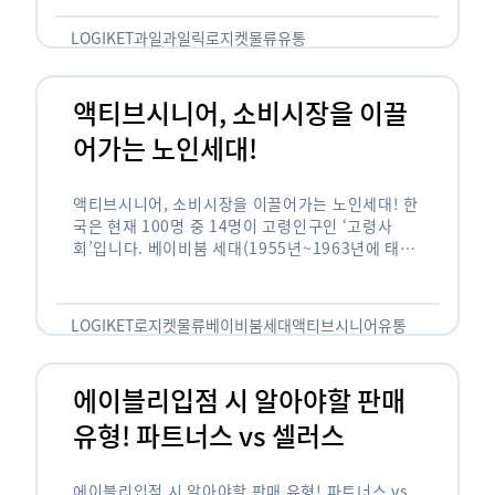
릭(중독되다)’을 합성한 신조어로 과일을 탕후루나
…
LOGIKET
과일
과일릭
로지켓
물류
유통
액티브시니어, 소비시장을 이끌
어가는 노인세대!
액티브시니어, 소비시장을 이끌어가는 노인세대! 한
국은 현재 100명 중 14명이 고령인구인 ‘고령사
회’입니다. 베이비붐 세대(1955년~1963년에 태어
난 인구)가 본격적으로 노인인구에 편입되며 2025
년이 되면 초고령사회에 진입할 것이라는 전망이 나
오고 있습니다. 하지만 사회가 늙어가는 …
LOGIKET
로지켓
물류
베이비붐세대
액티브시니어
유통
에이블리입점 시 알아야할 판매
유형! 파트너스 vs 셀러스
에이블리입점 시 알아야할 판매 유형! 파트너스 vs