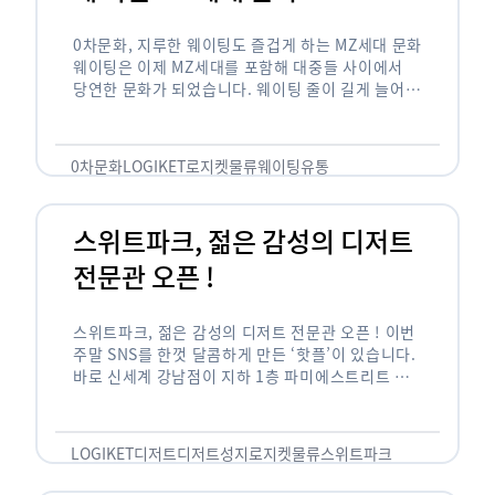
0차문화, 지루한 웨이팅도 즐겁게 하는 MZ세대 문화
웨이팅은 이제 MZ세대를 포함해 대중들 사이에서
당연한 문화가 되었습니다. 웨이팅 줄이 길게 늘어서
있는 곳은 지나가고 있는 사람들의 이목을 끌게 되고
자연스럽게 …
0차문화
LOGIKET
로지켓
물류
웨이팅
유통
스위트파크, 젊은 감성의 디저트
전문관 오픈 !
스위트파크, 젊은 감성의 디저트 전문관 오픈 ! 이번
주말 SNS를 한껏 달콤하게 만든 ‘핫플’이 있습니다.
바로 신세계 강남점이 지하 1층 파미에스트리트 분
수 광장에 새롭게 조성한 ‘스위트파크’입니다. 스위
트파크에서는 ‘국내 최초 …
LOGIKET
디저트
디저트성지
로지켓
물류
스위트파크