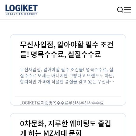
무신사입점, 알아야할 필수 조건
들! 명목수수료, 실질수수료
무신사입점, 알아야할 필수 조건들! 명목수수료, 실
질수수료 보세는 아니지만 그렇다고 브랜드도 아닌,
합리적인 가격에 적절한 품질을 갖고 있는 무신사!
한국의 유니클로라는 키워드를 갖고있는 무신사라는
플랫폼은 국내 최대 규모의 온라인 패션 …
LOGIKET
로지켓
명목수수료
무신사
무신사수수료
무신사입점
0차문화, 지루한 웨이팅도 즐겁
게 하는 MZ세대 문화