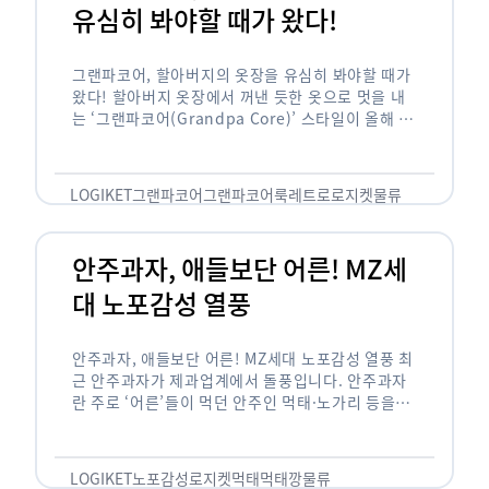
유심히 봐야할 때가 왔다!
그랜파코어, 할아버지의 옷장을 유심히 봐야할 때가
왔다! 할아버지 옷장에서 꺼낸 듯한 옷으로 멋을 내
는 ‘그랜파코어(Grandpa Core)’ 스타일이 올해 패
션 트렌드의 키워드로 떠오르고 있습니다. 그랜파코
어는 오랫동안 시행착오를 겪으며 자신만의 스타일
을 …
LOGIKET
그랜파코어
그랜파코어룩
레트로
로지켓
물류
안주과자, 애들보단 어른! MZ세
대 노포감성 열풍
안주과자, 애들보단 어른! MZ세대 노포감성 열풍 최
근 안주과자가 제과업계에서 돌풍입니다. 안주과자
란 주로 ‘어른’들이 먹던 안주인 먹태·노가리 등을
과자로 만든 걸 말합니다. 이름처럼 안주로 먹는 용
도기도 합니다. 최근 농심 먹태깡 …
LOGIKET
노포감성
로지켓
먹태
먹태깡
물류