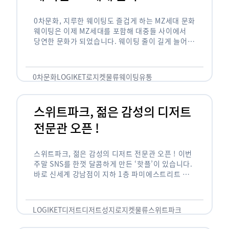
0차문화, 지루한 웨이팅도 즐겁게 하는 MZ세대 문화
웨이팅은 이제 MZ세대를 포함해 대중들 사이에서
당연한 문화가 되었습니다. 웨이팅 줄이 길게 늘어서
있는 곳은 지나가고 있는 사람들의 이목을 끌게 되고
자연스럽게 …
0차문화
LOGIKET
로지켓
물류
웨이팅
유통
스위트파크, 젊은 감성의 디저트
전문관 오픈 !
스위트파크, 젊은 감성의 디저트 전문관 오픈 ! 이번
주말 SNS를 한껏 달콤하게 만든 ‘핫플’이 있습니다.
바로 신세계 강남점이 지하 1층 파미에스트리트 분
수 광장에 새롭게 조성한 ‘스위트파크’입니다. 스위
트파크에서는 ‘국내 최초 …
LOGIKET
디저트
디저트성지
로지켓
물류
스위트파크