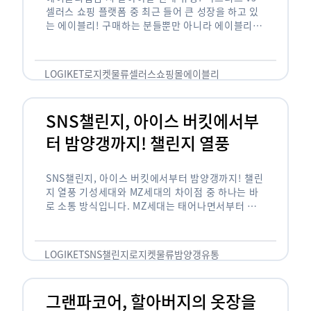
셀러스 쇼핑 플랫폼 중 최근 들어 큰 성장을 하고 있
는 에이블리! 구매하는 분들뿐만 아니라 에이블리에
서 판매를 준비하는 사업자들도 많아졌습니다. 에이
블리는 10~20대가 주 …
LOGIKET
로지켓
물류
셀러스
쇼핑몰
에이블리
SNS챌린지, 아이스 버킷에서부
터 밤양갱까지! 챌린지 열풍
SNS챌린지, 아이스 버킷에서부터 밤양갱까지! 챌린
지 열풍 기성세대와 MZ세대의 차이점 중 하나는 바
로 소통 방식입니다. MZ세대는 태어나면서부터 디
지털 기기를 사용한 일명 ‘디지털 네이티브(digital
native)’입니다. 디지털 기기에 친숙한 만큼 SNS에
도 능숙한 …
LOGIKET
SNS챌린지
로지켓
물류
밤양갱
유통
그랜파코어, 할아버지의 옷장을