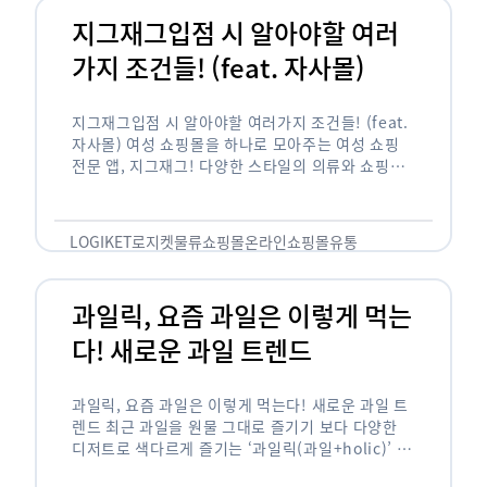
지그재그입점 시 알아야할 여러
가지 조건들! (feat. 자사몰)
지그재그입점 시 알아야할 여러가지 조건들! (feat.
자사몰) 여성 쇼핑몰을 하나로 모아주는 여성 쇼핑
전문 앱, 지그재그! 다양한 스타일의 의류와 쇼핑몰
을 한 눈에 볼 수 있다는 강점과 각종 프로모션/이벤
트 등을 …
LOGIKET
로지켓
물류
쇼핑몰
온라인쇼핑몰
유통
과일릭, 요즘 과일은 이렇게 먹는
다! 새로운 과일 트렌드
과일릭, 요즘 과일은 이렇게 먹는다! 새로운 과일 트
렌드 최근 과일을 원물 그대로 즐기기 보다 다양한
디저트로 색다르게 즐기는 ‘과일릭(과일+holic)’ 트
렌드가 확산되고 있습니다. ‘과일릭’은 ‘과일’과 ‘홀