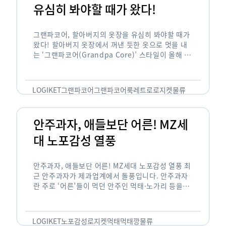
유심히 봐야할 때가 왔다!
그랜파코어, 할아버지의 옷장을 유심히 봐야할 때가
왔다! 할아버지 옷장에서 꺼낸 듯한 옷으로 멋을 내
는 ‘그랜파코어(Grandpa Core)’ 스타일이 올해 패
션 트렌드의 키워드로 떠오르고 있습니다. 그랜파코
어는 오랫동안 시행착오를 겪으며 자신만의 스타일
을 …
LOGIKET
그랜파코어
그랜파코어룩
레트로
로지켓
물류
안주과자, 애들보단 어른! MZ세
대 노포감성 열풍
안주과자, 애들보단 어른! MZ세대 노포감성 열풍 최
근 안주과자가 제과업계에서 돌풍입니다. 안주과자
란 주로 ‘어른’들이 먹던 안주인 먹태·노가리 등을
과자로 만든 걸 말합니다. 이름처럼 안주로 먹는 용
도기도 합니다. 최근 농심 먹태깡 …
LOGIKET
노포감성
로지켓
먹태
먹태깡
물류