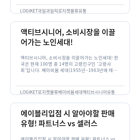
릭(중독되다)’을 합성한 신조어로 과일을 탕후루나
…
LOGIKET
과일
과일릭
로지켓
물류
유통
액티브시니어, 소비시장을 이끌
어가는 노인세대!
액티브시니어, 소비시장을 이끌어가는 노인세대! 한
국은 현재 100명 중 14명이 고령인구인 ‘고령사
회’입니다. 베이비붐 세대(1955년~1963년에 태어
난 인구)가 본격적으로 노인인구에 편입되며 2025
년이 되면 초고령사회에 진입할 것이라는 전망이 나
오고 있습니다. 하지만 사회가 늙어가는 …
LOGIKET
로지켓
물류
베이비붐세대
액티브시니어
유통
에이블리입점 시 알아야할 판매
유형! 파트너스 vs 셀러스
에이블리입점 시 알아야할 판매 유형! 파트너스 vs