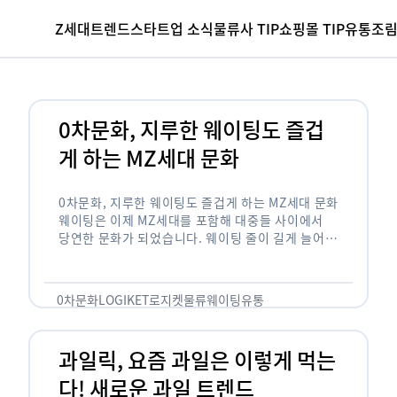
Z세대
트렌드
스타트업 소식
물류사 TIP
쇼핑몰 TIP
유통조
0차문화, 지루한 웨이팅도 즐겁
게 하는 MZ세대 문화
0차문화, 지루한 웨이팅도 즐겁게 하는 MZ세대 문화
웨이팅은 이제 MZ세대를 포함해 대중들 사이에서
당연한 문화가 되었습니다. 웨이팅 줄이 길게 늘어서
있는 곳은 지나가고 있는 사람들의 이목을 끌게 되고
자연스럽게 …
0차문화
LOGIKET
로지켓
물류
웨이팅
유통
과일릭, 요즘 과일은 이렇게 먹는
다! 새로운 과일 트렌드