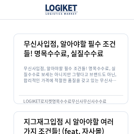
무신사입점, 알아야할 필수 조건
들! 명목수수료, 실질수수료
무신사입점, 알아야할 필수 조건들! 명목수수료, 실
질수수료 보세는 아니지만 그렇다고 브랜드도 아닌,
합리적인 가격에 적절한 품질을 갖고 있는 무신사!
한국의 유니클로라는 키워드를 갖고있는 무신사라는
플랫폼은 국내 최대 규모의 온라인 패션 …
LOGIKET
로지켓
명목수수료
무신사
무신사수수료
무신사입점
지그재그입점 시 알아야할 여러
가지 조건들! (feat. 자사몰)