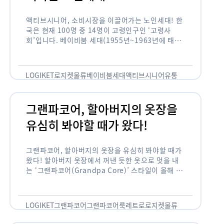
액티브시니어, 소비시장을 이끌어가는 노인세대! 한
국은 현재 100명 중 14명이 고령인구인 ‘고령사
회’입니다. 베이비붐 세대(1955년~1963년에 태어
난 인구)가 본격적으로 노인인구에 편입되며 2025
년이 되면 초고령사회에 진입할 것이라는 전망이 나
오고 있습니다. 하지만 사회가 늙어가는 …
LOGIKET
로지켓
물류
베이비붐세대
액티브시니어
유통
그랜파코어, 할아버지의 옷장을
유심히 봐야할 때가 왔다!
그랜파코어, 할아버지의 옷장을 유심히 봐야할 때가
왔다! 할아버지 옷장에서 꺼낸 듯한 옷으로 멋을 내
는 ‘그랜파코어(Grandpa Core)’ 스타일이 올해 패
션 트렌드의 키워드로 떠오르고 있습니다. 그랜파코
어는 오랫동안 시행착오를 겪으며 자신만의 스타일
을 …
LOGIKET
그랜파코어
그랜파코어룩
레트로
로지켓
물류