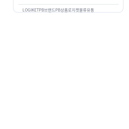
것 없이 유통산업의 핵심으로 성장했습니다. 특히 고
물가 시대와 맞물려 …
LOGIKET
PB브랜드
PB상품
로지켓
물류
유통