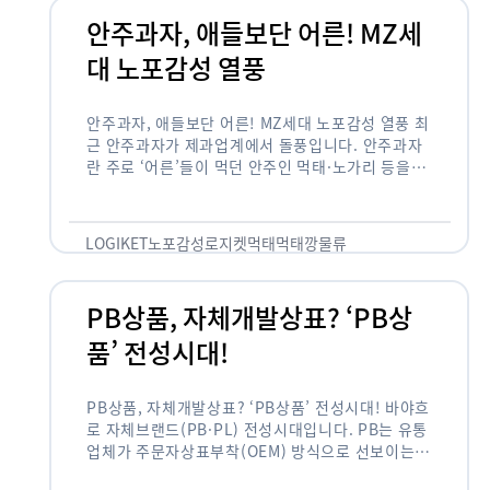
안주과자, 애들보단 어른! MZ세
대 노포감성 열풍
안주과자, 애들보단 어른! MZ세대 노포감성 열풍 최
근 안주과자가 제과업계에서 돌풍입니다. 안주과자
란 주로 ‘어른’들이 먹던 안주인 먹태·노가리 등을
과자로 만든 걸 말합니다. 이름처럼 안주로 먹는 용
도기도 합니다. 최근 농심 먹태깡 …
LOGIKET
노포감성
로지켓
먹태
먹태깡
물류
PB상품, 자체개발상표? ‘PB상
품’ 전성시대!
PB상품, 자체개발상표? ‘PB상품’ 전성시대! 바야흐
로 자체브랜드(PB·PL) 전성시대입니다. PB는 유통
업체가 주문자상표부착(OEM) 방식으로 선보이는
독자 브랜드 상품을 뜻합니다. 이제 PB는 국내외 할