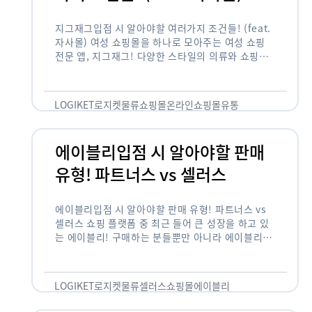
지그재그입점 시 알아야할 여러가지 조건들! (feat.
자사몰) 여성 쇼핑몰을 하나로 모아주는 여성 쇼핑
전문 앱, 지그재그! 다양한 스타일의 의류와 쇼핑몰
을 한 눈에 볼 수 있다는 강점과 각종 프로모션/이벤
트 등을 …
LOGIKET
로지켓
물류
쇼핑몰
온라인쇼핑몰
유통
에이블리입점 시 알아야할 판매
유형! 파트너스 vs 셀러스
에이블리입점 시 알아야할 판매 유형! 파트너스 vs
셀러스 쇼핑 플랫폼 중 최근 들어 큰 성장을 하고 있
는 에이블리! 구매하는 분들뿐만 아니라 에이블리에
서 판매를 준비하는 사업자들도 많아졌습니다. 에이
블리는 10~20대가 주 …
LOGIKET
로지켓
물류
셀러스
쇼핑몰
에이블리