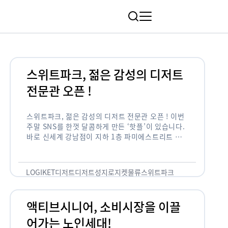
림
스위트파크, 젊은 감성의 디저트
전문관 오픈 !
스위트파크, 젊은 감성의 디저트 전문관 오픈 ! 이번
주말 SNS를 한껏 달콤하게 만든 ‘핫플’이 있습니다.
바로 신세계 강남점이 지하 1층 파미에스트리트 분
수 광장에 새롭게 조성한 ‘스위트파크’입니다. 스위
트파크에서는 ‘국내 최초 …
LOGIKET
디저트
디저트성지
로지켓
물류
스위트파크
액티브시니어, 소비시장을 이끌
어가는 노인세대!