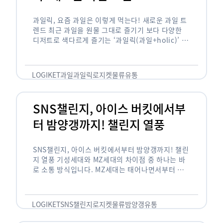
과일릭, 요즘 과일은 이렇게 먹는다! 새로운 과일 트
렌드 최근 과일을 원물 그대로 즐기기 보다 다양한
디저트로 색다르게 즐기는 ‘과일릭(과일+holic)’ 트
렌드가 확산되고 있습니다. ‘과일릭’은 ‘과일’과 ‘홀
릭(중독되다)’을 합성한 신조어로 과일을 탕후루나
…
LOGIKET
과일
과일릭
로지켓
물류
유통
SNS챌린지, 아이스 버킷에서부
터 밤양갱까지! 챌린지 열풍
SNS챌린지, 아이스 버킷에서부터 밤양갱까지! 챌린
지 열풍 기성세대와 MZ세대의 차이점 중 하나는 바
로 소통 방식입니다. MZ세대는 태어나면서부터 디
지털 기기를 사용한 일명 ‘디지털 네이티브(digital
native)’입니다. 디지털 기기에 친숙한 만큼 SNS에
도 능숙한 …
LOGIKET
SNS챌린지
로지켓
물류
밤양갱
유통