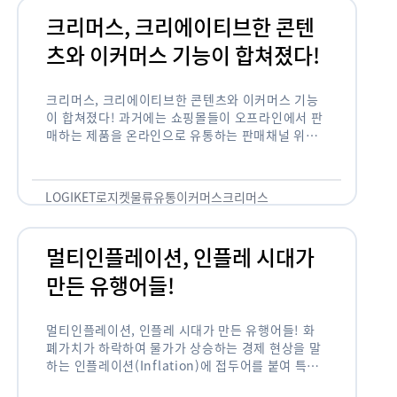
크리머스, 크리에이티브한 콘텐
츠와 이커머스 기능이 합쳐졌다!
크리머스, 크리에이티브한 콘텐츠와 이커머스 기능
이 합쳐졌다! 과거에는 쇼핑몰들이 오프라인에서 판
매하는 제품을 온라인으로 유통하는 판매채널 위주
의 역할이 강했다면, 최근에는 마켓이라는 인식을 넘
어 제품을 통해 소비자와 소통하고 즐거움을 전달하
는 콘텐츠 기반의 …
LOGIKET
로지켓
물류
유통
이커머스
크리머스
멀티인플레이션, 인플레 시대가
만든 유행어들!
멀티인플레이션, 인플레 시대가 만든 유행어들! 화
폐가치가 하락하여 물가가 상승하는 경제 현상을 말
하는 인플레이션(Inflation)에 접두어를 붙여 특정
현상의 인플레화를 의미하는 용어들이 최근 많이 사