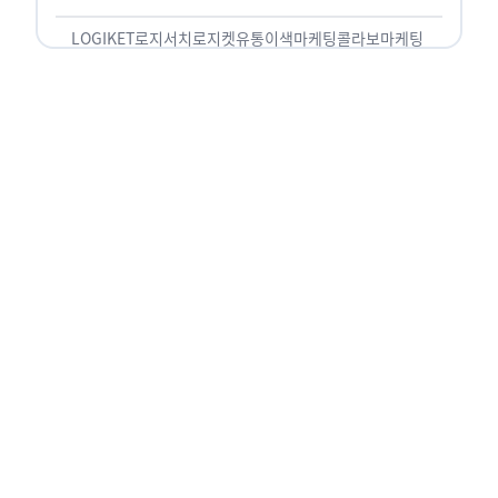
놓칠 수 없는 고객입니다. 이러한 이유로 대부분의
…
LOGIKET
로지서치
로지켓
유통
이색마케팅
콜라보마케팅