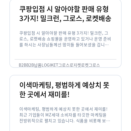
쿠팡입점 시 알아야할 판매 유형
3가지! 밀크런, 그로스, 로켓배송
쿠팡입점 시 알아야할 판매 유형 3가지! 밀크런, 그
로스, 로켓배송 쇼핑몰을 운영하고 있거나 운영 준비
를 하시는 사장님들께선 많이들 들어보셨을 겁니다.
네이버의 스마트 스토어, 카카오톡의 선물하기와 쿠
팡까지. 하지만 스마트 스토어와 카톡 …
B2B
B2B납품
LOGIKET
그로스
로지켓
로켓그로스
이색마케팅, 평범하게 예상치 못
한 곳에서 재미를!
이색마케팅, 평범하게 예상치 못한 곳에서 재미를!
최근 기업들이 MZ세대 소비자를 타깃한 마케팅을
전방위적으로 펼치고 있습니다. 식품을 비롯해 보수
적이라고 평가되는 건설, 금융업계까지 MZ세대는