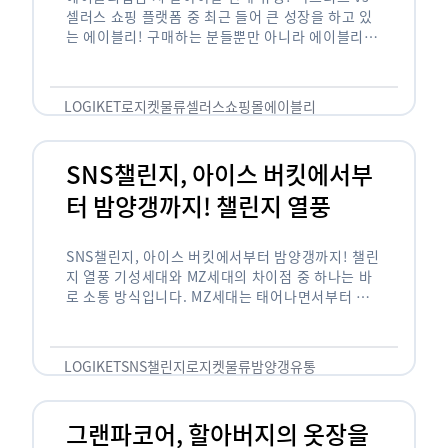
셀러스 쇼핑 플랫폼 중 최근 들어 큰 성장을 하고 있
는 에이블리! 구매하는 분들뿐만 아니라 에이블리에
서 판매를 준비하는 사업자들도 많아졌습니다. 에이
블리는 10~20대가 주 …
LOGIKET
로지켓
물류
셀러스
쇼핑몰
에이블리
SNS챌린지, 아이스 버킷에서부
터 밤양갱까지! 챌린지 열풍
SNS챌린지, 아이스 버킷에서부터 밤양갱까지! 챌린
지 열풍 기성세대와 MZ세대의 차이점 중 하나는 바
로 소통 방식입니다. MZ세대는 태어나면서부터 디
지털 기기를 사용한 일명 ‘디지털 네이티브(digital
native)’입니다. 디지털 기기에 친숙한 만큼 SNS에
도 능숙한 …
LOGIKET
SNS챌린지
로지켓
물류
밤양갱
유통
그랜파코어, 할아버지의 옷장을