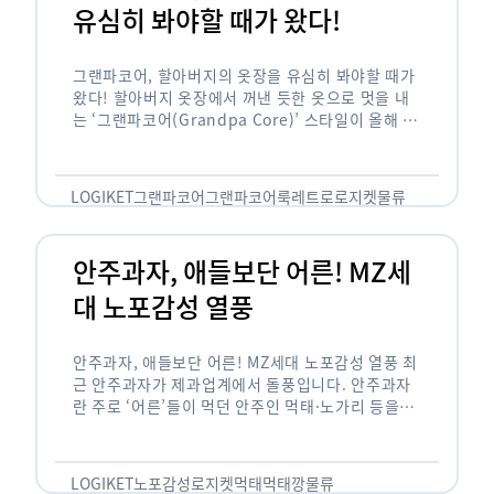
유심히 봐야할 때가 왔다!
그랜파코어, 할아버지의 옷장을 유심히 봐야할 때가
왔다! 할아버지 옷장에서 꺼낸 듯한 옷으로 멋을 내
는 ‘그랜파코어(Grandpa Core)’ 스타일이 올해 패
션 트렌드의 키워드로 떠오르고 있습니다. 그랜파코
어는 오랫동안 시행착오를 겪으며 자신만의 스타일
을 …
LOGIKET
그랜파코어
그랜파코어룩
레트로
로지켓
물류
안주과자, 애들보단 어른! MZ세
대 노포감성 열풍
안주과자, 애들보단 어른! MZ세대 노포감성 열풍 최
근 안주과자가 제과업계에서 돌풍입니다. 안주과자
란 주로 ‘어른’들이 먹던 안주인 먹태·노가리 등을
과자로 만든 걸 말합니다. 이름처럼 안주로 먹는 용
도기도 합니다. 최근 농심 먹태깡 …
LOGIKET
노포감성
로지켓
먹태
먹태깡
물류