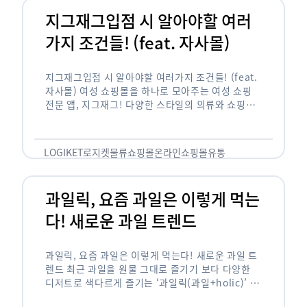
지그재그입점 시 알아야할 여러
가지 조건들! (feat. 자사몰)
지그재그입점 시 알아야할 여러가지 조건들! (feat.
자사몰) 여성 쇼핑몰을 하나로 모아주는 여성 쇼핑
전문 앱, 지그재그! 다양한 스타일의 의류와 쇼핑몰
을 한 눈에 볼 수 있다는 강점과 각종 프로모션/이벤
트 등을 …
LOGIKET
로지켓
물류
쇼핑몰
온라인쇼핑몰
유통
과일릭, 요즘 과일은 이렇게 먹는
다! 새로운 과일 트렌드
과일릭, 요즘 과일은 이렇게 먹는다! 새로운 과일 트
렌드 최근 과일을 원물 그대로 즐기기 보다 다양한
디저트로 색다르게 즐기는 ‘과일릭(과일+holic)’ 트
렌드가 확산되고 있습니다. ‘과일릭’은 ‘과일’과 ‘홀