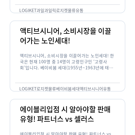
릭(중독되다)’을 합성한 신조어로 과일을 탕후루나
…
LOGIKET
과일
과일릭
로지켓
물류
유통
액티브시니어, 소비시장을 이끌
어가는 노인세대!
액티브시니어, 소비시장을 이끌어가는 노인세대! 한
국은 현재 100명 중 14명이 고령인구인 ‘고령사
회’입니다. 베이비붐 세대(1955년~1963년에 태어
난 인구)가 본격적으로 노인인구에 편입되며 2025
년이 되면 초고령사회에 진입할 것이라는 전망이 나
오고 있습니다. 하지만 사회가 늙어가는 …
LOGIKET
로지켓
물류
베이비붐세대
액티브시니어
유통
에이블리입점 시 알아야할 판매
유형! 파트너스 vs 셀러스
에이블리입점 시 알아야할 판매 유형! 파트너스 vs