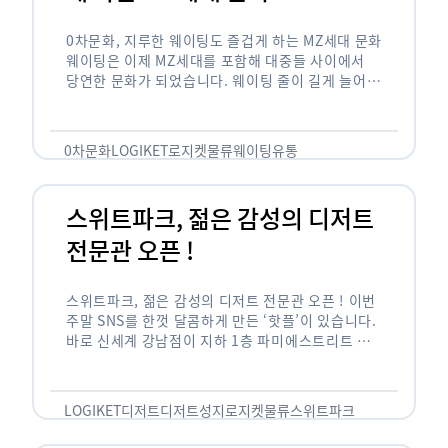
0차문화, 지루한 웨이팅도 즐겁게 하는 MZ세대 문화
웨이팅은 이제 MZ세대를 포함해 대중들 사이에서
당연한 문화가 되었습니다. 웨이팅 줄이 길게 늘어서
있는 곳은 지나가고 있는 사람들의 이목을 끌게 되고
자연스럽게 …
0차문화
LOGIKET
로지켓
물류
웨이팅
유통
스위트파크, 젊은 감성의 디저트
전문관 오픈 !
스위트파크, 젊은 감성의 디저트 전문관 오픈 ! 이번
주말 SNS를 한껏 달콤하게 만든 ‘핫플’이 있습니다.
바로 신세계 강남점이 지하 1층 파미에스트리트 분
수 광장에 새롭게 조성한 ‘스위트파크’입니다. 스위
트파크에서는 ‘국내 최초 …
LOGIKET
디저트
디저트성지
로지켓
물류
스위트파크