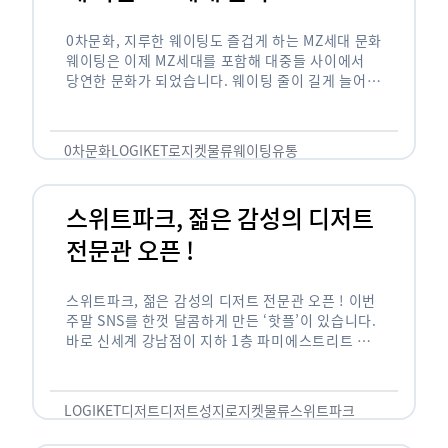
0차문화, 지루한 웨이팅도 즐겁게 하는 MZ세대 문화
웨이팅은 이제 MZ세대를 포함해 대중들 사이에서
당연한 문화가 되었습니다. 웨이팅 줄이 길게 늘어서
있는 곳은 지나가고 있는 사람들의 이목을 끌게 되고
자연스럽게 …
0차문화
LOGIKET
로지켓
물류
웨이팅
유통
스위트파크, 젊은 감성의 디저트
전문관 오픈 !
스위트파크, 젊은 감성의 디저트 전문관 오픈 ! 이번
주말 SNS를 한껏 달콤하게 만든 ‘핫플’이 있습니다.
바로 신세계 강남점이 지하 1층 파미에스트리트 분
수 광장에 새롭게 조성한 ‘스위트파크’입니다. 스위
트파크에서는 ‘국내 최초 …
LOGIKET
디저트
디저트성지
로지켓
물류
스위트파크