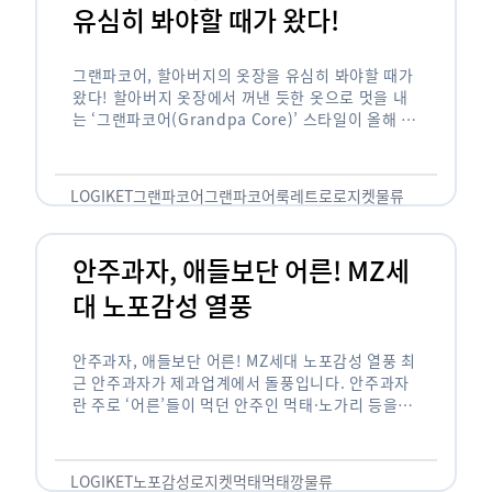
유심히 봐야할 때가 왔다!
그랜파코어, 할아버지의 옷장을 유심히 봐야할 때가
왔다! 할아버지 옷장에서 꺼낸 듯한 옷으로 멋을 내
는 ‘그랜파코어(Grandpa Core)’ 스타일이 올해 패
션 트렌드의 키워드로 떠오르고 있습니다. 그랜파코
어는 오랫동안 시행착오를 겪으며 자신만의 스타일
을 …
LOGIKET
그랜파코어
그랜파코어룩
레트로
로지켓
물류
안주과자, 애들보단 어른! MZ세
대 노포감성 열풍
안주과자, 애들보단 어른! MZ세대 노포감성 열풍 최
근 안주과자가 제과업계에서 돌풍입니다. 안주과자
란 주로 ‘어른’들이 먹던 안주인 먹태·노가리 등을
과자로 만든 걸 말합니다. 이름처럼 안주로 먹는 용
도기도 합니다. 최근 농심 먹태깡 …
LOGIKET
노포감성
로지켓
먹태
먹태깡
물류