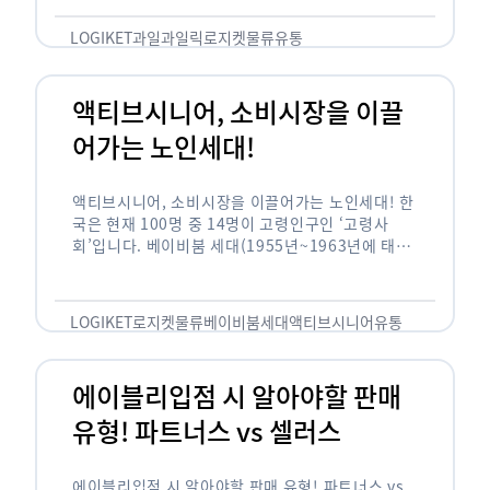
릭(중독되다)’을 합성한 신조어로 과일을 탕후루나
…
LOGIKET
과일
과일릭
로지켓
물류
유통
액티브시니어, 소비시장을 이끌
어가는 노인세대!
액티브시니어, 소비시장을 이끌어가는 노인세대! 한
국은 현재 100명 중 14명이 고령인구인 ‘고령사
회’입니다. 베이비붐 세대(1955년~1963년에 태어
난 인구)가 본격적으로 노인인구에 편입되며 2025
년이 되면 초고령사회에 진입할 것이라는 전망이 나
오고 있습니다. 하지만 사회가 늙어가는 …
LOGIKET
로지켓
물류
베이비붐세대
액티브시니어
유통
에이블리입점 시 알아야할 판매
유형! 파트너스 vs 셀러스
에이블리입점 시 알아야할 판매 유형! 파트너스 vs