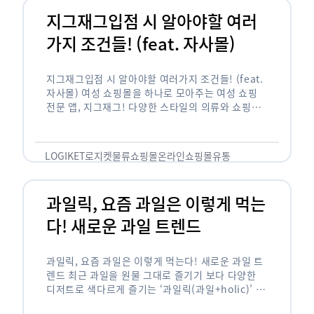
지그재그입점 시 알아야할 여러
가지 조건들! (feat. 자사몰)
지그재그입점 시 알아야할 여러가지 조건들! (feat.
자사몰) 여성 쇼핑몰을 하나로 모아주는 여성 쇼핑
전문 앱, 지그재그! 다양한 스타일의 의류와 쇼핑몰
을 한 눈에 볼 수 있다는 강점과 각종 프로모션/이벤
트 등을 …
LOGIKET
로지켓
물류
쇼핑몰
온라인쇼핑몰
유통
과일릭, 요즘 과일은 이렇게 먹는
다! 새로운 과일 트렌드
과일릭, 요즘 과일은 이렇게 먹는다! 새로운 과일 트
렌드 최근 과일을 원물 그대로 즐기기 보다 다양한
디저트로 색다르게 즐기는 ‘과일릭(과일+holic)’ 트
렌드가 확산되고 있습니다. ‘과일릭’은 ‘과일’과 ‘홀