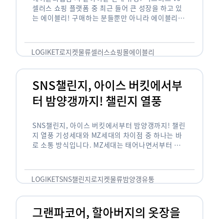
셀러스 쇼핑 플랫폼 중 최근 들어 큰 성장을 하고 있
는 에이블리! 구매하는 분들뿐만 아니라 에이블리에
서 판매를 준비하는 사업자들도 많아졌습니다. 에이
블리는 10~20대가 주 …
LOGIKET
로지켓
물류
셀러스
쇼핑몰
에이블리
SNS챌린지, 아이스 버킷에서부
터 밤양갱까지! 챌린지 열풍
SNS챌린지, 아이스 버킷에서부터 밤양갱까지! 챌린
지 열풍 기성세대와 MZ세대의 차이점 중 하나는 바
로 소통 방식입니다. MZ세대는 태어나면서부터 디
지털 기기를 사용한 일명 ‘디지털 네이티브(digital
native)’입니다. 디지털 기기에 친숙한 만큼 SNS에
도 능숙한 …
LOGIKET
SNS챌린지
로지켓
물류
밤양갱
유통
그랜파코어, 할아버지의 옷장을