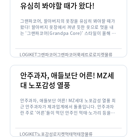
유심히 봐야할 때가 왔다!
그랜파코어, 할아버지의 옷장을 유심히 봐야할 때가
왔다! 할아버지 옷장에서 꺼낸 듯한 옷으로 멋을 내
는 ‘그랜파코어(Grandpa Core)’ 스타일이 올해 패
션 트렌드의 키워드로 떠오르고 있습니다. 그랜파코
어는 오랫동안 시행착오를 겪으며 자신만의 스타일
을 …
LOGIKET
그랜파코어
그랜파코어룩
레트로
로지켓
물류
안주과자, 애들보단 어른! MZ세
대 노포감성 열풍
안주과자, 애들보단 어른! MZ세대 노포감성 열풍 최
근 안주과자가 제과업계에서 돌풍입니다. 안주과자
란 주로 ‘어른’들이 먹던 안주인 먹태·노가리 등을
과자로 만든 걸 말합니다. 이름처럼 안주로 먹는 용
도기도 합니다. 최근 농심 먹태깡 …
LOGIKET
노포감성
로지켓
먹태
먹태깡
물류