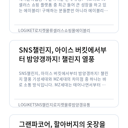
셀러스 쇼핑 플랫폼 중 최근 들어 큰 성장을 하고 있
는 에이블리! 구매하는 분들뿐만 아니라 에이블리에
서 판매를 준비하는 사업자들도 많아졌습니다. 에이
블리는 10~20대가 주 …
LOGIKET
로지켓
물류
셀러스
쇼핑몰
에이블리
SNS챌린지, 아이스 버킷에서부
터 밤양갱까지! 챌린지 열풍
SNS챌린지, 아이스 버킷에서부터 밤양갱까지! 챌린
지 열풍 기성세대와 MZ세대의 차이점 중 하나는 바
로 소통 방식입니다. MZ세대는 태어나면서부터 디
지털 기기를 사용한 일명 ‘디지털 네이티브(digital
native)’입니다. 디지털 기기에 친숙한 만큼 SNS에
도 능숙한 …
LOGIKET
SNS챌린지
로지켓
물류
밤양갱
유통
그랜파코어, 할아버지의 옷장을