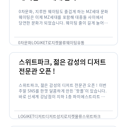
0차문화, 지루한 웨이팅도 즐겁게 하는 MZ세대 문화
웨이팅은 이제 MZ세대를 포함해 대중들 사이에서
당연한 문화가 되었습니다. 웨이팅 줄이 길게 늘어서
있는 곳은 지나가고 있는 사람들의 이목을 끌게 되고
자연스럽게 …
0차문화
LOGIKET
로지켓
물류
웨이팅
유통
스위트파크, 젊은 감성의 디저트
전문관 오픈 !
스위트파크, 젊은 감성의 디저트 전문관 오픈 ! 이번
주말 SNS를 한껏 달콤하게 만든 ‘핫플’이 있습니다.
바로 신세계 강남점이 지하 1층 파미에스트리트 분
수 광장에 새롭게 조성한 ‘스위트파크’입니다. 스위
트파크에서는 ‘국내 최초 …
LOGIKET
디저트
디저트성지
로지켓
물류
스위트파크