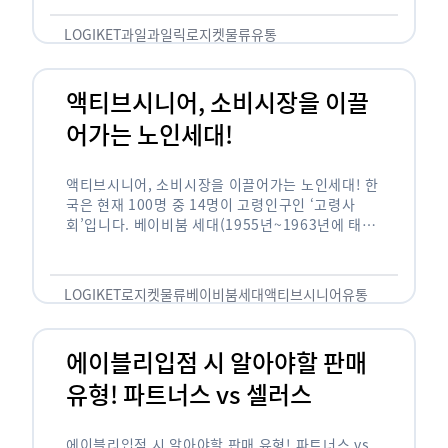
릭(중독되다)’을 합성한 신조어로 과일을 탕후루나
…
LOGIKET
과일
과일릭
로지켓
물류
유통
액티브시니어, 소비시장을 이끌
어가는 노인세대!
액티브시니어, 소비시장을 이끌어가는 노인세대! 한
국은 현재 100명 중 14명이 고령인구인 ‘고령사
회’입니다. 베이비붐 세대(1955년~1963년에 태어
난 인구)가 본격적으로 노인인구에 편입되며 2025
년이 되면 초고령사회에 진입할 것이라는 전망이 나
오고 있습니다. 하지만 사회가 늙어가는 …
LOGIKET
로지켓
물류
베이비붐세대
액티브시니어
유통
에이블리입점 시 알아야할 판매
유형! 파트너스 vs 셀러스
에이블리입점 시 알아야할 판매 유형! 파트너스 vs