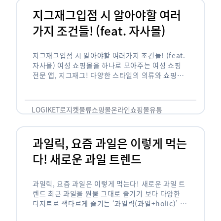
지그재그입점 시 알아야할 여러
가지 조건들! (feat. 자사몰)
지그재그입점 시 알아야할 여러가지 조건들! (feat.
자사몰) 여성 쇼핑몰을 하나로 모아주는 여성 쇼핑
전문 앱, 지그재그! 다양한 스타일의 의류와 쇼핑몰
을 한 눈에 볼 수 있다는 강점과 각종 프로모션/이벤
트 등을 …
LOGIKET
로지켓
물류
쇼핑몰
온라인쇼핑몰
유통
과일릭, 요즘 과일은 이렇게 먹는
다! 새로운 과일 트렌드
과일릭, 요즘 과일은 이렇게 먹는다! 새로운 과일 트
렌드 최근 과일을 원물 그대로 즐기기 보다 다양한
디저트로 색다르게 즐기는 ‘과일릭(과일+holic)’ 트
렌드가 확산되고 있습니다. ‘과일릭’은 ‘과일’과 ‘홀