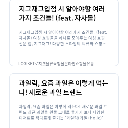
지그재그입점 시 알아야할 여러
가지 조건들! (feat. 자사몰)
지그재그입점 시 알아야할 여러가지 조건들! (feat.
자사몰) 여성 쇼핑몰을 하나로 모아주는 여성 쇼핑
전문 앱, 지그재그! 다양한 스타일의 의류와 쇼핑몰
을 한 눈에 볼 수 있다는 강점과 각종 프로모션/이벤
트 등을 …
LOGIKET
로지켓
물류
쇼핑몰
온라인쇼핑몰
유통
과일릭, 요즘 과일은 이렇게 먹는
다! 새로운 과일 트렌드
과일릭, 요즘 과일은 이렇게 먹는다! 새로운 과일 트
렌드 최근 과일을 원물 그대로 즐기기 보다 다양한
디저트로 색다르게 즐기는 ‘과일릭(과일+holic)’ 트
렌드가 확산되고 있습니다. ‘과일릭’은 ‘과일’과 ‘홀