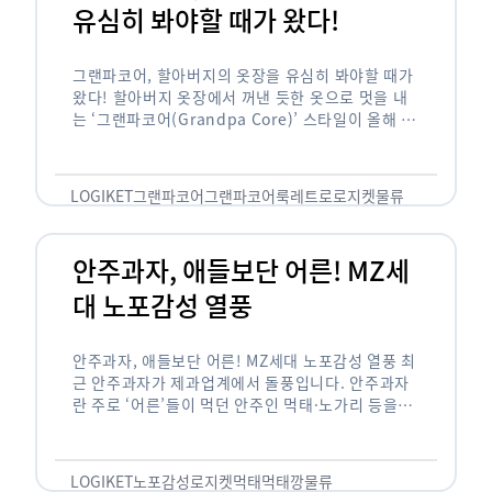
유심히 봐야할 때가 왔다!
그랜파코어, 할아버지의 옷장을 유심히 봐야할 때가
왔다! 할아버지 옷장에서 꺼낸 듯한 옷으로 멋을 내
는 ‘그랜파코어(Grandpa Core)’ 스타일이 올해 패
션 트렌드의 키워드로 떠오르고 있습니다. 그랜파코
어는 오랫동안 시행착오를 겪으며 자신만의 스타일
을 …
LOGIKET
그랜파코어
그랜파코어룩
레트로
로지켓
물류
안주과자, 애들보단 어른! MZ세
대 노포감성 열풍
안주과자, 애들보단 어른! MZ세대 노포감성 열풍 최
근 안주과자가 제과업계에서 돌풍입니다. 안주과자
란 주로 ‘어른’들이 먹던 안주인 먹태·노가리 등을
과자로 만든 걸 말합니다. 이름처럼 안주로 먹는 용
도기도 합니다. 최근 농심 먹태깡 …
LOGIKET
노포감성
로지켓
먹태
먹태깡
물류