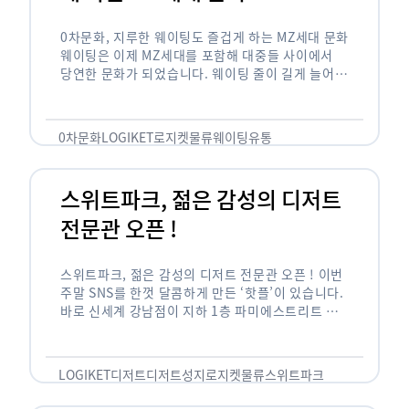
0차문화, 지루한 웨이팅도 즐겁게 하는 MZ세대 문화
웨이팅은 이제 MZ세대를 포함해 대중들 사이에서
당연한 문화가 되었습니다. 웨이팅 줄이 길게 늘어서
있는 곳은 지나가고 있는 사람들의 이목을 끌게 되고
자연스럽게 …
0차문화
LOGIKET
로지켓
물류
웨이팅
유통
스위트파크, 젊은 감성의 디저트
전문관 오픈 !
스위트파크, 젊은 감성의 디저트 전문관 오픈 ! 이번
주말 SNS를 한껏 달콤하게 만든 ‘핫플’이 있습니다.
바로 신세계 강남점이 지하 1층 파미에스트리트 분
수 광장에 새롭게 조성한 ‘스위트파크’입니다. 스위
트파크에서는 ‘국내 최초 …
LOGIKET
디저트
디저트성지
로지켓
물류
스위트파크