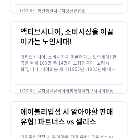
릭(중독되다)’을 합성한 신조어로 과일을 탕후루나
…
LOGIKET
과일
과일릭
로지켓
물류
유통
액티브시니어, 소비시장을 이끌
어가는 노인세대!
액티브시니어, 소비시장을 이끌어가는 노인세대! 한
국은 현재 100명 중 14명이 고령인구인 ‘고령사
회’입니다. 베이비붐 세대(1955년~1963년에 태어
난 인구)가 본격적으로 노인인구에 편입되며 2025
년이 되면 초고령사회에 진입할 것이라는 전망이 나
오고 있습니다. 하지만 사회가 늙어가는 …
LOGIKET
로지켓
물류
베이비붐세대
액티브시니어
유통
에이블리입점 시 알아야할 판매
유형! 파트너스 vs 셀러스
에이블리입점 시 알아야할 판매 유형! 파트너스 vs