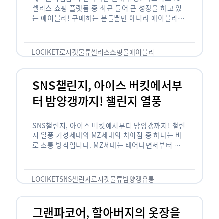
셀러스 쇼핑 플랫폼 중 최근 들어 큰 성장을 하고 있
는 에이블리! 구매하는 분들뿐만 아니라 에이블리에
서 판매를 준비하는 사업자들도 많아졌습니다. 에이
블리는 10~20대가 주 …
LOGIKET
로지켓
물류
셀러스
쇼핑몰
에이블리
SNS챌린지, 아이스 버킷에서부
터 밤양갱까지! 챌린지 열풍
SNS챌린지, 아이스 버킷에서부터 밤양갱까지! 챌린
지 열풍 기성세대와 MZ세대의 차이점 중 하나는 바
로 소통 방식입니다. MZ세대는 태어나면서부터 디
지털 기기를 사용한 일명 ‘디지털 네이티브(digital
native)’입니다. 디지털 기기에 친숙한 만큼 SNS에
도 능숙한 …
LOGIKET
SNS챌린지
로지켓
물류
밤양갱
유통
그랜파코어, 할아버지의 옷장을