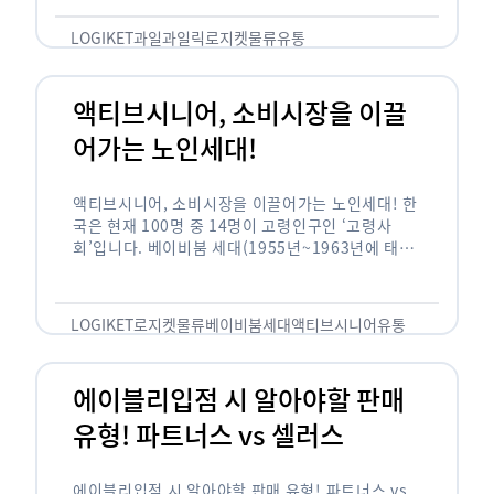
릭(중독되다)’을 합성한 신조어로 과일을 탕후루나
…
LOGIKET
과일
과일릭
로지켓
물류
유통
액티브시니어, 소비시장을 이끌
어가는 노인세대!
액티브시니어, 소비시장을 이끌어가는 노인세대! 한
국은 현재 100명 중 14명이 고령인구인 ‘고령사
회’입니다. 베이비붐 세대(1955년~1963년에 태어
난 인구)가 본격적으로 노인인구에 편입되며 2025
년이 되면 초고령사회에 진입할 것이라는 전망이 나
오고 있습니다. 하지만 사회가 늙어가는 …
LOGIKET
로지켓
물류
베이비붐세대
액티브시니어
유통
에이블리입점 시 알아야할 판매
유형! 파트너스 vs 셀러스
에이블리입점 시 알아야할 판매 유형! 파트너스 vs