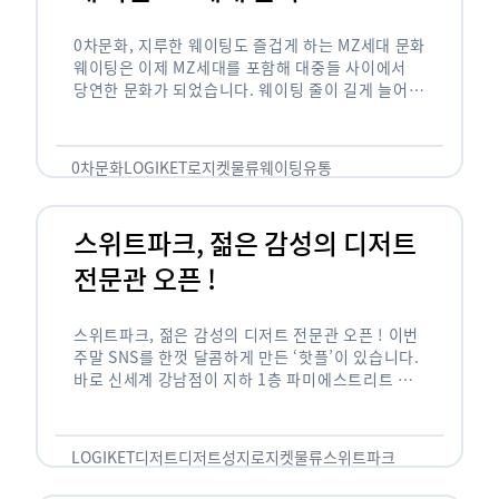
0차문화, 지루한 웨이팅도 즐겁게 하는 MZ세대 문화
웨이팅은 이제 MZ세대를 포함해 대중들 사이에서
당연한 문화가 되었습니다. 웨이팅 줄이 길게 늘어서
있는 곳은 지나가고 있는 사람들의 이목을 끌게 되고
자연스럽게 …
0차문화
LOGIKET
로지켓
물류
웨이팅
유통
스위트파크, 젊은 감성의 디저트
전문관 오픈 !
스위트파크, 젊은 감성의 디저트 전문관 오픈 ! 이번
주말 SNS를 한껏 달콤하게 만든 ‘핫플’이 있습니다.
바로 신세계 강남점이 지하 1층 파미에스트리트 분
수 광장에 새롭게 조성한 ‘스위트파크’입니다. 스위
트파크에서는 ‘국내 최초 …
LOGIKET
디저트
디저트성지
로지켓
물류
스위트파크