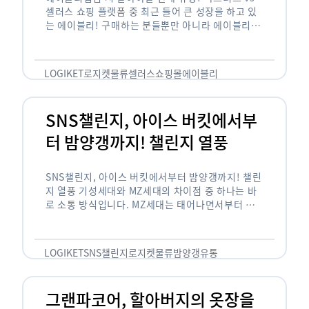
셀러스 쇼핑 플랫폼 중 최근 들어 큰 성장을 하고 있
는 에이블리! 구매하는 분들뿐만 아니라 에이블리에
서 판매를 준비하는 사업자들도 많아졌습니다. 에이
블리는 10~20대가 주 …
LOGIKET
로지켓
물류
셀러스
쇼핑몰
에이블리
SNS챌린지, 아이스 버킷에서부
터 밤양갱까지! 챌린지 열풍
SNS챌린지, 아이스 버킷에서부터 밤양갱까지! 챌린
지 열풍 기성세대와 MZ세대의 차이점 중 하나는 바
로 소통 방식입니다. MZ세대는 태어나면서부터 디
지털 기기를 사용한 일명 ‘디지털 네이티브(digital
native)’입니다. 디지털 기기에 친숙한 만큼 SNS에
도 능숙한 …
LOGIKET
SNS챌린지
로지켓
물류
밤양갱
유통
그랜파코어, 할아버지의 옷장을