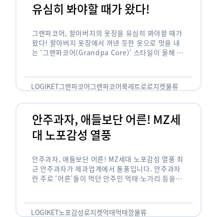
유심히 봐야할 때가 왔다!
그랜파코어, 할아버지의 옷장을 유심히 봐야할 때가
왔다! 할아버지 옷장에서 꺼낸 듯한 옷으로 멋을 내
는 ‘그랜파코어(Grandpa Core)’ 스타일이 올해 패
션 트렌드의 키워드로 떠오르고 있습니다. 그랜파코
어는 오랫동안 시행착오를 겪으며 자신만의 스타일
을 …
LOGIKET
그랜파코어
그랜파코어룩
레트로
로지켓
물류
안주과자, 애들보단 어른! MZ세
대 노포감성 열풍
안주과자, 애들보단 어른! MZ세대 노포감성 열풍 최
근 안주과자가 제과업계에서 돌풍입니다. 안주과자
란 주로 ‘어른’들이 먹던 안주인 먹태·노가리 등을
과자로 만든 걸 말합니다. 이름처럼 안주로 먹는 용
도기도 합니다. 최근 농심 먹태깡 …
LOGIKET
노포감성
로지켓
먹태
먹태깡
물류