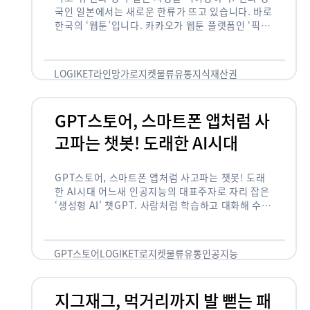
국인 일본에서는 새로운 한류가 뜨고 있습니다. 바로
한국의 ‘웹툰’입니다. 카카오가 웹툰 플랫폼인 ‘픽코
마’로 일본 앱 시장 정상에 올랐습니다. 일본 앱 마켓
에서 소비자 …
LOGIKET
라인망가
로지켓
물류
유통
지식재산권
GPT스토어, 스마트폰 앱처럼 사
고파는 챗봇! 도래한 AI시대
GPT스토어, 스마트폰 앱처럼 사고파는 챗봇! 도래
한 AI시대 어느새 인공지능의 대표주자로 자리 잡은
‘생성형 AI’ 챗GPT. 사람처럼 학습하고 대화해 수많
은 화제를 몰고 많은 이들에게 충격을 안겨주었습니
다. 그저 조금 더 똑똑한 …
GPT스토어
LOGIKET
로지켓
물류
유통
인공지능
지그재그, 먹거리까지 발 뻗는 패