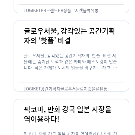
것 없이 유통산업의 핵심으로 성장했습니다. 특히 고
물가 시대와 맞물려 …
LOGIKET
PB브랜드
PB상품
로지켓
물류
유통
글로우서울, 감각있는 공간기획
자의 ‘핫플’ 비결
글로우서울, 감각있는 공간기획자의 ‘핫플’ 비결 서
울에는 숨겨진 보석과 같은 카페와 레스토랑이 많습
니다. 작은 가게가 도시의 얼굴을 바꾸기도 하고, 쇠
락한 지역을 부활시키기도 합니다. 이러한 잘나가는
오프라인 공간 뒤에는 항상 감각있는 …
LOGIKET
공간기획자
글로우서울
로지켓
물류
유통
픽코마, 만화 강국 일본 시장을
역이용하다!
픽코마, 만화 강국 일본 시장을 역이용하다! 만화 강