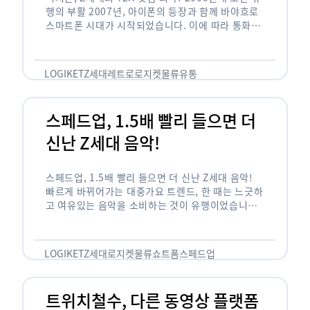
행의 부활 2007년, 아이폰의 등장과 함께 바야흐로
스마트폰 시대가 시작되었습니다. 이에 따라 통화와
문자 등 기본 기능(feature)만 가능한 피처폰은 자
연스레 역사 속으로 …
LOGIKET
Z세대
레트로
로지켓
물류
유통
스페드업, 1.5배 빨리 들으면 더
신난 Z세대 음악!
스페드업, 1.5배 빨리 들으면 더 신난 Z세대 음악!
빠르게 바뀌어가는 대중가요 트렌드, 한 때는 느긋하
고 여유있는 음악을 소비하는 것이 유행이었습니다.
하지만 최근 Z세대(1990년대 중반에서 2000년대
초반에 걸쳐 태어난 세대)를 …
LOGIKET
Z세대
로지켓
물류
쇼트폼
스페드업
트위치철수, 다른 동영상 플랫폼