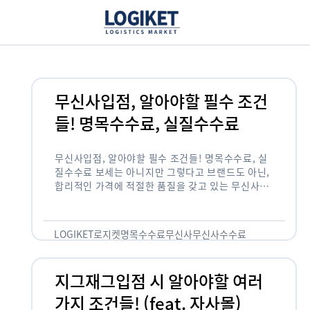
무신사입점, 알아야할 필수 조건
들! 명목수수료, 실질수수료
무신사입점, 알아야할 필수 조건들! 명목수수료, 실
질수수료 보세는 아니지만 그렇다고 브랜드도 아닌,
합리적인 가격에 적절한 품질을 갖고 있는 무신사!
한국의 유니클로라는 키워드를 갖고있는 무신사라는
플랫폼은 국내 최대 규모의 온라인 패션 …
LOGIKET
로지켓
명목수수료
무신사
무신사수수료
무신사입점
지그재그입점 시 알아야할 여러
가지 조건들! (feat. 자사몰)