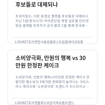
후보들로 대체되나
트위치철수, 다른 동영상 플랫폼 후보들로 대체되나
지난 5일(현지시각) 아마존닷컴 계열 글로벌 인터넷
방송 플랫폼 트위치가 공식 블로그를 통해 한국에서
사업을 철수하겠다고 밝히면서, 트위치 스트리머들
은 길게는 10년 가까운 시간과 돈을 투자한 …
LOGIKET
로지켓
망사용료
물류
스트림플레이션
유통
소비양극화, 만원의 행복 vs 30
만원 한정판 케이크
소비양극화, 만원의 행복vs30만원 한정판 케이크 연
말이면 평소보다 3배가량 판매량이 늘어나는 크리스
마스 케이크에 ‘소비양극화’ 트렌드가 두드러지고 있
습니다. 대형마트 업계에선 ‘가성비’를 높인 1만원
이하의 케이크가 등장했고, 특급 호텔은 이보다 30
배가 비싼 …
LOGIKET
로지켓
물류
소비양극화
유통
트렌드