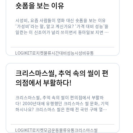
숏폼을 보는 이유
시성비, 요즘 사람들이 영화 대신 숏폼을 보는 이유
‘가성비’라는 말, 알고 계신가요? ‘가격 대비 성능’을
일컫는 이 신조어가 널리 쓰이면서 동아일보 지면 기
사에까지 등장한 게 2012년부터인데요. 이 가성비
의 원조는 …
LOGIKET
로지켓
물류
시간대비성능
시성비
유통
크리스마스씰, 추억 속의 씰이 편
의점에서 부활하다!
크리스마스씰, 추억 속의 씰이 편의점에서 부활하
다! 2000년대에 유행했던 크리스마스 씰 문화, 기억
하시나요? 크리스마스 씰은 한때 전 국민 구매 열풍
이 불 정도로 연말 대표 기부 모금 운동 중 하나였습
니다. 하지만 …
LOGIKET
로지켓
모금운동
물류
유통
크리스마스씰