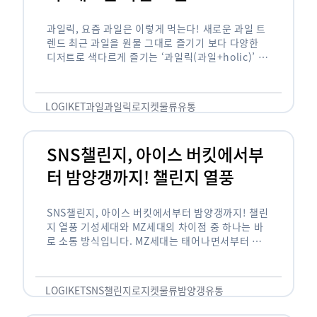
과일릭, 요즘 과일은 이렇게 먹는다! 새로운 과일 트
렌드 최근 과일을 원물 그대로 즐기기 보다 다양한
디저트로 색다르게 즐기는 ‘과일릭(과일+holic)’ 트
렌드가 확산되고 있습니다. ‘과일릭’은 ‘과일’과 ‘홀
릭(중독되다)’을 합성한 신조어로 과일을 탕후루나
…
LOGIKET
과일
과일릭
로지켓
물류
유통
SNS챌린지, 아이스 버킷에서부
터 밤양갱까지! 챌린지 열풍
SNS챌린지, 아이스 버킷에서부터 밤양갱까지! 챌린
지 열풍 기성세대와 MZ세대의 차이점 중 하나는 바
로 소통 방식입니다. MZ세대는 태어나면서부터 디
지털 기기를 사용한 일명 ‘디지털 네이티브(digital
native)’입니다. 디지털 기기에 친숙한 만큼 SNS에
도 능숙한 …
LOGIKET
SNS챌린지
로지켓
물류
밤양갱
유통