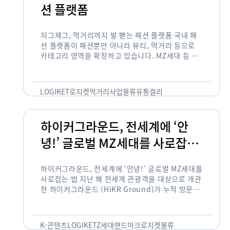
션 플랫폼
지그재그, 먹거리까지 발 뻗는 패션 플랫폼 국내 패
션 플랫폼이 패션뿐만 아니라 뷰티, 먹거리 등으로
카테고리 영역을 확장하고 있습니다. MZ세대 등 주
요 고객 사이에서 수요가 높은 식품 카테고리까지 발
을 뻗어 …
LOGIKET
로지켓
먹거리사업
물류
유통
컬리
하이커그라운드, 전세계에 ‘안
녕!’ 글로벌 MZ세대를 사로잡는
법
하이커그라운드, 전세계에 ‘안녕!’ 글로벌 MZ세대를
사로잡는 법 지난 해 전세계 관광객을 대상으로 개관
한 하이커그라운드 (HiKR Ground)가 누적 방문객
100만명을 넘어섰습니다. 한국관광공사는 “2022
년 7월 개관한 한국관광홍보관 하이커그라운드 누적
방문객이 100만명을 …
K-콘텐츠
LOGIKET
Z세대
랜드마크
로지켓
물류