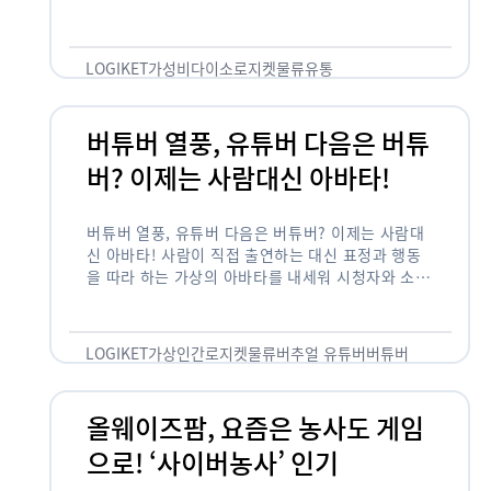
다. 해당 제품들은 현재 전국 다이소 매장에서 판매
중으로, 다이소 …
LOGIKET
가성비
다이소
로지켓
물류
유통
버튜버 열풍, 유튜버 다음은 버튜
버? 이제는 사람대신 아바타!
버튜버 열풍, 유튜버 다음은 버튜버? 이제는 사람대
신 아바타! 사람이 직접 출연하는 대신 표정과 행동
을 따라 하는 가상의 아바타를 내세워 시청자와 소통
하는 ‘버추얼 유튜버'(버튜버) 가 콘텐츠 업계를 달
구고 …
LOGIKET
가상인간
로지켓
물류
버추얼 유튜버
버튜버
올웨이즈팜, 요즘은 농사도 게임
으로! ‘사이버농사’ 인기