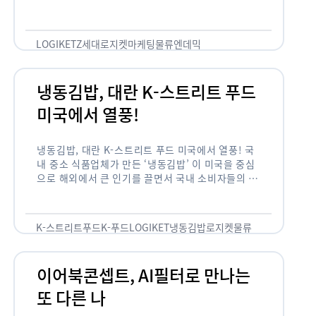
던 Z세대들이 다시 현실 공간으로 나오는 분위기입
니다. 최근 Z세대의 …
LOGIKET
Z세대
로지켓
마케팅
물류
엔데믹
냉동김밥, 대란 K-스트리트 푸드
미국에서 열풍!
냉동김밥, 대란 K-스트리트 푸드 미국에서 열풍! 국
내 중소 식품업체가 만든 ‘냉동김밥’ 이 미국을 중심
으로 해외에서 큰 인기를 끌면서 국내 소비자들의 관
심도 높아지고 있습니다. 기존에는 ‘김밥’이 일본의
스시 종류로 …
K-스트리트푸드
K-푸드
LOGIKET
냉동김밥
로지켓
물류
이어북콘셉트, AI필터로 만나는
또 다른 나