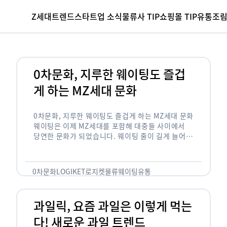
Z세대
트렌드
스타트업 소식
물류사 TIP
쇼핑몰 TIP
유통조
0차문화, 지루한 웨이팅도 즐겁
게 하는 MZ세대 문화
0차문화, 지루한 웨이팅도 즐겁게 하는 MZ세대 문화
웨이팅은 이제 MZ세대를 포함해 대중들 사이에서
당연한 문화가 되었습니다. 웨이팅 줄이 길게 늘어서
있는 곳은 지나가고 있는 사람들의 이목을 끌게 되고
자연스럽게 …
0차문화
LOGIKET
로지켓
물류
웨이팅
유통
과일릭, 요즘 과일은 이렇게 먹는
다! 새로운 과일 트렌드