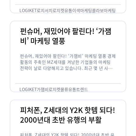
놓칠 수 없는 고객입니다. 이러한 이유로 대부분의
…
LOGIKET
로지서치
로지켓
유통
이색마케팅
콜라보마케팅
펀슈머, 재밌어야 팔린다! ‘가잼
비’ 마케팅 열풍
펀슈머, 재밌어야 팔린다! ‘가잼비’ 마케팅 열풍 경제
활동의 주축인 MZ세대를 겨냥한 기업들의 마케팅
전략이 날로 다양해지고 있습니다. 최근 몇 년 사이
20·30세대에서 가장 핫한 소비 트렌드로 자리 잡은
것은 일명 …
LOGIKET
가잼비
로지켓
물류
유통
트렌드
피처폰, Z세대의 Y2K 핫템 되다!
2000년대 초반 유행의 부활
피처폰, Z세대의 Y2K 핫템 되다! 2000년대 초반 유