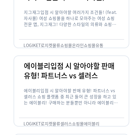
지그재그입점 시 알아야할 여러가지 조건들! (feat.
자사몰) 여성 쇼핑몰을 하나로 모아주는 여성 쇼핑
전문 앱, 지그재그! 다양한 스타일의 의류와 쇼핑몰
을 한 눈에 볼 수 있다는 강점과 각종 프로모션/이벤
트 등을 …
LOGIKET
로지켓
물류
쇼핑몰
온라인쇼핑몰
유통
에이블리입점 시 알아야할 판매
유형! 파트너스 vs 셀러스
에이블리입점 시 알아야할 판매 유형! 파트너스 vs
셀러스 쇼핑 플랫폼 중 최근 들어 큰 성장을 하고 있
는 에이블리! 구매하는 분들뿐만 아니라 에이블리에
서 판매를 준비하는 사업자들도 많아졌습니다. 에이
블리는 10~20대가 주 …
LOGIKET
로지켓
물류
셀러스
쇼핑몰
에이블리