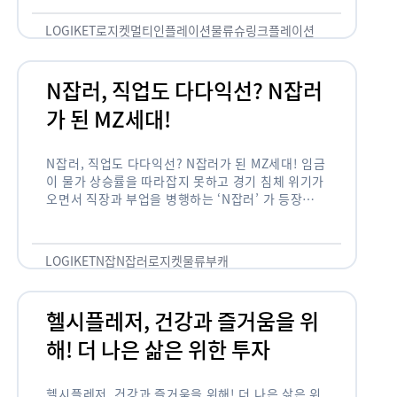
용되고 있습니다. 런치플레이션, 애그플레이션, 슈
링크플레이션, 그리드플레이션 등등. …
LOGIKET
로지켓
멀티인플레이션
물류
슈링크플레이션
유통
N잡러, 직업도 다다익선? N잡러
가 된 MZ세대!
N잡러, 직업도 다다익선? N잡러가 된 MZ세대! 임금
이 물가 상승률을 따라잡지 못하고 경기 침체 위기가
오면서 직장과 부업을 병행하는 ‘N잡러’ 가 등장했습
니다. 바야흐로 ‘N잡’ 시대입니다. 이는 불안정한 급
여와 갈수록 하락하는 …
LOGIKET
N잡
N잡러
로지켓
물류
부캐
헬시플레저, 건강과 즐거움을 위
해! 더 나은 삶은 위한 투자
헬시플레저, 건강과 즐거움을 위해! 더 나은 삶은 위