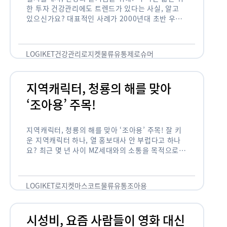
한 투자 건강관리에도 트렌드가 있다는 사실, 알고
있으신가요? 대표적인 사례가 2000년대 초반 우리
나라에 불었던 웰빙 열풍입니다. 어디서든 쉽게 웰빙
이라는 단어를 찾아볼 수 …
LOGIKET
건강관리
로지켓
물류
유통
제로슈머
지역캐릭터, 청룡의 해를 맞아
‘조아용’ 주목!
지역캐릭터, 청룡의 해를 맞아 ‘조아용’ 주목! 잘 키
운 지역캐릭터 하나, 열 홍보대사 안 부럽다고 하나
요? 최근 몇 년 사이 MZ세대와의 소통을 목적으로,
또는 2024년 신년을 맞이하여 캐릭터를 새로 론칭
하거나 …
LOGIKET
로지켓
마스코트
물류
유통
조아용
시성비, 요즘 사람들이 영화 대신