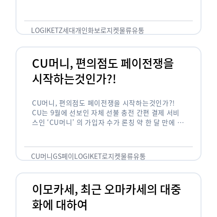
모습을 기록하거나 새해 기념으로 새로운 프로필 사
진을 찍으려는 목적인 …
LOGIKET
Z세대
개인화보
로지켓
물류
유통
CU머니, 편의점도 페이전쟁을
시작하는것인가?!
CU머니, 편의점도 페이전쟁을 시작하는것인가?!
CU는 9월에 선보인 자체 선불 충전 간편 결제 서비
스인 ‘CU머니’ 의 가입자 수가 론칭 약 한 달 만에 5
만 명을 돌파했다고 밝혔습니다. CU가 …
CU머니
GS페이
LOGIKET
로지켓
물류
유통
이모카세, 최근 오마카세의 대중
화에 대하여