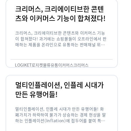
크리머스, 크리에이티브한 콘텐
츠와 이커머스 기능이 합쳐졌다!
크리머스, 크리에이티브한 콘텐츠와 이커머스 기능
이 합쳐졌다! 과거에는 쇼핑몰들이 오프라인에서 판
매하는 제품을 온라인으로 유통하는 판매채널 위주
의 역할이 강했다면, 최근에는 마켓이라는 인식을 넘
어 제품을 통해 소비자와 소통하고 즐거움을 전달하
는 콘텐츠 기반의 …
LOGIKET
로지켓
물류
유통
이커머스
크리머스
멀티인플레이션, 인플레 시대가
만든 유행어들!
멀티인플레이션, 인플레 시대가 만든 유행어들! 화
폐가치가 하락하여 물가가 상승하는 경제 현상을 말
하는 인플레이션(Inflation)에 접두어를 붙여 특정
현상의 인플레화를 의미하는 용어들이 최근 많이 사