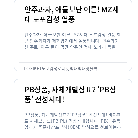
안주과자, 애들보단 어른! MZ세
대 노포감성 열풍
안주과자, 애들보단 어른! MZ세대 노포감성 열풍 최
근 안주과자가 제과업계에서 돌풍입니다. 안주과자
란 주로 ‘어른’들이 먹던 안주인 먹태·노가리 등을
과자로 만든 걸 말합니다. 이름처럼 안주로 먹는 용
도기도 합니다. 최근 농심 먹태깡 …
LOGIKET
노포감성
로지켓
먹태
먹태깡
물류
PB상품, 자체개발상표? ‘PB상
품’ 전성시대!
PB상품, 자체개발상표? ‘PB상품’ 전성시대! 바야흐
로 자체브랜드(PB·PL) 전성시대입니다. PB는 유통
업체가 주문자상표부착(OEM) 방식으로 선보이는
독자 브랜드 상품을 뜻합니다. 이제 PB는 국내외 할