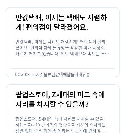
반값택배, 이제는 택배도 저렴하
게! 편의점이 달라졌어요.
반값택배, 이제는 택배도 저렴하게! 편의점이 달라
졌어요. 편의점 자체 물류망을 활용한 택배 시장이
빠르게 커지고 있습니다. 일반 택배보다 속도는 느리
지만 절반에 가까운 가격을 장점으로 내세웠습니다.
접수와 수취를 위해 각각 매장 …
LOGIKET
로지켓
물류
반값택배
알뜰택배
유통
팝업스토어, Z세대의 피드 속에
자리를 차지할 수 있을까?
팝업스토어, Z세대의 속에 자리를 차지할 수 있을
까? 코로나19 팬데믹의 영향으로 자신의 의지와는
상관 없이 좁은 화면 속 메타버스 공간에 갇혀야 했