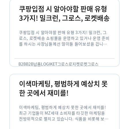
쿠팡입점 시 알아야할 판매 유형
3가지! 밀크런, 그로스, 로켓배송
쿠팡입점 시 알아야할 판매 유형 3가지! 밀크런, 그
로스, 로켓배송 쇼핑몰을 운영하고 있거나 운영 준비
를 하시는 사장님들께선 많이들 들어보셨을 겁니다.
네이버의 스마트 스토어, 카카오톡의 선물하기와 쿠
팡까지. 하지만 스마트 스토어와 카톡 …
B2B
B2B납품
LOGIKET
그로스
로지켓
로켓그로스
이색마케팅, 평범하게 예상치 못
한 곳에서 재미를!
이색마케팅, 평범하게 예상치 못한 곳에서 재미를!
최근 기업들이 MZ세대 소비자를 타깃한 마케팅을
전방위적으로 펼치고 있습니다. 식품을 비롯해 보수
적이라고 평가되는 건설, 금융업계까지 MZ세대는