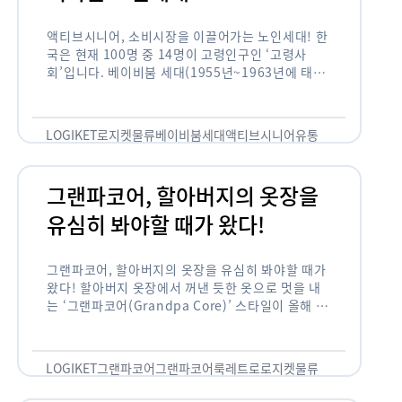
액티브시니어, 소비시장을 이끌어가는 노인세대! 한
국은 현재 100명 중 14명이 고령인구인 ‘고령사
회’입니다. 베이비붐 세대(1955년~1963년에 태어
난 인구)가 본격적으로 노인인구에 편입되며 2025
년이 되면 초고령사회에 진입할 것이라는 전망이 나
오고 있습니다. 하지만 사회가 늙어가는 …
LOGIKET
로지켓
물류
베이비붐세대
액티브시니어
유통
그랜파코어, 할아버지의 옷장을
유심히 봐야할 때가 왔다!
그랜파코어, 할아버지의 옷장을 유심히 봐야할 때가
왔다! 할아버지 옷장에서 꺼낸 듯한 옷으로 멋을 내
는 ‘그랜파코어(Grandpa Core)’ 스타일이 올해 패
션 트렌드의 키워드로 떠오르고 있습니다. 그랜파코
어는 오랫동안 시행착오를 겪으며 자신만의 스타일
을 …
LOGIKET
그랜파코어
그랜파코어룩
레트로
로지켓
물류