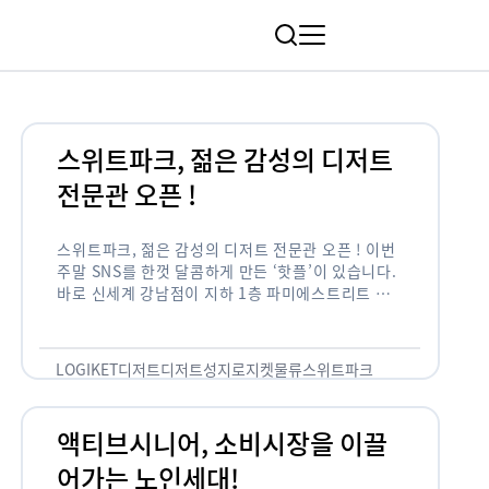
림
스위트파크, 젊은 감성의 디저트
전문관 오픈 !
스위트파크, 젊은 감성의 디저트 전문관 오픈 ! 이번
주말 SNS를 한껏 달콤하게 만든 ‘핫플’이 있습니다.
바로 신세계 강남점이 지하 1층 파미에스트리트 분
수 광장에 새롭게 조성한 ‘스위트파크’입니다. 스위
트파크에서는 ‘국내 최초 …
LOGIKET
디저트
디저트성지
로지켓
물류
스위트파크
액티브시니어, 소비시장을 이끌
어가는 노인세대!