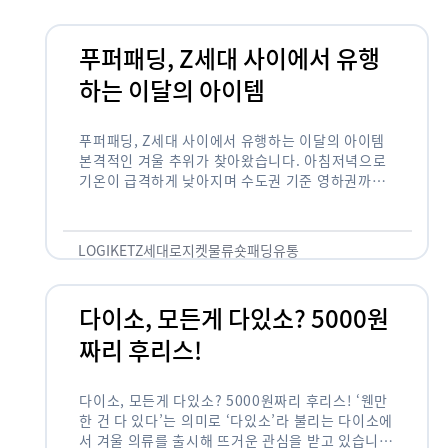
푸퍼패딩, Z세대 사이에서 유행
하는 이달의 아이템
푸퍼패딩, Z세대 사이에서 유행하는 이달의 아이템
본격적인 겨울 추위가 찾아왔습니다. 아침저녁으로
기온이 급격하게 낮아지며 수도권 기준 영하권까지
도달하게 되어 내의에서부터 아우터, 방한 제품 등
다양한 패션 아이템이 출시되며 패션업계 …
LOGIKET
Z세대
로지켓
물류
숏패딩
유통
다이소, 모든게 다있소? 5000원
짜리 후리스!
다이소, 모든게 다있소? 5000원짜리 후리스! ‘웬만
한 건 다 있다’는 의미로 ‘다있소’라 불리는 다이소에
서 겨울 의류를 출시해 뜨거운 관심을 받고 있습니