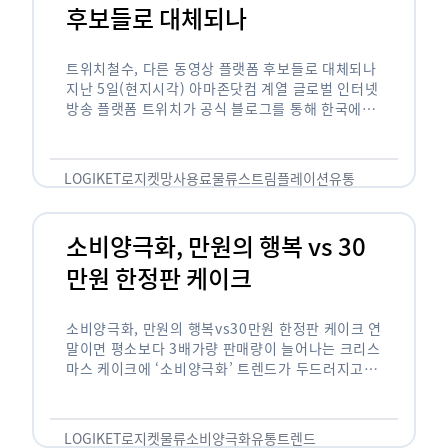
후보들로 대체되나
트위치철수, 다른 동영상 플랫폼 후보들로 대체되나
지난 5일(현지시각) 아마존닷컴 계열 글로벌 인터넷
방송 플랫폼 트위치가 공식 블로그를 통해 한국에서
사업을 철수하겠다고 밝히면서, 트위치 스트리머들
은 길게는 10년 가까운 시간과 돈을 투자한 …
LOGIKET
로지켓
망사용료
물류
스트림플레이션
유통
소비양극화, 만원의 행복 vs 30
만원 한정판 케이크
소비양극화, 만원의 행복vs30만원 한정판 케이크 연
말이면 평소보다 3배가량 판매량이 늘어나는 크리스
마스 케이크에 ‘소비양극화’ 트렌드가 두드러지고 있
습니다. 대형마트 업계에선 ‘가성비’를 높인 1만원
이하의 케이크가 등장했고, 특급 호텔은 이보다 30
배가 비싼 …
LOGIKET
로지켓
물류
소비양극화
유통
트렌드