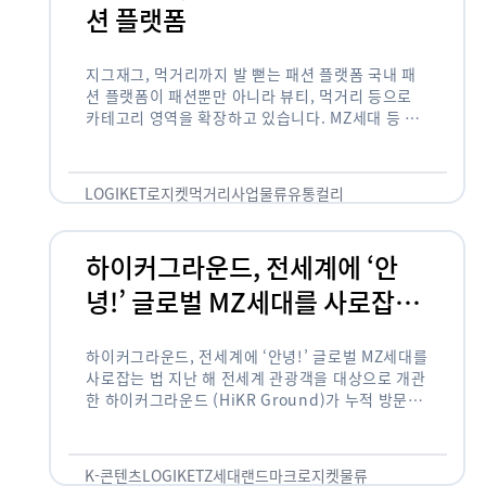
션 플랫폼
지그재그, 먹거리까지 발 뻗는 패션 플랫폼 국내 패
션 플랫폼이 패션뿐만 아니라 뷰티, 먹거리 등으로
카테고리 영역을 확장하고 있습니다. MZ세대 등 주
요 고객 사이에서 수요가 높은 식품 카테고리까지 발
을 뻗어 …
LOGIKET
로지켓
먹거리사업
물류
유통
컬리
하이커그라운드, 전세계에 ‘안
녕!’ 글로벌 MZ세대를 사로잡는
법
하이커그라운드, 전세계에 ‘안녕!’ 글로벌 MZ세대를
사로잡는 법 지난 해 전세계 관광객을 대상으로 개관
한 하이커그라운드 (HiKR Ground)가 누적 방문객
100만명을 넘어섰습니다. 한국관광공사는 “2022
년 7월 개관한 한국관광홍보관 하이커그라운드 누적
방문객이 100만명을 …
K-콘텐츠
LOGIKET
Z세대
랜드마크
로지켓
물류