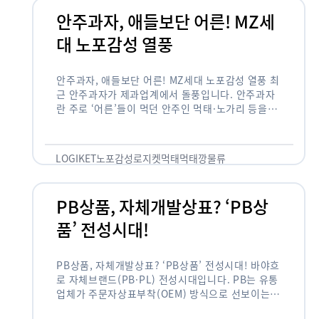
안주과자, 애들보단 어른! MZ세
대 노포감성 열풍
안주과자, 애들보단 어른! MZ세대 노포감성 열풍 최
근 안주과자가 제과업계에서 돌풍입니다. 안주과자
란 주로 ‘어른’들이 먹던 안주인 먹태·노가리 등을
과자로 만든 걸 말합니다. 이름처럼 안주로 먹는 용
도기도 합니다. 최근 농심 먹태깡 …
LOGIKET
노포감성
로지켓
먹태
먹태깡
물류
PB상품, 자체개발상표? ‘PB상
품’ 전성시대!
PB상품, 자체개발상표? ‘PB상품’ 전성시대! 바야흐
로 자체브랜드(PB·PL) 전성시대입니다. PB는 유통
업체가 주문자상표부착(OEM) 방식으로 선보이는
독자 브랜드 상품을 뜻합니다. 이제 PB는 국내외 할