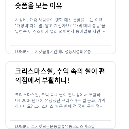
숏폼을 보는 이유
시성비, 요즘 사람들이 영화 대신 숏폼을 보는 이유
‘가성비’라는 말, 알고 계신가요? ‘가격 대비 성능’을
일컫는 이 신조어가 널리 쓰이면서 동아일보 지면 기
사에까지 등장한 게 2012년부터인데요. 이 가성비
의 원조는 …
LOGIKET
로지켓
물류
시간대비성능
시성비
유통
크리스마스씰, 추억 속의 씰이 편
의점에서 부활하다!
크리스마스씰, 추억 속의 씰이 편의점에서 부활하
다! 2000년대에 유행했던 크리스마스 씰 문화, 기억
하시나요? 크리스마스 씰은 한때 전 국민 구매 열풍
이 불 정도로 연말 대표 기부 모금 운동 중 하나였습
니다. 하지만 …
LOGIKET
로지켓
모금운동
물류
유통
크리스마스씰