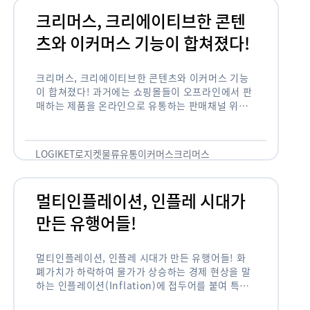
크리머스, 크리에이티브한 콘텐
츠와 이커머스 기능이 합쳐졌다!
크리머스, 크리에이티브한 콘텐츠와 이커머스 기능
이 합쳐졌다! 과거에는 쇼핑몰들이 오프라인에서 판
매하는 제품을 온라인으로 유통하는 판매채널 위주
의 역할이 강했다면, 최근에는 마켓이라는 인식을 넘
어 제품을 통해 소비자와 소통하고 즐거움을 전달하
는 콘텐츠 기반의 …
LOGIKET
로지켓
물류
유통
이커머스
크리머스
멀티인플레이션, 인플레 시대가
만든 유행어들!
멀티인플레이션, 인플레 시대가 만든 유행어들! 화
폐가치가 하락하여 물가가 상승하는 경제 현상을 말
하는 인플레이션(Inflation)에 접두어를 붙여 특정
현상의 인플레화를 의미하는 용어들이 최근 많이 사