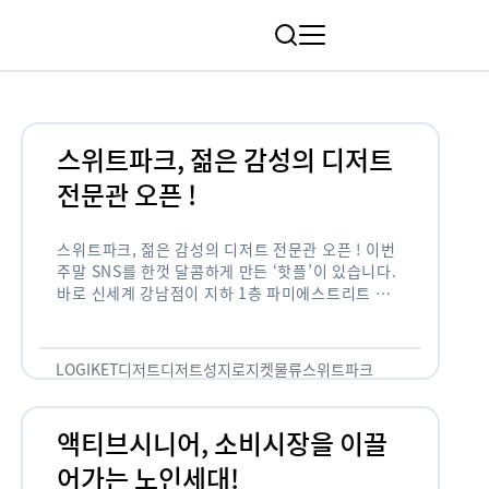
림
스위트파크, 젊은 감성의 디저트
전문관 오픈 !
스위트파크, 젊은 감성의 디저트 전문관 오픈 ! 이번
주말 SNS를 한껏 달콤하게 만든 ‘핫플’이 있습니다.
바로 신세계 강남점이 지하 1층 파미에스트리트 분
수 광장에 새롭게 조성한 ‘스위트파크’입니다. 스위
트파크에서는 ‘국내 최초 …
LOGIKET
디저트
디저트성지
로지켓
물류
스위트파크
액티브시니어, 소비시장을 이끌
어가는 노인세대!