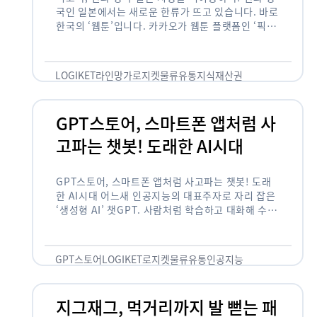
국인 일본에서는 새로운 한류가 뜨고 있습니다. 바로
한국의 ‘웹툰’입니다. 카카오가 웹툰 플랫폼인 ‘픽코
마’로 일본 앱 시장 정상에 올랐습니다. 일본 앱 마켓
에서 소비자 …
LOGIKET
라인망가
로지켓
물류
유통
지식재산권
GPT스토어, 스마트폰 앱처럼 사
고파는 챗봇! 도래한 AI시대
GPT스토어, 스마트폰 앱처럼 사고파는 챗봇! 도래
한 AI시대 어느새 인공지능의 대표주자로 자리 잡은
‘생성형 AI’ 챗GPT. 사람처럼 학습하고 대화해 수많
은 화제를 몰고 많은 이들에게 충격을 안겨주었습니
다. 그저 조금 더 똑똑한 …
GPT스토어
LOGIKET
로지켓
물류
유통
인공지능
지그재그, 먹거리까지 발 뻗는 패