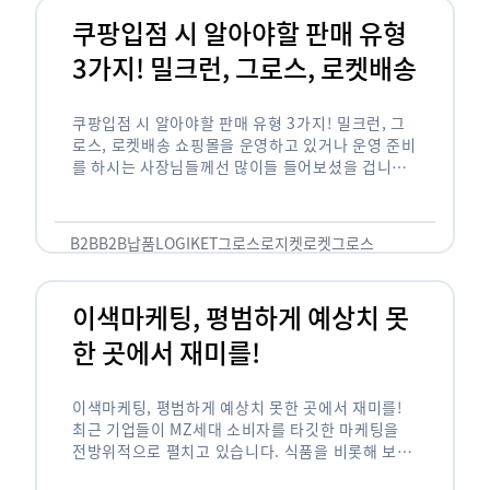
쿠팡입점 시 알아야할 판매 유형
3가지! 밀크런, 그로스, 로켓배송
쿠팡입점 시 알아야할 판매 유형 3가지! 밀크런, 그
로스, 로켓배송 쇼핑몰을 운영하고 있거나 운영 준비
를 하시는 사장님들께선 많이들 들어보셨을 겁니다.
네이버의 스마트 스토어, 카카오톡의 선물하기와 쿠
팡까지. 하지만 스마트 스토어와 카톡 …
B2B
B2B납품
LOGIKET
그로스
로지켓
로켓그로스
이색마케팅, 평범하게 예상치 못
한 곳에서 재미를!
이색마케팅, 평범하게 예상치 못한 곳에서 재미를!
최근 기업들이 MZ세대 소비자를 타깃한 마케팅을
전방위적으로 펼치고 있습니다. 식품을 비롯해 보수
적이라고 평가되는 건설, 금융업계까지 MZ세대는