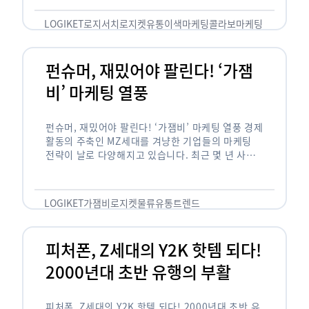
놓칠 수 없는 고객입니다. 이러한 이유로 대부분의
…
LOGIKET
로지서치
로지켓
유통
이색마케팅
콜라보마케팅
펀슈머, 재밌어야 팔린다! ‘가잼
비’ 마케팅 열풍
펀슈머, 재밌어야 팔린다! ‘가잼비’ 마케팅 열풍 경제
활동의 주축인 MZ세대를 겨냥한 기업들의 마케팅
전략이 날로 다양해지고 있습니다. 최근 몇 년 사이
20·30세대에서 가장 핫한 소비 트렌드로 자리 잡은
것은 일명 …
LOGIKET
가잼비
로지켓
물류
유통
트렌드
피처폰, Z세대의 Y2K 핫템 되다!
2000년대 초반 유행의 부활
피처폰, Z세대의 Y2K 핫템 되다! 2000년대 초반 유