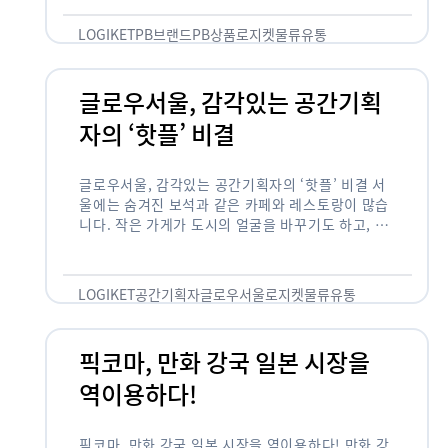
것 없이 유통산업의 핵심으로 성장했습니다. 특히 고
물가 시대와 맞물려 …
LOGIKET
PB브랜드
PB상품
로지켓
물류
유통
글로우서울, 감각있는 공간기획
자의 ‘핫플’ 비결
글로우서울, 감각있는 공간기획자의 ‘핫플’ 비결 서
울에는 숨겨진 보석과 같은 카페와 레스토랑이 많습
니다. 작은 가게가 도시의 얼굴을 바꾸기도 하고, 쇠
락한 지역을 부활시키기도 합니다. 이러한 잘나가는
오프라인 공간 뒤에는 항상 감각있는 …
LOGIKET
공간기획자
글로우서울
로지켓
물류
유통
픽코마, 만화 강국 일본 시장을
역이용하다!
픽코마, 만화 강국 일본 시장을 역이용하다! 만화 강