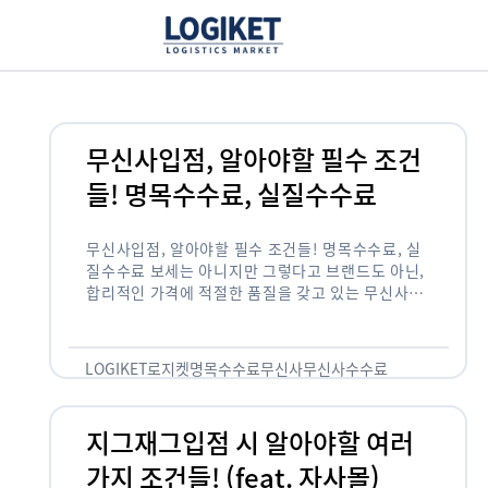
무신사입점, 알아야할 필수 조건
들! 명목수수료, 실질수수료
무신사입점, 알아야할 필수 조건들! 명목수수료, 실
질수수료 보세는 아니지만 그렇다고 브랜드도 아닌,
합리적인 가격에 적절한 품질을 갖고 있는 무신사!
한국의 유니클로라는 키워드를 갖고있는 무신사라는
플랫폼은 국내 최대 규모의 온라인 패션 …
LOGIKET
로지켓
명목수수료
무신사
무신사수수료
무신사입점
지그재그입점 시 알아야할 여러
가지 조건들! (feat. 자사몰)