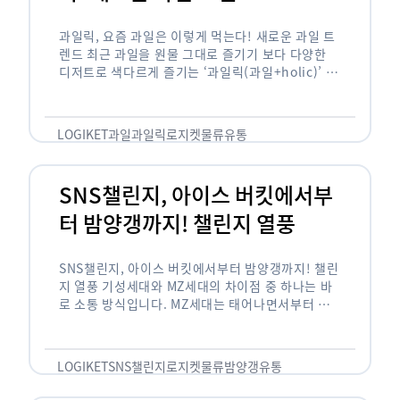
과일릭, 요즘 과일은 이렇게 먹는다! 새로운 과일 트
렌드 최근 과일을 원물 그대로 즐기기 보다 다양한
디저트로 색다르게 즐기는 ‘과일릭(과일+holic)’ 트
렌드가 확산되고 있습니다. ‘과일릭’은 ‘과일’과 ‘홀
릭(중독되다)’을 합성한 신조어로 과일을 탕후루나
…
LOGIKET
과일
과일릭
로지켓
물류
유통
SNS챌린지, 아이스 버킷에서부
터 밤양갱까지! 챌린지 열풍
SNS챌린지, 아이스 버킷에서부터 밤양갱까지! 챌린
지 열풍 기성세대와 MZ세대의 차이점 중 하나는 바
로 소통 방식입니다. MZ세대는 태어나면서부터 디
지털 기기를 사용한 일명 ‘디지털 네이티브(digital
native)’입니다. 디지털 기기에 친숙한 만큼 SNS에
도 능숙한 …
LOGIKET
SNS챌린지
로지켓
물류
밤양갱
유통