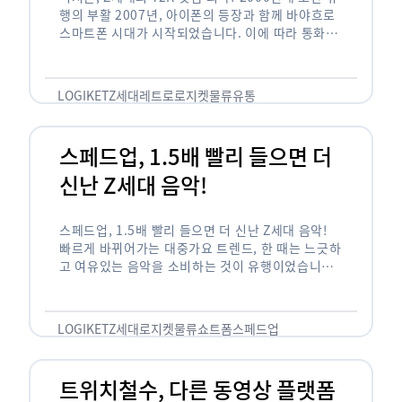
행의 부활 2007년, 아이폰의 등장과 함께 바야흐로
스마트폰 시대가 시작되었습니다. 이에 따라 통화와
문자 등 기본 기능(feature)만 가능한 피처폰은 자
연스레 역사 속으로 …
LOGIKET
Z세대
레트로
로지켓
물류
유통
스페드업, 1.5배 빨리 들으면 더
신난 Z세대 음악!
스페드업, 1.5배 빨리 들으면 더 신난 Z세대 음악!
빠르게 바뀌어가는 대중가요 트렌드, 한 때는 느긋하
고 여유있는 음악을 소비하는 것이 유행이었습니다.
하지만 최근 Z세대(1990년대 중반에서 2000년대
초반에 걸쳐 태어난 세대)를 …
LOGIKET
Z세대
로지켓
물류
쇼트폼
스페드업
트위치철수, 다른 동영상 플랫폼