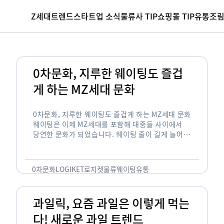
Z세대
트렌드
스타트업 소식
물류사 TIP
쇼핑몰 TIP
유통조
0차문화, 지루한 웨이팅도 즐겁
게 하는 MZ세대 문화
0차문화, 지루한 웨이팅도 즐겁게 하는 MZ세대 문화
웨이팅은 이제 MZ세대를 포함해 대중들 사이에서
당연한 문화가 되었습니다. 웨이팅 줄이 길게 늘어서
있는 곳은 지나가고 있는 사람들의 이목을 끌게 되고
자연스럽게 …
0차문화
LOGIKET
로지켓
물류
웨이팅
유통
과일릭, 요즘 과일은 이렇게 먹는
다! 새로운 과일 트렌드