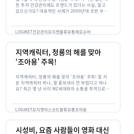
한 투자 건강관리에도 트렌드가 있다는 사실, 알고
있으신가요? 대표적인 사례가 2000년대 초반 우리
나라에 불었던 웰빙 열풍입니다. 어디서든 쉽게 웰빙
이라는 단어를 찾아볼 수 …
LOGIKET
건강관리
로지켓
물류
유통
제로슈머
지역캐릭터, 청룡의 해를 맞아
‘조아용’ 주목!
지역캐릭터, 청룡의 해를 맞아 ‘조아용’ 주목! 잘 키
운 지역캐릭터 하나, 열 홍보대사 안 부럽다고 하나
요? 최근 몇 년 사이 MZ세대와의 소통을 목적으로,
또는 2024년 신년을 맞이하여 캐릭터를 새로 론칭
하거나 …
LOGIKET
로지켓
마스코트
물류
유통
조아용
시성비, 요즘 사람들이 영화 대신