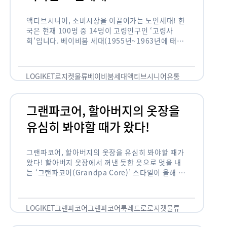
액티브시니어, 소비시장을 이끌어가는 노인세대! 한
국은 현재 100명 중 14명이 고령인구인 ‘고령사
회’입니다. 베이비붐 세대(1955년~1963년에 태어
난 인구)가 본격적으로 노인인구에 편입되며 2025
년이 되면 초고령사회에 진입할 것이라는 전망이 나
오고 있습니다. 하지만 사회가 늙어가는 …
LOGIKET
로지켓
물류
베이비붐세대
액티브시니어
유통
그랜파코어, 할아버지의 옷장을
유심히 봐야할 때가 왔다!
그랜파코어, 할아버지의 옷장을 유심히 봐야할 때가
왔다! 할아버지 옷장에서 꺼낸 듯한 옷으로 멋을 내
는 ‘그랜파코어(Grandpa Core)’ 스타일이 올해 패
션 트렌드의 키워드로 떠오르고 있습니다. 그랜파코
어는 오랫동안 시행착오를 겪으며 자신만의 스타일
을 …
LOGIKET
그랜파코어
그랜파코어룩
레트로
로지켓
물류