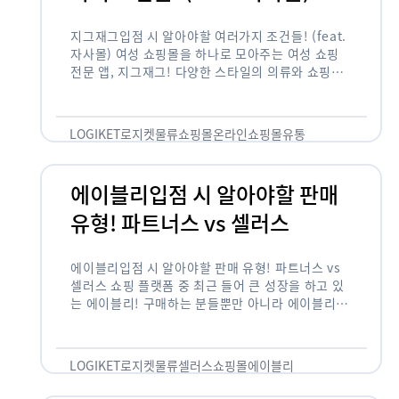
지그재그입점 시 알아야할 여러가지 조건들! (feat.
자사몰) 여성 쇼핑몰을 하나로 모아주는 여성 쇼핑
전문 앱, 지그재그! 다양한 스타일의 의류와 쇼핑몰
을 한 눈에 볼 수 있다는 강점과 각종 프로모션/이벤
트 등을 …
LOGIKET
로지켓
물류
쇼핑몰
온라인쇼핑몰
유통
에이블리입점 시 알아야할 판매
유형! 파트너스 vs 셀러스
에이블리입점 시 알아야할 판매 유형! 파트너스 vs
셀러스 쇼핑 플랫폼 중 최근 들어 큰 성장을 하고 있
는 에이블리! 구매하는 분들뿐만 아니라 에이블리에
서 판매를 준비하는 사업자들도 많아졌습니다. 에이
블리는 10~20대가 주 …
LOGIKET
로지켓
물류
셀러스
쇼핑몰
에이블리