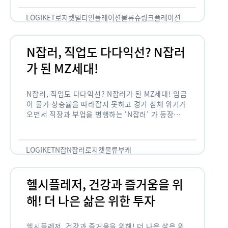
용되고 있습니다. 런치플레이션, 애그플레이션, 슈
링크플레이션, 그리드플레이션 등등. …
LOGIKET
로지켓
멀티인플레이션
물류
슈링크플레이션
유통
N잡러, 직업도 다다익선? N잡러
가 된 MZ세대!
N잡러, 직업도 다다익선? N잡러가 된 MZ세대! 임금
이 물가 상승률을 따라잡지 못하고 경기 침체 위기가
오면서 직장과 부업을 병행하는 ‘N잡러’ 가 등장했습
니다. 바야흐로 ‘N잡’ 시대입니다. 이는 불안정한 급
여와 갈수록 하락하는 …
LOGIKET
N잡
N잡러
로지켓
물류
부캐
헬시플레저, 건강과 즐거움을 위
해! 더 나은 삶은 위한 투자
헬시플레저, 건강과 즐거움을 위해! 더 나은 삶은 위