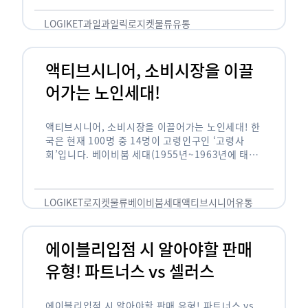
릭(중독되다)’을 합성한 신조어로 과일을 탕후루나
…
LOGIKET
과일
과일릭
로지켓
물류
유통
액티브시니어, 소비시장을 이끌
어가는 노인세대!
액티브시니어, 소비시장을 이끌어가는 노인세대! 한
국은 현재 100명 중 14명이 고령인구인 ‘고령사
회’입니다. 베이비붐 세대(1955년~1963년에 태어
난 인구)가 본격적으로 노인인구에 편입되며 2025
년이 되면 초고령사회에 진입할 것이라는 전망이 나
오고 있습니다. 하지만 사회가 늙어가는 …
LOGIKET
로지켓
물류
베이비붐세대
액티브시니어
유통
에이블리입점 시 알아야할 판매
유형! 파트너스 vs 셀러스
에이블리입점 시 알아야할 판매 유형! 파트너스 vs