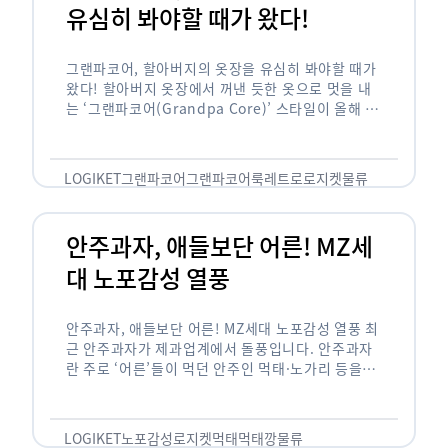
유심히 봐야할 때가 왔다!
그랜파코어, 할아버지의 옷장을 유심히 봐야할 때가
왔다! 할아버지 옷장에서 꺼낸 듯한 옷으로 멋을 내
는 ‘그랜파코어(Grandpa Core)’ 스타일이 올해 패
션 트렌드의 키워드로 떠오르고 있습니다. 그랜파코
어는 오랫동안 시행착오를 겪으며 자신만의 스타일
을 …
LOGIKET
그랜파코어
그랜파코어룩
레트로
로지켓
물류
안주과자, 애들보단 어른! MZ세
대 노포감성 열풍
안주과자, 애들보단 어른! MZ세대 노포감성 열풍 최
근 안주과자가 제과업계에서 돌풍입니다. 안주과자
란 주로 ‘어른’들이 먹던 안주인 먹태·노가리 등을
과자로 만든 걸 말합니다. 이름처럼 안주로 먹는 용
도기도 합니다. 최근 농심 먹태깡 …
LOGIKET
노포감성
로지켓
먹태
먹태깡
물류