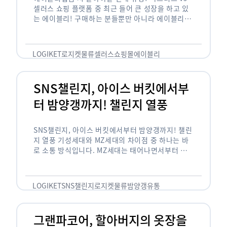
셀러스 쇼핑 플랫폼 중 최근 들어 큰 성장을 하고 있
는 에이블리! 구매하는 분들뿐만 아니라 에이블리에
서 판매를 준비하는 사업자들도 많아졌습니다. 에이
블리는 10~20대가 주 …
LOGIKET
로지켓
물류
셀러스
쇼핑몰
에이블리
SNS챌린지, 아이스 버킷에서부
터 밤양갱까지! 챌린지 열풍
SNS챌린지, 아이스 버킷에서부터 밤양갱까지! 챌린
지 열풍 기성세대와 MZ세대의 차이점 중 하나는 바
로 소통 방식입니다. MZ세대는 태어나면서부터 디
지털 기기를 사용한 일명 ‘디지털 네이티브(digital
native)’입니다. 디지털 기기에 친숙한 만큼 SNS에
도 능숙한 …
LOGIKET
SNS챌린지
로지켓
물류
밤양갱
유통
그랜파코어, 할아버지의 옷장을