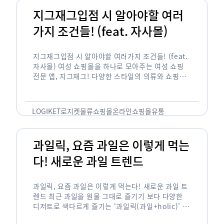
지그재그입점 시 알아야할 여러
가지 조건들! (feat. 자사몰)
지그재그입점 시 알아야할 여러가지 조건들! (feat.
자사몰) 여성 쇼핑몰을 하나로 모아주는 여성 쇼핑
전문 앱, 지그재그! 다양한 스타일의 의류와 쇼핑몰
을 한 눈에 볼 수 있다는 강점과 각종 프로모션/이벤
트 등을 …
LOGIKET
로지켓
물류
쇼핑몰
온라인쇼핑몰
유통
과일릭, 요즘 과일은 이렇게 먹는
다! 새로운 과일 트렌드
과일릭, 요즘 과일은 이렇게 먹는다! 새로운 과일 트
렌드 최근 과일을 원물 그대로 즐기기 보다 다양한
디저트로 색다르게 즐기는 ‘과일릭(과일+holic)’ 트
렌드가 확산되고 있습니다. ‘과일릭’은 ‘과일’과 ‘홀