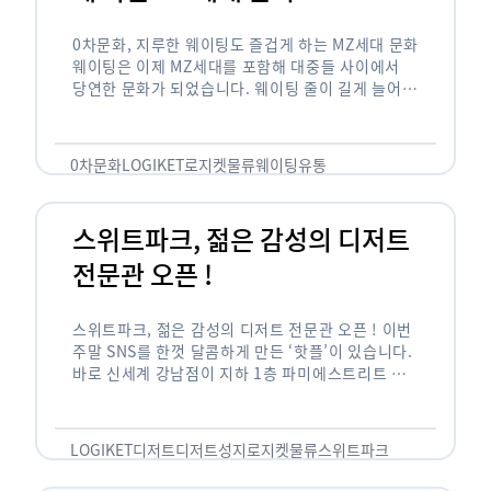
0차문화, 지루한 웨이팅도 즐겁게 하는 MZ세대 문화
웨이팅은 이제 MZ세대를 포함해 대중들 사이에서
당연한 문화가 되었습니다. 웨이팅 줄이 길게 늘어서
있는 곳은 지나가고 있는 사람들의 이목을 끌게 되고
자연스럽게 …
0차문화
LOGIKET
로지켓
물류
웨이팅
유통
스위트파크, 젊은 감성의 디저트
전문관 오픈 !
스위트파크, 젊은 감성의 디저트 전문관 오픈 ! 이번
주말 SNS를 한껏 달콤하게 만든 ‘핫플’이 있습니다.
바로 신세계 강남점이 지하 1층 파미에스트리트 분
수 광장에 새롭게 조성한 ‘스위트파크’입니다. 스위
트파크에서는 ‘국내 최초 …
LOGIKET
디저트
디저트성지
로지켓
물류
스위트파크